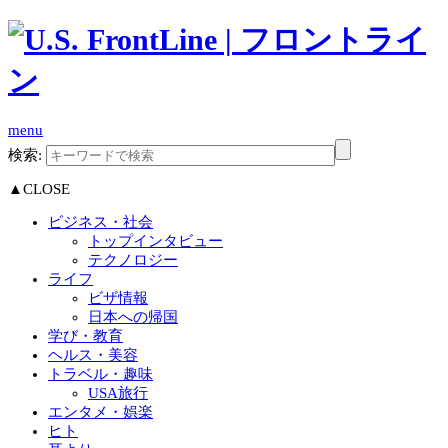
menu
検索:
▲CLOSE
ビジネス・社会
トップインタビュー
テクノロジー
ライフ
ビザ情報
日本への帰国
学び・教育
ヘルス・美容
トラベル・趣味
USA旅行
エンタメ・娯楽
ヒト