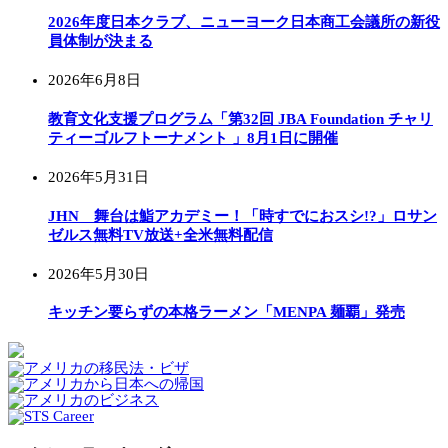
2026年度日本クラブ、ニューヨーク日本商工会議所の新役
員体制が決まる
2026年6月8日
教育文化支援プログラム「第32回 JBA Foundation チャリ
ティーゴルフトーナメント 」8月1日に開催
2026年5月31日
JHN 舞台は鮨アカデミー！「時すでにおスシ!?」ロサン
ゼルス無料TV放送+全米無料配信
2026年5月30日
キッチン要らずの本格ラーメン「MENPA 麺覇」発売