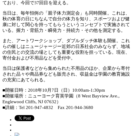
ており、今回で37回目を迎える。
当日は、毎年恒例の「親子体力測定会」も同時開催。これは、
秋の体育の日にちなんで自分の体力を知り、スポーツおよび健
康に対して関心を持ってもらうというコンセプトで実施されて
いる。握力・背筋力・瞬発力・持続力・その他を測定する。
また、アートワークショップ、ダブルダッチ体験も開催。これ
らの催しはニュージャージー近郊の日系社会のみならず、地域
の住民との交流の場としても重要な役割を担っている。現在、
寄付金および不用品などを受付中。
当日は保護者などから集められた不用品のほか、企業から寄付
された品々や商品券なども販売され、収益金は学園の教育施設
の充実にあてられる。
■開催日時：2018年10月7日（日）10:00am-1:30pm
■開催場所：ニューヨーク育英学園（8 West Bayview Ave.,
Englewood Cliffs, NJ 07632）
■詳細：Tel 201-947-4832 Fax 201-944-3680