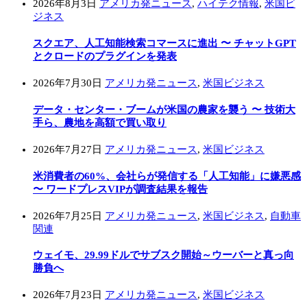
2026年8月3日
アメリカ発ニュース
,
ハイテク情報
,
米国ビ
ジネス
スクエア、人工知能検索コマースに進出 〜 チャットGPT
とクロードのプラグインを発表
2026年7月30日
アメリカ発ニュース
,
米国ビジネス
データ・センター・ブームが米国の農家を襲う 〜 技術大
手ら、農地を高額で買い取り
2026年7月27日
アメリカ発ニュース
,
米国ビジネス
米消費者の60%、会社らが発信する「人工知能」に嫌悪感
〜 ワードプレスVIPが調査結果を報告
2026年7月25日
アメリカ発ニュース
,
米国ビジネス
,
自動車
関連
ウェイモ、29.99ドルでサブスク開始～ウーバーと真っ向
勝負へ
2026年7月23日
アメリカ発ニュース
,
米国ビジネス