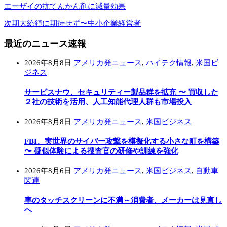
エーザイの抗てんかん剤に減量効果
次期大統領に期待せず〜中小企業経営者
最近のニュース速報
2026年8月8日
アメリカ発ニュース
,
ハイテク情報
,
米国ビ
ジネス
サービスナウ、セキュリティー製品群を拡充 〜 買収した
２社の技術を活用、人工知能代理人群も市場投入
2026年8月8日
アメリカ発ニュース
,
米国ビジネス
FBI、実世界のサイバー攻撃を模擬化する小さな町を構築
〜 疑似体験による捜査官の研修や訓練を強化
2026年8月6日
アメリカ発ニュース
,
米国ビジネス
,
自動車
関連
車のタッチスクリーンに不満～消費者、メーカーは見直し
へ