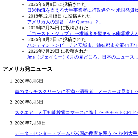
2026年6月9日 に投稿された
日米物流を支える大手事業者に行政処分〜 米国発貨物.
2018年12月18日 に投稿された
アメリカ人の定番「Air Quotes」？...
2026年7月24日 に投稿された
「ゴースト・ジョブ」 〜求職者を悩ませる幽霊求人と.
2026年8月7日 に投稿された
ハンティントンビーチと安城市、姉妹都市交流44周年..
2026年7月29日 に投稿された
Jme（ジェイミー）8月の見どころ、日本のニュース...
アメリカ発ニュース
2026年8月6日
車のタッチスクリーンに不満～消費者、メーカーは見直し
2026年8月3日
スクエア、人工知能検索コマースに進出 〜 チャットGPT
2026年7月30日
データ・センター・ブームが米国の農家を襲う 〜 技術大