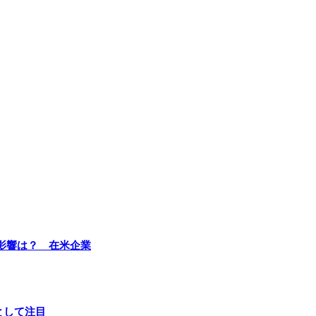
影響は？ 在米企業
として注目