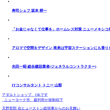
寿司シェフ 坂本 耕一
「お金じゃなくて仕事を」ホームレス対策 ニューメキシコ
アロマで空間をデザイン 将来は宇宙ステーションにも香り
光田一昭 総合建設業者(ジェネラルコントラクター)
ITコンサルタント トニー 山梨
アダルトショップ、OKです
ニューヨーク市、裁判所が規制却下
天野哲郎 在ヒューストン総領事からのお見舞い