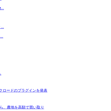
..
..
.
へ
とクロードのプラグインを発表
手ら、農地を高額で買い取り