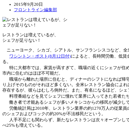
2015年9月20日
フロントライン編集部
レストランは増えているが、
シェフが足りない！
ニューヨーク、シカゴ、シアトル、サンフランシスコなど、全
ワシントン・ポスト(8月12日付)
によると、長時間労働、低賃
る。
特に大都市では、家賃が高すぎて、職場の近くにシェフが住めない
市内に住むのはほぼ不可能だ。
職場から離れた場所に住むと、ディナーのシフトになれば帰宅
り上げそのものがそれほど多くない。全米レストラン協会によれば
存在するが、彼らはむしろ例外だ。また、有名になるほど、シェ
料理番組などを見てシェフに憧れて業界に入ってきた若者たち
働き者で才能あるシェフが多いメキシコからの移民が減少して
労働統計局は2010年、レストラン業界の約1270万人の従業員
のシェフおよびコックの約20%が不法移民だという。
人手不足にも関わらず、新たなレストランは次々オープンしてお
べ25%も増えている。