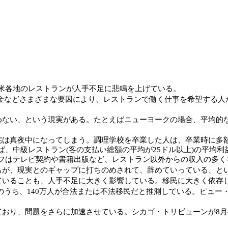
米各地のレストランが人手不足に悲鳴を上げている。
金などさまざまな要因により、レストランで働く仕事を希望する人
、という現実がある。たとえばニューヨークの場合、平均的なシェ
は真夜中になってしまう。調理学校を卒業した人は、卒業時に多額
、中級レストラン(客の支払い総額の平均が25ドル以上)の平均利
フはテレビ契約や書籍出版など、レストラン以外からの収入の多く
が、現実とのギャップに打ちのめされて、辞めていっている、と
いることも、人手不足に大きく影響している。移民に大きく依存し
のうち、140万人が合法または不法移民だと推測している。ピュー・
り、問題をさらに加速させている。シカゴ・トリビューンが8月初