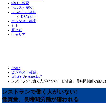
学び・教育
ヘルス・美容
トラベル・趣味
USA旅行
エンタメ・娯楽
ヒト
耳より
キャリア
Home
ビジネス・社会
What’s Up America?
レストランで働く人がいない! 低賃金、長時間労働が嫌わ
レストランで働く人がいない!
低賃金、長時間労働が嫌われる