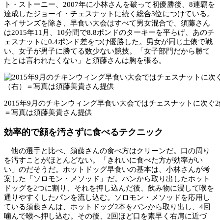
ト・ストーニー、2007年に小林さんを破って初優勝後、8連覇を
達成したジョーイ・チェスナットに続く総合3位につけている。
ネイサンズを除き、早食い大会はすべて男女混合で、須藤さん
は2015年11月、10分間で8.8ポンドのターキーを平らげ、あのチ
ェスナットに0.4ポンド差をつけ優勝した。男女が同じ土俵で戦
い、女子が男子に勝てる数少ない競技。「女子部門だから勝て
たとは言われたくない」と須藤さんは胸を張る。
2015年9月のチキンウィング早食い大会ではチェスナットに次ぐ
＝写真は須藤美貴さん提供
効率的で顔を汚さずに食べるテクニック
他の選手と比べ、須藤さんの食べ方はクリーンだ。口の周り
を汚すことがほとんどない。「きれいに食べた方が効率がい
い」のだそうだ。ホットドッグ早食いの基本は、小林さんが考
案した「ソロモン・メソッド」だ。パンから取り出したホット
ドッグを2つに割り、それを押し込んだ後、飲み物に浸して喉を
通りやすくしたパンを流し込む。ソロモン・メソッドを応用し
ている須藤さんは、ホットドッグ2本をパンから取り出し、4回
噛んで喉へ押し込む。その後、2回ほど口を素早く右肩に近づ