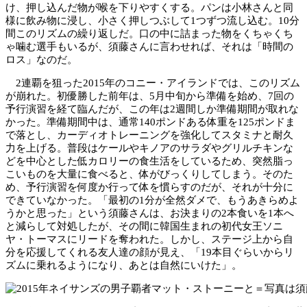
け、押し込んだ物が喉を下りやすくする。パンは小林さんと同
様に飲み物に浸し、小さく押しつぶして1つずつ流し込む。10分
間このリズムの繰り返しだ。口の中に詰まった物をくちゃくち
ゃ噛む選手もいるが、須藤さんに言わせれば、それは「時間の
ロス」なのだ。
2連覇を狙った2015年のコニー・アイランドでは、このリズム
が崩れた。初優勝した前年は、5月中旬から準備を始め、7回の
予行演習を経て臨んだが、この年は2週間しか準備期間が取れな
かった。準備期間中は、通常140ポンドある体重を125ポンドま
で落とし、カーディオトレーニングを強化してスタミナと耐久
力を上げる。普段はケールやキノアのサラダやグリルチキンな
どを中心とした低カロリーの食生活をしているため、突然脂っ
こいものを大量に食べると、体がびっくりしてしまう。そのた
め、予行演習を何度か行って体を慣らすのだが、それが十分に
できていなかった。「最初の1分が全然ダメで、もうあきらめよ
うかと思った」という須藤さんは、お決まりの2本食いを1本へ
と減らして対処したが、その間に韓国生まれの初代女王ソニ
ヤ・トーマスにリードを奪われた。しかし、ステージ上から自
分を応援してくれる友人達の顔が見え、「19本目ぐらいからリ
ズムに乗れるようになり、あとは自然にいけた」。