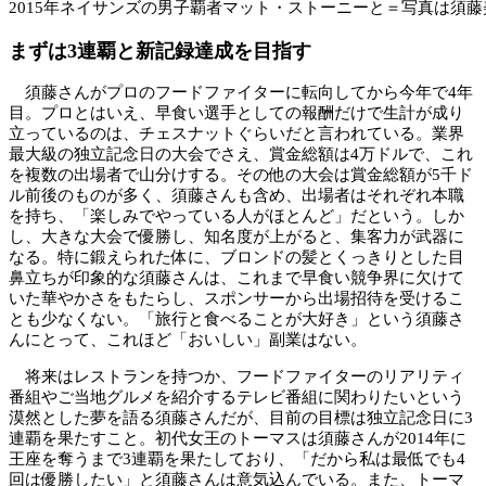
2015年ネイサンズの男子覇者マット・ストーニーと＝写真は須
まずは3連覇と新記録達成を目指す
須藤さんがプロのフードファイターに転向してから今年で4年
目。プロとはいえ、早食い選手としての報酬だけで生計が成り
立っているのは、チェスナットぐらいだと言われている。業界
最大級の独立記念日の大会でさえ、賞金総額は4万ドルで、これ
を複数の出場者で山分けする。その他の大会は賞金総額が5千ド
ル前後のものが多く、須藤さんも含め、出場者はそれぞれ本職
を持ち、「楽しみでやっている人がほとんど」だという。しか
し、大きな大会で優勝し、知名度が上がると、集客力が武器に
なる。特に鍛えられた体に、ブロンドの髪とくっきりとした目
鼻立ちが印象的な須藤さんは、これまで早食い競争界に欠けて
いた華やかさをもたらし、スポンサーから出場招待を受けるこ
とも少なくない。「旅行と食べることが大好き」という須藤さ
んにとって、これほど「おいしい」副業はない。
将来はレストランを持つか、フードファイターのリアリティ
番組やご当地グルメを紹介するテレビ番組に関わりたいという
漠然とした夢を語る須藤さんだが、目前の目標は独立記念日に3
連覇を果たすこと。初代女王のトーマスは須藤さんが2014年に
王座を奪うまで3連覇を果たしており、「だから私は最低でも4
回は優勝したい」と須藤さんは意気込んでいる。また、トーマ