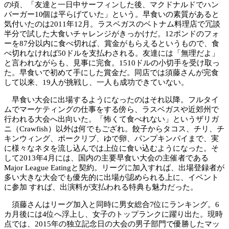
の頃、「友達と一日中サーフィンした後、マクドナルドでハン
バーガー10個は平らげていた」という。早食いの素質があると
気付いたのは2011年12月。ラスベガスのベトナム料理店で冗談
半分で試した大食いチャレンジがきっかけだ。12ポンドのフォ
ーを87分以内に食べ切れば、賞金がもらえるというもので、食
べ切れなければ50ドルを支払わされる。友達には「無理だよ」
と言われながらも、見事に完食。1510ドルの小切手を受け取っ
た。早食いで初めて手にした賞金だ。同店では須藤さんが完食
して以来、19人が挑戦し、一人も成功できていない。
早食い大会に出場するようになったのはそれ以降。フルタイ
ムでマーケティングの仕事をする傍ら、ラスベガスや近郊州で
行われる大会へ出向いた。「怖くて食べれない」というザリガ
ニ（Crawfish）以外は何でもござれ。餃子からタコス、チリ、チ
キンウィング、ポークリブ、ゆで卵、パンプキンパイまで、実
に様々なネタを流し込んでは上位に食い込むようになった。そ
して2013年4月には、国内の主要早食い大会の主催者である
Major League Eatingと契約。リーグに加入すれば、出場登録者が
多い大きな大会でも優先的に出場が認められる上に、イベント
に参加 すれば、出演料が支払われる特典も魅力だった。
須藤さんはリーグ加入と同時に男女総合7位にランキング。6
カ月後には4位へ浮上し、女子のトップランクに躍り出た。現時
点では、2015年の独立記念日の大会の男子部門で優勝したマッ