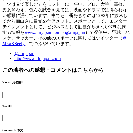
ーツは見て楽しむ」をモットーに一年中、プロ、大学、高校、
男女問わず、色んな試合を見ては、映画やドラマでは得られな
い感動に浸っています。中でも一番好きなのは1992年に渡米し
てから面白さに目覚めたアメフト。スポーツとして、エンター
テインメントとして、ビジネスとして話題が尽きないNFLに関
する情報を
www.afnjapan.com
（
@afnjapan
）で発信中。野球、バ
スケ、サッカー、その他のスポーツに関してはツイッター（
＠
MisaKSeely
）でつぶやいています。
@afnjapan
http://www.afnjapan.com
この著者への感想・コメントはこちらから
Name / お名前
*
Email
*
Comment / 本文