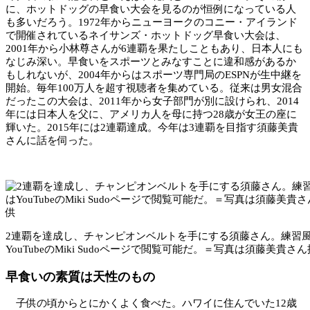
に、ホットドッグの早食い大会を見るのが恒例になっている人
も多いだろう。1972年からニューヨークのコニー・アイランド
で開催されているネイサンズ・ホットドッグ早食い大会は、
2001年から小林尊さんが6連覇を果たしこともあり、日本人にも
なじみ深い。早食いをスポーツとみなすことに違和感があるか
もしれないが、2004年からはスポーツ専門局のESPNが生中継を
開始。毎年100万人を超す視聴者を集めている。従来は男女混合
だったこの大会は、2011年から女子部門が別に設けられ、2014
年には日本人を父に、アメリカ人を母に持つ28歳が女王の座に
輝いた。2015年には2連覇達成。今年は3連覇を目指す須藤美貴
さんに話を伺った。
2連覇を達成し、チャンピオンベルトを手にする須藤さん。練習
YouTubeのMiki Sudoページで閲覧可能だ。＝写真は須藤美貴さ
早食いの素質は天性のもの
子供の頃からとにかくよく食べた。ハワイに住んでいた12歳