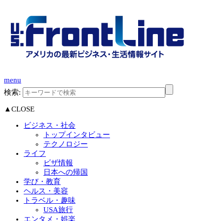
menu
検索:
▲CLOSE
ビジネス・社会
トップインタビュー
テクノロジー
ライフ
ビザ情報
日本への帰国
学び・教育
ヘルス・美容
トラベル・趣味
USA旅行
エンタメ・娯楽