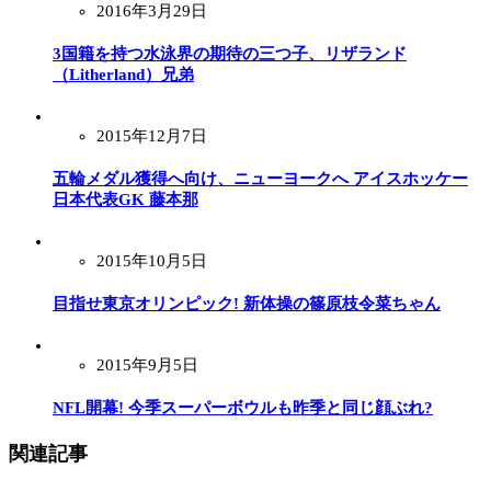
2016年3月29日
3国籍を持つ水泳界の期待の三つ子、リザランド
（Litherland）兄弟
2015年12月7日
五輪メダル獲得へ向け、ニューヨークへ アイスホッケー
日本代表GK 藤本那
2015年10月5日
目指せ東京オリンピック! 新体操の篠原枝令菜ちゃん
2015年9月5日
NFL開幕! 今季スーパーボウルも昨季と同じ顔ぶれ?
関連記事