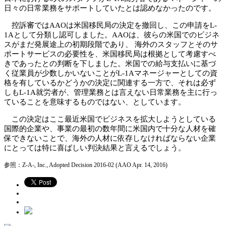
日々の日常業務をサポートしていたとは認めなかったのです。
控訴審ではAAOは米国移民局の決定を撤回し、この申請をL-
1Aとして分類し認可しました。AAOは、彼らの米国でのビジネ
スがまだ発展途上の初期段階であり、 海外のスタッフとそのサ
ポートサービスの必要性を、米国移民局は根拠として考慮すべ
きであったとの判断を下しました。米国での給与支払いに基づ
く従業員が少数しかいないことがL-1Aマネージャーとしての資
格を有しているかどうかの決定に関連する一方で、それは必ず
しもL-1A就労者が、管理業務とは言えない日常業務を主に行っ
ていることを意味するものではない、としています。
この決定はここ最近米国でビジネスを拡大しようとしている
国際的企業や、事業の最初の数年間に米国内で十分な人材を確
保できないことで、海外の人材に依存しなければならない企業
にとっては特に喜ばしい判決結果と言えるでしょう。
参照：Z-A-, Inc., Adopted Decision 2016-02 (AAO Apr. 14, 2016)