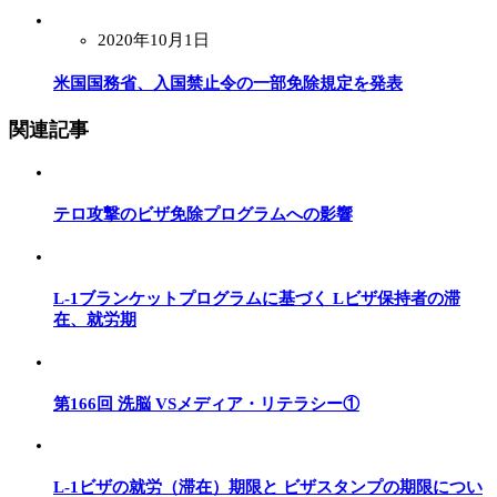
2020年10月1日
米国国務省、入国禁止令の一部免除規定を発表
関連記事
テロ攻撃のビザ免除プログラムへの影響
L-1ブランケットプログラムに基づく Lビザ保持者の滞
在、就労期
第166回 洗脳 VSメディア・リテラシー①
L-1ビザの就労（滞在）期限と ビザスタンプの期限につい