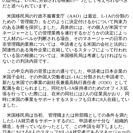
の証明は、L-1Aに分類される根拠の一つとして考えられるべき
だと述べられています。
米国移民局の行政不服審査庁（AAO）は最近、L-1Aの分類の
ための「管理能力」をどのように決定付けるかについて拘束力
のある決断を採択しました。具体的には、その個人が米国でマ
ネージャーとしての管理業務を遂行するかどうかの決定によっ
て人材のレベルが判断される場合、そのマネージャーの日常の
非管理職的業務については、申請者となる米国の会社と法的に
関連性のある海外企業に在籍しているスタッフによって行われ
ている旨の根拠については、米国移民局は考慮しなければなら
ないとの判決内容です。
この申立内容の背景は次の通りでした。申請者は日本企業の
米国子会社。その外国人労働者はL-1Aに分類された申請者で、
新たな米国での事業の副社長兼最高執行責任者（COO）として
配属を命じられました。同社がL-1A保持者のためのオフィス拡
張を行っていた際には、在米の同社には2人の従業員がおり、同
時に米国の事業をサポートするスタッフも日本に8人在籍してい
ました。
米国移民局は当初、 管理職または幹部職としての条件を満た
したL-1A就労者をサポートするのに、申請者が十分な「組織的
構造」を持っていなかったとして、この申請を却下しました。
日本における8人のスタッフがL-1A就労者であるマネージャーの