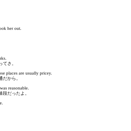
ook her out.
nks.
ってさ。
ose places are usually pricey.
通だから。
 was reasonable.
値段だったよ。
e.