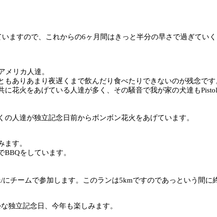
ていますので、これからの6ヶ月間はきっと半分の早さで過ぎてい
アメリカ人達。
ともありあまり夜遅くまで飲んだり食べたりできないのが残念です
花火をあげている人達が多く、その騒音で我が家の犬達もPisto
くの人達が独立記念日前からボンボン花火をあげています。
みます。
BBQをしています。
。
m/4th-of-july-5k/にチームで参加します。このランは5kmですの
tiveな独立記念日、今年も楽しみます。