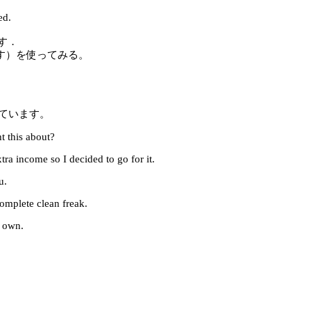
ed.
ります．
に連れ出す）を使ってみる。
しています。
 this about?
tra income so I decided to go for it.
u.
complete clean freak.
r own.