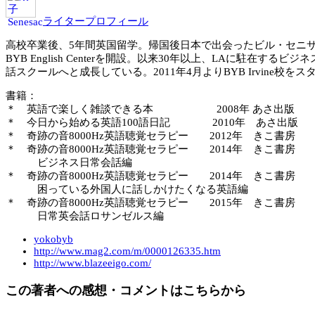
ライタープロフィール
高校卒業後、5年間英国留学。帰国後日本で出会ったビル・セニサ
BYB English Centerを開設。以来30年以上、LAに
話スクールへと成長している。2011年4月よりBYB Irvine校をス
書籍：
＊ 英語で楽しく雑談できる本 2008年 あさ出版
＊ 今日から始める英語100語日記 2010年 あさ出版
＊ 奇跡の音8000Hz英語聴覚セラピー 2012年 きこ書房
＊ 奇跡の音8000Hz英語聴覚セラピー 2014年 きこ書房
ビジネス日常会話編
＊ 奇跡の音8000Hz英語聴覚セラピー 2014年 きこ書房
困っている外国人に話しかけたくなる英語編
＊ 奇跡の音8000Hz英語聴覚セラピー 2015年 きこ書房
日常英会話ロサンゼルス編
yokobyb
http://www.mag2.com/m/0000126335.htm
http://www.blazeeigo.com/
この著者への感想・コメントはこちらから