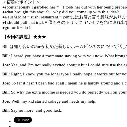
＜宿題のポイント＞
●spontaneously I garbbed her = I took her out with her being prepar
●what brought this about? = why did you come up with this idea?
●a sushi joint = sushi restaurant = jointにはお店と言う意味があ
●I should pull that trick = 僕もそのトリック（ワイフを急
●go for it = do it
【今回の課題】 ★★★
Bill は知り合いのJoeが初めた新しいホームビジネスについて話
Bill:
I heard you have a roommate staying with you now. What brought
Joe:
Yea, and I’m not really excited about it but I could sure use the ex
Bill:
Right, I know you the loner type I really hope it works out for yo
Joe:
So far it hasn’t been bad at all I mean he is hardly around and a 
Bill:
So why the extra income is needed you do perfectly well on you
Joe:
Well, my kid started college and needs my help.
Bill:
Say no more, and good luck.