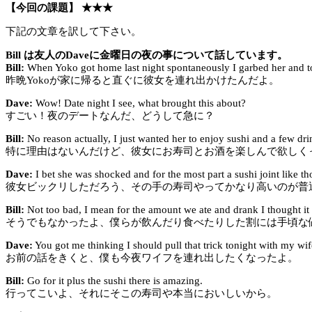
【今回の課題】 ★★★
下記の文章を訳して下さい。
Bill は友人のDaveに金曜日の夜の事について話しています。
Bill:
When Yoko got home last night spontaneously I garbed her and t
昨晩Yokoが家に帰ると直ぐに彼女を連れ出かけたんだよ。
Dave:
Wow! Date night I see, what brought this about?
すごい！夜のデートなんだ、どうして急に？
Bill:
No reason actually, I just wanted her to enjoy sushi and a few dri
特に理由はないんだけど、彼女にお寿司とお酒を楽しんで欲しく
Dave:
I bet she was shocked and for the most part a sushi joint like th
彼女ビックリしただろう、その手の寿司やってかなり高いのが普
Bill:
Not too bad, I mean for the amount we ate and drank I thought it
そうでもなかったよ、僕らが飲んだり食べたりした割には手頃な
Dave:
You got me thinking I should pull that trick tonight with my wif
お前の話をきくと、僕も今夜ワイフを連れ出したくなったよ。
Bill:
Go for it plus the sushi there is amazing.
行ってこいよ、それにそこの寿司や本当においしいから。