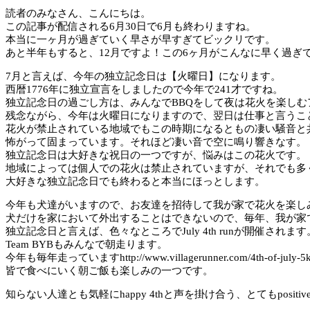
読者のみなさん、こんにちは。
この記事が配信される6月30日で6月も終わりますね。
本当に一ヶ月が過ぎていく早さが早すぎてビックリです。
あと半年もすると、12月ですよ！この6ヶ月がこんなに早く過ぎ
7月と言えば、今年の独立記念日は【火曜日】になります。
西暦1776年に独立宣言をしましたので今年で241才ですね。
独立記念日の過ごし方は、みんなでBBQをして夜は花火を楽しむ
残念ながら、今年は火曜日になりますので、翌日は仕事と言うこ
花火が禁止されている地域でもこの時期になるともの凄い騒音と共に
怖がって固まっています。それほど凄い音で空に鳴り響きなす。
独立記念日は大好きな祝日の一つですが、悩みはこの花火です。
地域によっては個人での花火は禁止されていますが、それでも多
大好きな独立記念日でも終わると本当にほっとします。
今年も犬達がいますので、お友達を招待して我が家で花火を楽し
犬だけを家において外出することはできないので、毎年、我が家で
独立記念日と言えば、色々なところでJuly 4th runが開催されます
Team BYBもみんなで朝走ります。
今年も毎年走っていますhttp://www.villagerunner.co
皆で食べにいく朝ご飯も楽しみの一つです。
知らない人達とも気軽にhappy 4thと声を掛け合う、とてもposi