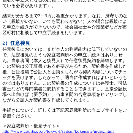
住者が申立人となるのは難しいかもしれません（日本に滞在し
ている必要があります）。
結果が分かるまで2～3カ月程度かかります。なお、身寄りのな
い（親族がいない、いても関わりがない）人の場合は親族によ
る申立手続きができないので、社会福祉士や介護業者などが市
区町村に相談して申立手続きを行います。
2）任意後見
任意後見においては、まだ本人の判断能力は低下していないの
で、法定後見のような家庭裁判所への申立手続きはありませ
ん。当事者間（本人と後見人）で任意後見契約を締結します。
この契約は公正証書である必要があるため、契約書を作成した
後、公証役場で公証人と面談をしながら契約内容についてチェ
ックを受けます。したがって、適当に作成すればよいというも
のではありません。この契約書の作成については弁護士、司法
書士などの専門業者に依頼することもできますし、直接公証役
場へ出向けば（要予約）、当事者間の合意事項をヒアリングし
ながら公証人が契約書を作成してくれます。
手続きについて、詳しくは下記家庭裁判所のウェブサイトをご
参照ください。
＜家庭裁判所：後見サイト＞
http://www.courts.go.jp/tokyo-f/saiban/kokensite/index.html