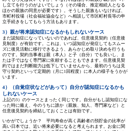
し立てを行うのがよいでしょう（その場合、推定相続人となる
ほかの親族の同意が必要です）。そうした親族もいなければ、
市町村役場（社会福祉協会など）へ相談して市区町村長等の申
立手続きをしてもらう方法もあります。
3）親が将来認知症になるかもしれないケース
まだ認知症になっていないのであれば、任意後見契約（任意後
見制度）が有効です。これは、いつ認知症が発症してもスムー
ズに後見活動に移行できるよう、あらかじめ取り決めを行うも
のです。契約当事者は親（本人）と子（自分）でも良いし、ま
たは子ではなく専門家に依頼することもできます。任意後見契
約ではまだ判断能力は低下していませんから、最初のうちは見
守り契約といって定期的（月に1回程度）に本人の様子をうかが
います。
4）（自覚症状などがあって）自分が認知症になるかも
しれないケース
上記の3）のケースとまったく同じです。自分がもし認知症にな
った時に備え、今のうちに誰か（親族、知人、専門家など）と
任意後見契約を締結しておくことは有効です。
いかがでしょうか？ 平均寿命が高く高齢者の預貯金の比率が
高い日本では、近い将来必要になると考えられます。お金に関