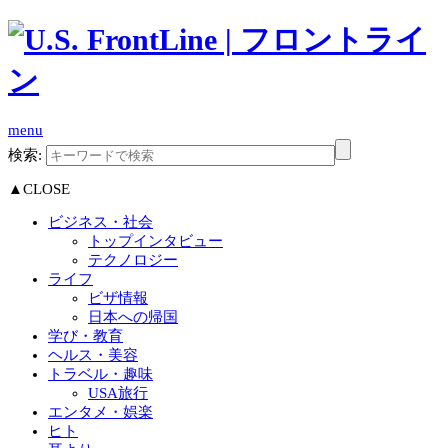
menu
検索:
▲CLOSE
ビジネス・社会
トップインタビュー
テクノロジー
ライフ
ビザ情報
日本への帰国
学び・教育
ヘルス・美容
トラベル・趣味
USA旅行
エンタメ・娯楽
ヒト