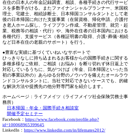
在住の日本人の年金記録調査、相談、各種手続きの代行サービ
スを多数手がける。またファイナンシャルプランナー、米国税
理士、宅建士、相続診断士、日本帰国コンサルタントとして老
後の日本帰国に向けた支援事業（在留資格、帰化申請、介護付
き老人ホーム探し、ライフプラン作成、不動産管理、就労・起
業、税務等の相談・代行）や、海外在住者の日本国内における
各種代行、支援サービス（各種証明書の取得、介護･葬儀･相続
など日本在住の老親のサポート）を行う。
●豊富な実績に基づくていねいなサポートで
ひっきりなしに持ち込まれるお客様からの国際手続きに関する
多種多様なご依頼、ご相談（お悩み）を断り切れず休日返上で
対応しているうちに、気がつけば（年金、日本帰国といった当
初の事業以外の）あらゆる分野のノウハウを備えたオールラウ
ンドコンサルタントに。当社で対応できないケースでも、的確
な解決方法や提携先の他分野専門家を紹介します。
ホームページ：ライフメイツ（ライフメイツ社会保険労務士事
務所）
日本帰国・年金・国際手続き相談室
開催予定セミナー
Facebook：
https://www.facebook.com/profile.php?
id=100068965399645
LinkedIn：
https://www.linkedin.com/in/lifemates2012/