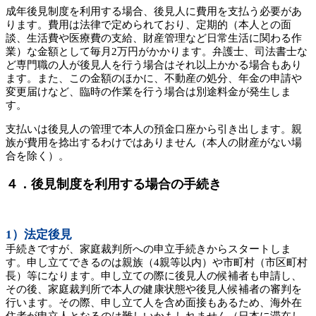
成年後見制度を利用する場合、後見人に費用を支払う必要があ
ります。費用は法律で定められており、定期的（本人との面
談、生活費や医療費の支給、財産管理など日常生活に関わる作
業）な金額として毎月2万円がかかります。弁護士、司法書士な
ど専門職の人が後見人を行う場合はそれ以上かかる場合もあり
ます。また、この金額のほかに、不動産の処分、年金の申請や
変更届けなど、臨時の作業を行う場合は別途料金が発生しま
す。
支払いは後見人の管理で本人の預金口座から引き出します。親
族が費用を捻出するわけではありません（本人の財産がない場
合を除く）。
４．後見制度を利用する場合の手続き
1）法定後見
手続きですが、家庭裁判所への申立手続きからスタートしま
す。申し立てできるのは親族（4親等以内）や市町村（市区町村
長）等になります。申し立ての際に後見人の候補者も申請し、
その後、家庭裁判所で本人の健康状態や後見人候補者の審判を
行います。その際、申し立て人を含め面接もあるため、海外在