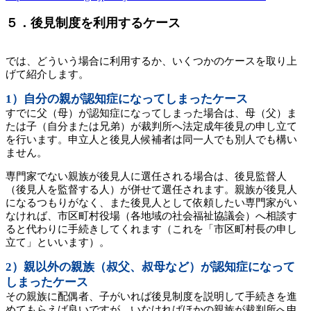
５．後見制度を利用するケース
では、どういう場合に利用するか、いくつかのケースを取り上
げて紹介します。
1）自分の親が認知症になってしまったケース
すでに父（母）が認知症になってしまった場合は、母（父）ま
たは子（自分または兄弟）が裁判所へ法定成年後見の申し立て
を行います。申立人と後見人候補者は同一人でも別人でも構い
ません。
専門家でない親族が後見人に選任される場合は、後見監督人
（後見人を監督する人）が併せて選任されます。親族が後見人
になるつもりがなく、また後見人として依頼したい専門家がい
なければ、市区町村役場（各地域の社会福祉協議会）へ相談す
ると代わりに手続きしてくれます（これを「市区町村長の申し
立て」といいます）。
2）親以外の親族（叔父、叔母など）が認知症になって
しまったケース
その親族に配偶者、子がいれば後見制度を説明して手続きを進
めてもらえば良いですが、いなければほかの親族が裁判所へ申