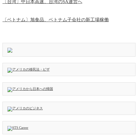
〔台湾〕中日本高速、台湾のSA運営へ
〔ベトナム〕旭食品、ベトナム子会社の新工場稼働