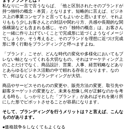
まずブランドとは？
私なりに一言で言うならば、「他と区別されたそのブランドが
持つ独特の概念・本質」となります。短略的に言えば、ビジネ
ス上の事業コンセプトと言ってもよいかと思いますが、それよ
りももう少しお客さんとの対話や関わり方、共感や長期的な関
係構築なども含まれる感じ。その「独特の概念」は、お客さん
と一緒に作り上げていくことで完成形に近づくようなイメージ
でしょうか。そう考えると、そのブランドを理想に近づけ完成
形に導く行動をブランディングと呼べますよね。
「ブランド」こそが、どんな時代の変化や多様化においてもブ
レない軸となってくれる大切なもの。それはマーケティング上
のことだけでなく、商品設計、営業、人事、経営戦略などあり
とあらゆるビジネス活動の中で頼れる存在となります。なの
で、何はなくともブランディングが大切。
商品やサービスそのものの変更や、販売方法の変更、取引先や
顧客ターゲットの変更など。未来を想像し何が正解なのかを考
える時も、しっかりとした「ブランド」があればそれを拠り所
にした形でピボットさせることが容易になります。
そして、ブランディングを行うメリットは？と言えば、こんな
ものがあります。
●価格競争をしなくてもよくなる