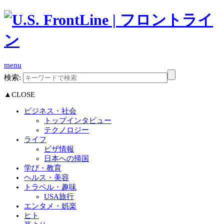
menu
検索:
▲CLOSE
ビジネス・社会
トップインタビュー
テクノロジー
ライフ
ビザ情報
日本への帰国
学び・教育
ヘルス・美容
トラベル・趣味
USA旅行
エンタメ・娯楽
ヒト