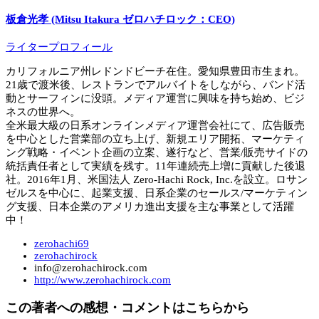
板倉光孝 (Mitsu Itakura ゼロハチロック：CEO)
ライタープロフィール
カリフォルニア州レドンドビーチ在住。愛知県豊田市生まれ。
21歳で渡米後、レストランでアルバイトをしながら、バンド活
動とサーフィンに没頭。メディア運営に興味を持ち始め、ビジ
ネスの世界へ。
全米最大級の日系オンラインメディア運営会社にて、広告販売
を中心とした営業部の立ち上げ、新規エリア開拓、マーケティ
ング戦略・イベント企画の立案、遂行など、営業/販売サイドの
統括責任者として実績を残す。11年連続売上増に貢献した後退
社。2016年1月、米国法人 Zero-Hachi Rock, Inc.を設立。ロサン
ゼルスを中心に、起業支援、日系企業のセールス/マーケティン
グ支援、日本企業のアメリカ進出支援を主な事業として活躍
中！
zerohachi69
zerohachirock
info@zerohachirock.com
http://www.zerohachirock.com
この著者への感想・コメントはこちらから