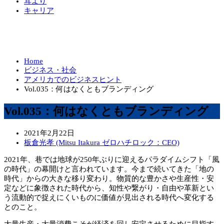
耳より
キャリア
Home
ビジネス・社会
アメリカでのビジネスヒント
Vol.035：何はなくともブランディング
Vol.035：何はなくともブランディング
2021年2月22日
板倉光孝 (Mitsu Itakura ゼロハチロック：CEO)
2021年、巷では地球が250年ぶりに迎えるパラダイムシフト「風
の時代」の幕開けと言われています。今まで続いてきた「地の
時代」からの大きな移り変わり。物質的な豊かさや生産性・安
定などに象徴された時代から、知性や繋がり・自由や革新とい
う流動的で捉えにくいものに価値が見出される時代へ変化する
とのこと。
大量生産・大量消費こそが経済を回し安定させるために目指す