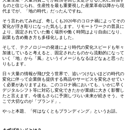
ものと信じられ、生産性を最も重要視した産業革命以降から現
代までが、「地の時代」だったんですね。
そう言われてみれば、奇しくも2020年のコロナ禍によってその
変化が浮き彫りになった気もします。リモートワークの普及に
より、固定されていた働く場所や働く時間はより自由になり、
副業も含め働き方も多様化しました。
そして、テクノロジーの発達により時代の変化スピードも年々
加速していると考えると、固定されたものから流動的になって
いく「地」から「風」というイメージもなるほどなぁと思った
りもします。
日々大量の情報が飛び交う世界で、追いつけないほどの時代の
変化に伴って企業側も提供する商品やサービスを変化させてい
く必要がありますよね。このコロナ禍においても、いかに早く
デジタルシフト等に対応し変化できたかが業績に大きく影響し
たと言えます。今後もさらに予測しづらい未来が続きそう。そ
こで大切なのが「ブランド」。
やっと本題、「何はなくともブランディング」というお話。