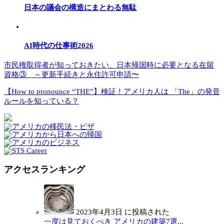
日本の議会の構造にまとわる無駄
AI時代の仕事術2026
市民権取得者が知っておきたい、日本帰国時に必要となる在留
資格③ ～更新手続きと永住許可申請〜
【How to pronounce “THE”】検証！アメリカ人は 「The」の発音
ルールを知っている？
アクセスランキング
2023年4月3日 に投稿された
一度は見ておくべき アメリカの建築7選...