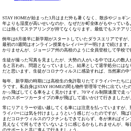
STAY HOMEが始まった3月はまだ外も暑くなく、散歩やジ
年よりも湿度が高いせいなのか、なぜだか町全体がもやっている
には熱くてステアリングが持てなくなります。最低でもステアリ
例年は8月後半に新学期がスタートしていたダラスエリアですが、2
最初の3週間はオンライン授業をレイバーデー明けまで続けます
かりませんが、ジョージア州の高校のように全員登校して学校で
生徒が撮った写真を見ましたが、大勢の人がいる中でほんの数人
ると言われ、問題となっていました。結果として退学処分にはな
だと思います。生徒がコロナウィルスに感染すれば、当然家の中
毎年、新学期の時期には高校生の免許取りたてドライバーたちに
ラです。私自身はSTAY HOMEの間も物件管理等で外に出て
かっ飛ばしてくる車をよく見かけます。70マイル制限速度で走
かのスポーツカータイプの車が飛ばして追いかけて行きましたが
常にリアミラーや追い越してくる車には注意を払っていますが、
ライバーには気を付けましょうという感じだったのですが、飛ば
まだコロナウィルスのワクチンもできておらず、冬が来ればイン
見えなくて何もできていないように感じるかもしれませんが、毎
のサポートと共に進んで行きましょう。