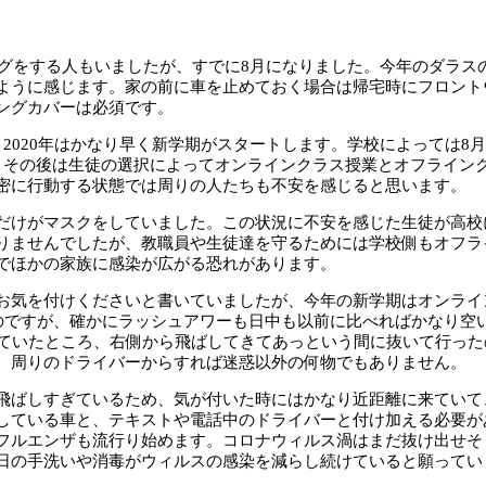
ョギングをする人もいましたが、すでに8月になりました。今年のダラ
ように感じます。家の前に車を止めておく場合は帰宅時にフロント
ングカバーは必須です。
020年はかなり早く新学期がスタートします。学校によっては8月最
。その後は生徒の選択によってオンラインクラス授業とオフライン
密に行動する状態では周りの人たちも不安を感じると思います。
だけがマスクをしていました。この状況に不安を感じた生徒が高校
りませんでしたが、教職員や生徒達を守るためには学校側もオフラ
でほかの家族に感染が広がる恐れがあります。
お気を付けくださいと書いていましたが、今年の新学期はオンライ
いたのですが、確かにラッシュアワーも日中も以前に比べればかなり
っていたところ、右側から飛ばしてきてあっという間に抜いて行った
、周りのドライバーからすれば迷惑以外の何物でもありません。
飛ばしすぎているため、気が付いた時にはかなり近距離に来ていて
している車と、テキストや電話中のドライバーと付け加える必要が
フルエンザも流行り始めます。コロナウィルス渦はまだ抜け出せそ
日の手洗いや消毒がウィルスの感染を減らし続けていると願ってい