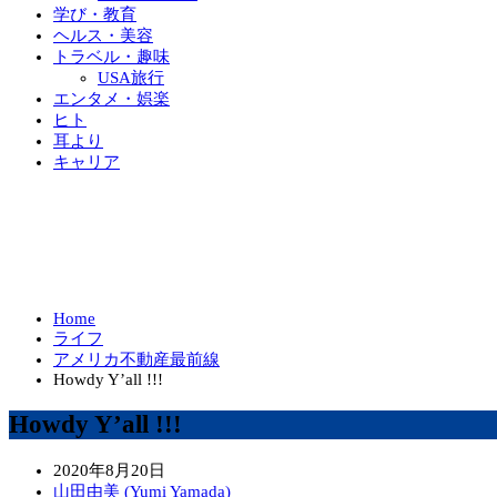
学び・教育
ヘルス・美容
トラベル・趣味
USA旅行
エンタメ・娯楽
ヒト
耳より
キャリア
Home
ライフ
アメリカ不動産最前線
Howdy Y’all !!!
Howdy Y’all !!!
2020年8月20日
山田由美 (Yumi Yamada)