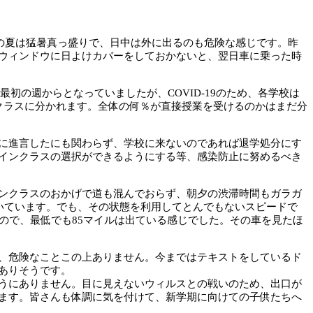
スの夏は猛暑真っ盛りで、日中は外に出るのも危険な感じです。昨
ウィンドウに日よけカバーをしておかないと、翌日車に乗った時
初の週からとなっていましたが、COVID-19のため、各学校は
クラスに分かれます。全体の何％が直接授業を受けるのかはまだ分
に進言したにも関わらず、学校に来ないのであれば退学処分にす
インクラスの選択ができるようにする等、感染防止に努めるべき
ンクラスのおかげで道も混んでおらず、朝夕の渋滞時間もガラガ
空いています。でも、その状態を利用してとんでもないスピードで
ので、最低でも85マイルは出ている感じでした。その車を見たほ
、危険なことこの上ありません。今まではテキストをしているド
ありそうです。
うにありません。目に見えないウィルスとの戦いのため、出口が
ます。皆さんも体調に気を付けて、新学期に向けての子供たちへ