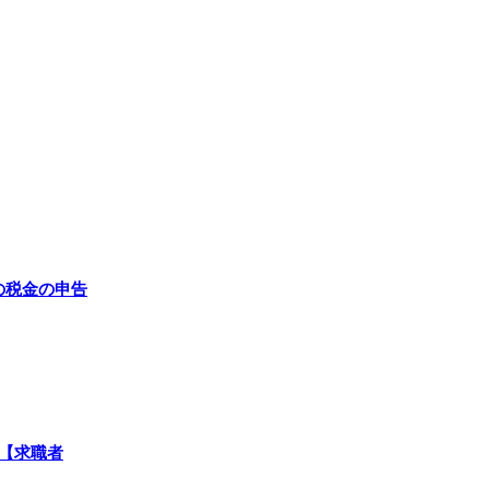
の税金の申告
ル【求職者