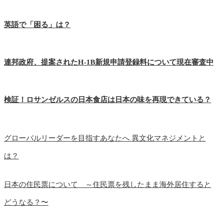
英語で「困る」は？
連邦政府、提案されたH-1B新規申請登録料について現在審査中
検証！ロサンゼルスの日本食店は日本の味を再現できている？
グローバルリーダーを目指すあなたへ 異文化マネジメントと
は？
日本の住民票について ～住民票を残したまま海外居住すると
どうなる？〜