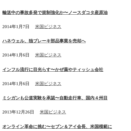
輸送中の事故多発で規制強化か〜ノースダコタ産原油
2014年1月7日
米国ビジネス
ハネウェル、独ブレーキ部品事業を売却へ
2014年1月6日
米国ビジネス
インフル流行に目光らす〜かぜ薬やティッシュ会社
2014年1月6日
米国ビジネス
ミシガンも公道実験を承認〜自動走行車、国内４州目
2013年12月26日
米国ビジネス
オンライン革命に挑む〜セブン＆アイ会長、米国模範に