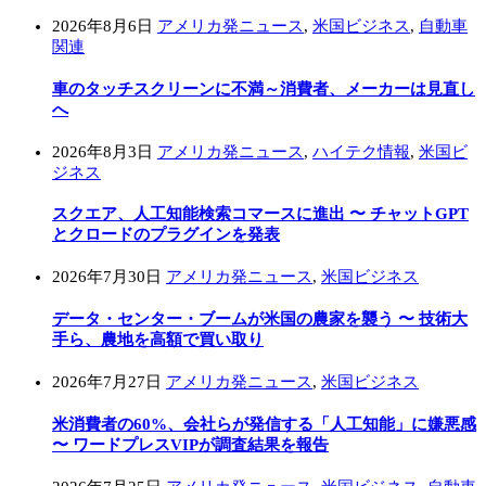
2026年8月6日
アメリカ発ニュース
,
米国ビジネス
,
自動車
関連
車のタッチスクリーンに不満～消費者、メーカーは見直し
へ
2026年8月3日
アメリカ発ニュース
,
ハイテク情報
,
米国ビ
ジネス
スクエア、人工知能検索コマースに進出 〜 チャットGPT
とクロードのプラグインを発表
2026年7月30日
アメリカ発ニュース
,
米国ビジネス
データ・センター・ブームが米国の農家を襲う 〜 技術大
手ら、農地を高額で買い取り
2026年7月27日
アメリカ発ニュース
,
米国ビジネス
米消費者の60%、会社らが発信する「人工知能」に嫌悪感
〜 ワードプレスVIPが調査結果を報告