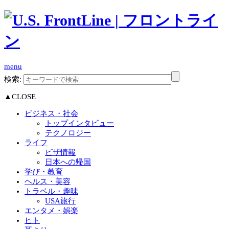
menu
検索:
▲CLOSE
ビジネス・社会
トップインタビュー
テクノロジー
ライフ
ビザ情報
日本への帰国
学び・教育
ヘルス・美容
トラベル・趣味
USA旅行
エンタメ・娯楽
ヒト