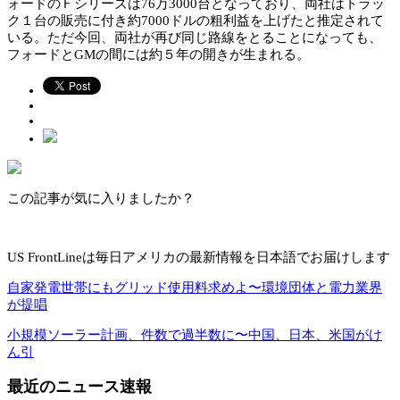
ォードのＦシリーズは76万3000台となっており、両社はトラッ
ク１台の販売に付き約7000ドルの粗利益を上げたと推定されて
いる。ただ今回、両社が再び同じ路線をとることになっても、
フォードとGMの間には約５年の開きが生まれる。
この記事が気に入りましたか？
US FrontLineは毎日アメリカの最新情報を日本語でお届けします
自家発電世帯にもグリッド使用料求めよ〜環境団体と電力業界
が提唱
小規模ソーラー計画、件数で過半数に〜中国、日本、米国がけ
ん引
最近のニュース速報