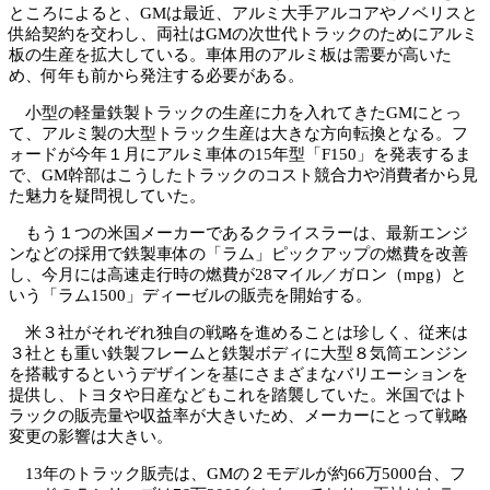
ところによると、GMは最近、アルミ大手アルコアやノベリスと
供給契約を交わし、両社はGMの次世代トラックのためにアルミ
板の生産を拡大している。車体用のアルミ板は需要が高いた
め、何年も前から発注する必要がある。
小型の軽量鉄製トラックの生産に力を入れてきたGMにとっ
て、アルミ製の大型トラック生産は大きな方向転換となる。フ
ォードが今年１月にアルミ車体の15年型「F150」を発表するま
で、GM幹部はこうしたトラックのコスト競合力や消費者から見
た魅力を疑問視していた。
もう１つの米国メーカーであるクライスラーは、最新エンジ
ンなどの採用で鉄製車体の「ラム」ピックアップの燃費を改善
し、今月には高速走行時の燃費が28マイル／ガロン（mpg）と
いう「ラム1500」ディーゼルの販売を開始する。
米３社がそれぞれ独自の戦略を進めることは珍しく、従来は
３社とも重い鉄製フレームと鉄製ボディに大型８気筒エンジン
を搭載するというデザインを基にさまざまなバリエーションを
提供し、トヨタや日産などもこれを踏襲していた。米国ではト
ラックの販売量や収益率が大きいため、メーカーにとって戦略
変更の影響は大きい。
13年のトラック販売は、GMの２モデルが約66万5000台、フ