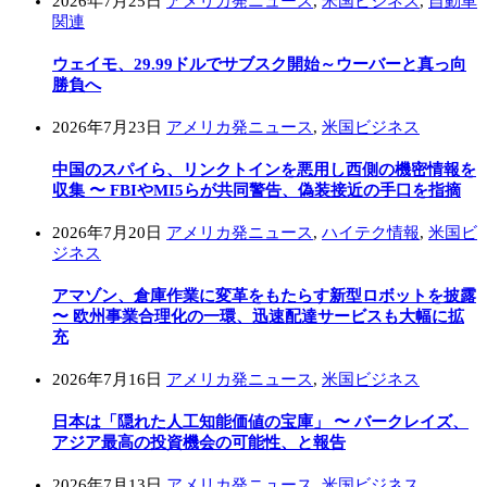
2026年7月25日
アメリカ発ニュース
,
米国ビジネス
,
自動車
関連
ウェイモ、29.99ドルでサブスク開始～ウーバーと真っ向
勝負へ
2026年7月23日
アメリカ発ニュース
,
米国ビジネス
中国のスパイら、リンクトインを悪用し西側の機密情報を
収集 〜 FBIやMI5らが共同警告、偽装接近の手口を指摘
2026年7月20日
アメリカ発ニュース
,
ハイテク情報
,
米国ビ
ジネス
アマゾン、倉庫作業に変革をもたらす新型ロボットを披露
〜 欧州事業合理化の一環、迅速配達サービスも大幅に拡
充
2026年7月16日
アメリカ発ニュース
,
米国ビジネス
日本は「隠れた人工知能価値の宝庫」 〜 バークレイズ、
アジア最高の投資機会の可能性、と報告
2026年7月13日
アメリカ発ニュース
,
米国ビジネス