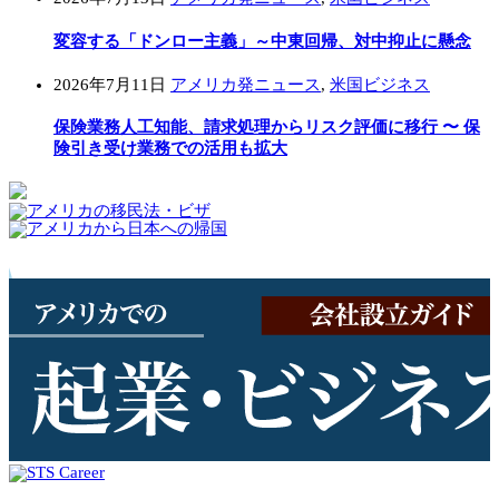
変容する「ドンロー主義」～中東回帰、対中抑止に懸念
2026年7月11日
アメリカ発ニュース
,
米国ビジネス
保険業務人工知能、請求処理からリスク評価に移行 〜 保
険引き受け業務での活用も拡大