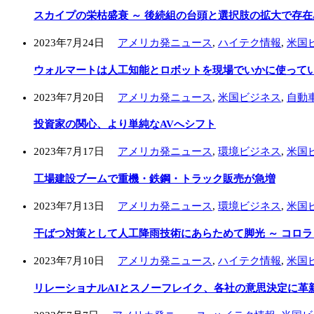
スカイプの栄枯盛衰 ～ 後続組の台頭と選択肢の拡大で存
2023年7月24日
アメリカ発ニュース
,
ハイテク情報
,
米国
ウォルマートは人工知能とロボットを現場でいかに使ってい
2023年7月20日
アメリカ発ニュース
,
米国ビジネス
,
自動
投資家の関心、より単純なAVへシフト
2023年7月17日
アメリカ発ニュース
,
環境ビジネス
,
米国
工場建設ブームで重機・鉄鋼・トラック販売が急増
2023年7月13日
アメリカ発ニュース
,
環境ビジネス
,
米国
干ばつ対策として人工降雨技術にあらためて脚光 ～ コロ
2023年7月10日
アメリカ発ニュース
,
ハイテク情報
,
米国
リレーショナルAIとスノーフレイク、各社の意思決定に革新