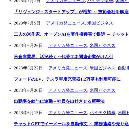
2023年7月7日
アメリカ発ニュース
,
ハイテク情報
,
米国ビ
「リヴェンジ・スタートアップ」が増加 ～ 技術会社を解
2023年7月5日
アメリカ発ニュース
,
米国ビジネス
二人の米作家、オープンAIを著作権侵害で提訴 ～ チャッ
2023年6月26日
アメリカ発ニュース
,
米国ビジネス
米倉庫業界、活況続く～代替エネ関連企業がけん引
2023年6月22日
アメリカ発ニュース
,
米国ビジネス
,
自動
フォードのEV、テスラ車用充電器1.2万基も利用可能に
2023年6月20日
アメリカ発ニュース
,
米国ビジネス
出勤率を給与に連動～社員を出社させる新手法
2023年6月15日
アメリカ発ニュース
,
ハイテク情報
,
米国
チャットGPTでイーメールを自動作文 ～ 業務連絡や売り