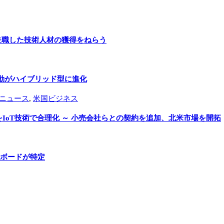
 失職した技術人材の獲得をねらう
動がハイブリッド型に進化
ニュース
,
米国ビジネス
oT技術で合理化 ～ 小売会社らとの契約を追加、北米市場を開拓
・ボードが特定