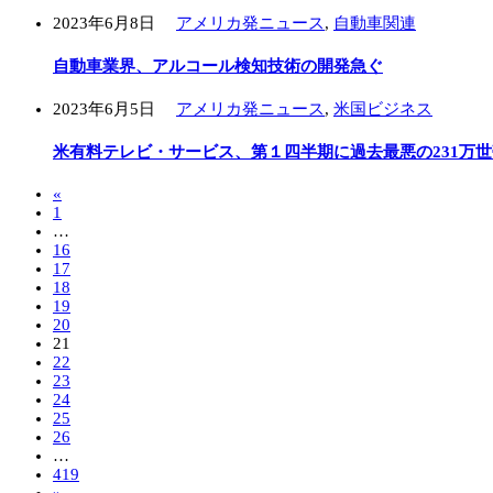
2023年6月8日
アメリカ発ニュース
,
自動車関連
自動車業界、アルコール検知技術の開発急ぐ
2023年6月5日
アメリカ発ニュース
,
米国ビジネス
米有料テレビ・サービス、第１四半期に過去最悪の231万世
«
1
…
16
17
18
19
20
21
22
23
24
25
26
…
419