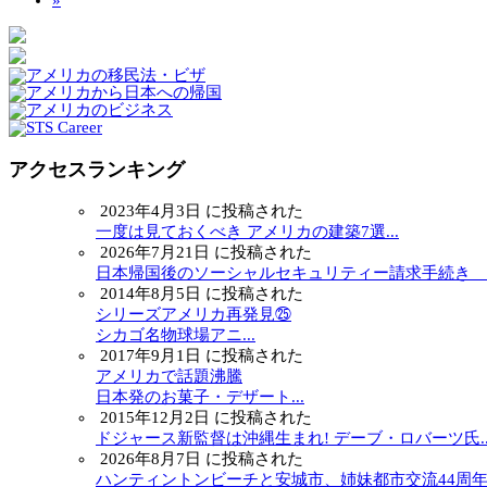
»
アクセスランキング
2023年4月3日 に投稿された
一度は見ておくべき アメリカの建築7選...
2026年7月21日 に投稿された
日本帰国後のソーシャルセキュリティー請求手続き ～.
2014年8月5日 に投稿された
シリーズアメリカ再発見㉕
シカゴ名物球場アニ...
2017年9月1日 に投稿された
アメリカで話題沸騰
日本発のお菓子・デザート...
2015年12月2日 に投稿された
ドジャース新監督は沖縄生まれ! デーブ・ロバーツ氏..
2026年8月7日 に投稿された
ハンティントンビーチと安城市、姉妹都市交流44周年..