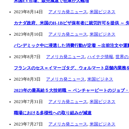
米国EV市場、販売減速で在庫が大幅増
2023年8月14日
アメリカ発ニュース
,
米国ビジネス
カナダ政府、米国のH-1Bビザ保有者に就労許可を提供 ～
2023年8月10日
アメリカ発ニュース
,
米国ビジネス
パンデミック中に浸透した消費行動が定着 ～出前注文や運
2023年8月7日
アメリカ発ニュース
,
ハイテク情報
,
世界の
フランスのセス＝イマーゴタグ、ウォルマート店舗内業務をI
2023年8月3日
アメリカ発ニュース
,
米国ビジネス
2023年の最高給５大技術職 ～ ベンチャービートのジョブ
2023年7月31日
アメリカ発ニュース
,
米国ビジネス
職場における多様性への取り組みが減速
2023年7月27日
アメリカ発ニュース
,
米国ビジネス