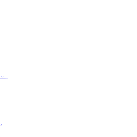
..
.
.