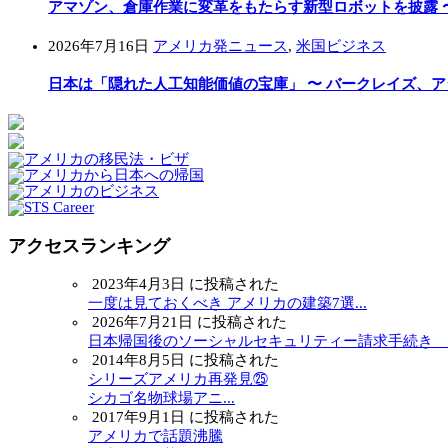
アマゾン、倉庫作業に変革をもたらす新型ロボットを披露 
2026年7月16日
アメリカ発ニュース
,
米国ビジネス
日本は「隠れた人工知能価値の宝庫」 〜 バークレイズ、
アクセスランキング
2023年4月3日 に投稿された
一度は見ておくべき アメリカの建築7選...
2026年7月21日 に投稿された
日本帰国後のソーシャルセキュリティー請求手続き ～.
2014年8月5日 に投稿された
シリーズアメリカ再発見㉕
シカゴ名物球場アニ...
2017年9月1日 に投稿された
アメリカで話題沸騰