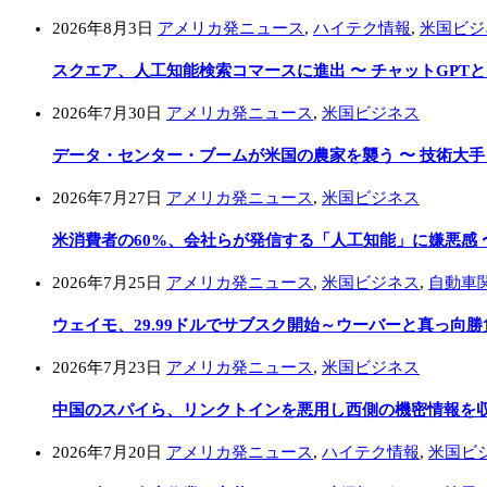
2026年8月3日
アメリカ発ニュース
,
ハイテク情報
,
米国ビジ
スクエア、人工知能検索コマースに進出 〜 チャットGPT
2026年7月30日
アメリカ発ニュース
,
米国ビジネス
データ・センター・ブームが米国の農家を襲う 〜 技術大
2026年7月27日
アメリカ発ニュース
,
米国ビジネス
米消費者の60%、会社らが発信する「人工知能」に嫌悪感 
2026年7月25日
アメリカ発ニュース
,
米国ビジネス
,
自動車
ウェイモ、29.99ドルでサブスク開始～ウーバーと真っ向勝
2026年7月23日
アメリカ発ニュース
,
米国ビジネス
中国のスパイら、リンクトインを悪用し西側の機密情報を収集
2026年7月20日
アメリカ発ニュース
,
ハイテク情報
,
米国ビ