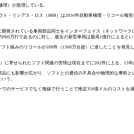
修理）が急増している。
・リシアス・ロス（SRR）は2016年自動車補償・リコール報告書
に開発されている車両部品同士をインターフェイス（ネットワーク
約900万行であるのに対し、最近の新型車両は最高1億行に上るとい
間でソフト絡みのリコールが189件（1300万台超）に達したことを
に寄せられたソフト関連の苦情は現在までに202件に上る。15年は
部品にも影響が広がり、ソフトとの通信の不具合や物理的な摩耗とい
という。
ーでのサービスでなく無線で行うことで推定350億ドルのコストを