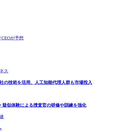
CEOが予想
ネス
２社の技術を活用、人工知能代理人群も市場投入
〜 疑似体験による捜査官の研修や訓練を強化
連
へ