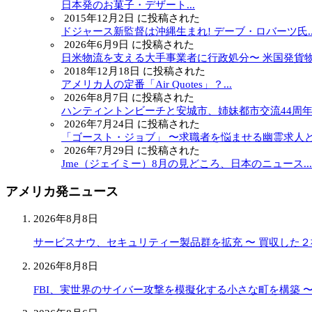
日本発のお菓子・デザート...
2015年12月2日 に投稿された
ドジャース新監督は沖縄生まれ! デーブ・ロバーツ氏..
2026年6月9日 に投稿された
日米物流を支える大手事業者に行政処分〜 米国発貨物.
2018年12月18日 に投稿された
アメリカ人の定番「Air Quotes」？...
2026年8月7日 に投稿された
ハンティントンビーチと安城市、姉妹都市交流44周年..
2026年7月24日 に投稿された
「ゴースト・ジョブ」 〜求職者を悩ませる幽霊求人と.
2026年7月29日 に投稿された
Jme（ジェイミー）8月の見どころ、日本のニュース...
アメリカ発ニュース
2026年8月8日
サービスナウ、セキュリティー製品群を拡充 〜 買収した
2026年8月8日
FBI、実世界のサイバー攻撃を模擬化する小さな町を構築 