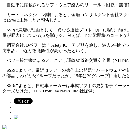
自動車に搭載されるソフトウェア絡みのリコール（回収・無償
カー・コネクション誌によると、金融コンサルタント会社スタウト
は15%に上昇したと報告した。
SSRは急増の理由として、異なる通信プロトコル（規約）向け
量が肥大化している点を挙げる。例えば、F-35戦闘機のコードが
調査会社JDパワーは「Safety IQ」アプリを通じ、過去5年
突事故につながる危険性が高かったという。
パワー報告書によると、ことし運輸省道路交通安全局（NHTSA）
SSRによると、最近はソフトの操作上の問題でハードウェアや
の部品はわずか3グループだったが、15年は20グループに達した
SSRによると、自動車メーカーは車載ソフトの更新をディーラ
ターズだけだ。(U.S. Frontline News, Inc.社提供）