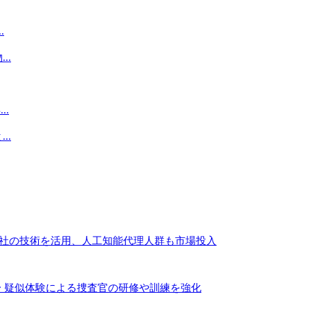
.
..
.
..
２社の技術を活用、人工知能代理人群も市場投入
〜 疑似体験による捜査官の研修や訓練を強化