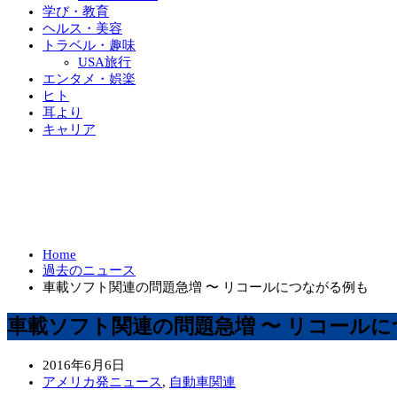
学び・教育
ヘルス・美容
トラベル・趣味
USA旅行
エンタメ・娯楽
ヒト
耳より
キャリア
Home
過去のニュース
車載ソフト関連の問題急増 〜 リコールにつながる例も
車載ソフト関連の問題急増 〜 リコール
2016年6月6日
アメリカ発ニュース
,
自動車関連