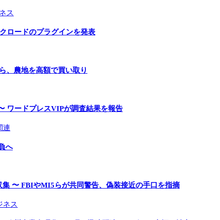
ネス
とクロードのプラグインを発表
手ら、農地を高額で買い取り
〜 ワードプレスVIPが調査結果を報告
関連
負へ
 〜 FBIやMI5らが共同警告、偽装接近の手口を指摘
ジネス