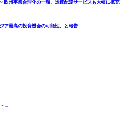
〜 欧州事業合理化の一環、迅速配達サービスも大幅に拡充
アジア最高の投資機会の可能性、と報告
..