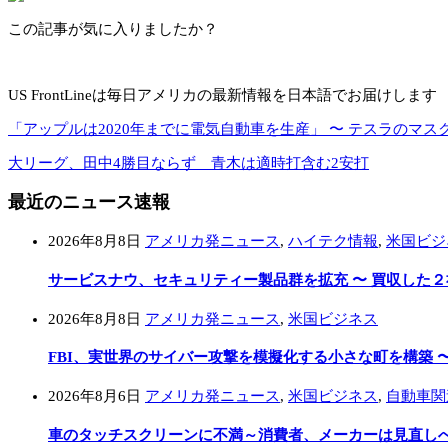
この記事が気に入りましたか？
US FrontLineは毎日アメリカの最新情報を日本語でお届けします
「アップルは2020年までに電気自動車を生産」 〜 テスラのマスク
大リーグ、田中4勝目ならず 青木は適時打含む2安打
最近のニュース速報
2026年8月8日
アメリカ発ニュース
,
ハイテク情報
,
米国ビジ
サービスナウ、セキュリティー製品群を拡充 〜 買収した
2026年8月8日
アメリカ発ニュース
,
米国ビジネス
FBI、実世界のサイバー攻撃を模擬化する小さな町を構築 
2026年8月6日
アメリカ発ニュース
,
米国ビジネス
,
自動車関
車のタッチスクリーンに不満～消費者、メーカーは見直し