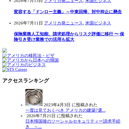
2026年7月13日
アメリカ発ニュース
,
米国ビジネス
変容する「ドンロー主義」～中東回帰、対中抑止に懸念
2026年7月11日
アメリカ発ニュース
,
米国ビジネス
保険業務人工知能、請求処理からリスク評価に移行 〜 保
険引き受け業務での活用も拡大
アクセスランキング
2023年4月3日 に投稿された
一度は見ておくべき アメリカの建築7選...
2026年7月21日 に投稿された
日本帰国後のソーシャルセキュリティー請求手続
き ～...