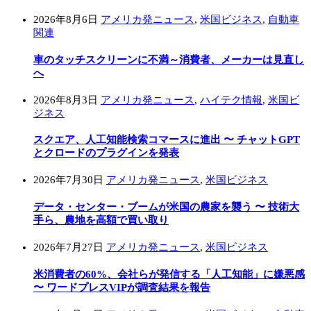
2026年8月6日
アメリカ発ニュース
,
米国ビジネス
,
自動車
関連
車のタッチスクリーンに不満～消費者、メーカーは見直し
へ
2026年8月3日
アメリカ発ニュース
,
ハイテク情報
,
米国ビ
ジネス
スクエア、人工知能検索コマースに進出 〜 チャットGPT
とクロードのプラグインを発表
2026年7月30日
アメリカ発ニュース
,
米国ビジネス
データ・センター・ブームが米国の農家を襲う 〜 技術大
手ら、農地を高額で買い取り
2026年7月27日
アメリカ発ニュース
,
米国ビジネス
米消費者の60%、会社らが発信する「人工知能」に嫌悪感
〜 ワードプレスVIPが調査結果を報告