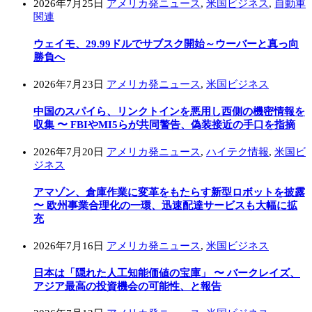
2026年7月25日
アメリカ発ニュース
,
米国ビジネス
,
自動車
関連
ウェイモ、29.99ドルでサブスク開始～ウーバーと真っ向
勝負へ
2026年7月23日
アメリカ発ニュース
,
米国ビジネス
中国のスパイら、リンクトインを悪用し西側の機密情報を
収集 〜 FBIやMI5らが共同警告、偽装接近の手口を指摘
2026年7月20日
アメリカ発ニュース
,
ハイテク情報
,
米国ビ
ジネス
アマゾン、倉庫作業に変革をもたらす新型ロボットを披露
〜 欧州事業合理化の一環、迅速配達サービスも大幅に拡
充
2026年7月16日
アメリカ発ニュース
,
米国ビジネス
日本は「隠れた人工知能価値の宝庫」 〜 バークレイズ、
アジア最高の投資機会の可能性、と報告