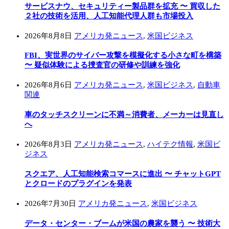
サービスナウ、セキュリティー製品群を拡充 〜 買収した
２社の技術を活用、人工知能代理人群も市場投入
2026年8月8日
アメリカ発ニュース
,
米国ビジネス
FBI、実世界のサイバー攻撃を模擬化する小さな町を構築
〜 疑似体験による捜査官の研修や訓練を強化
2026年8月6日
アメリカ発ニュース
,
米国ビジネス
,
自動車
関連
車のタッチスクリーンに不満～消費者、メーカーは見直し
へ
2026年8月3日
アメリカ発ニュース
,
ハイテク情報
,
米国ビ
ジネス
スクエア、人工知能検索コマースに進出 〜 チャットGPT
とクロードのプラグインを発表
2026年7月30日
アメリカ発ニュース
,
米国ビジネス
データ・センター・ブームが米国の農家を襲う 〜 技術大