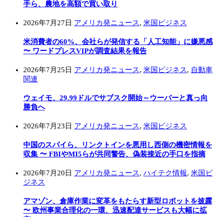
手ら、農地を高額で買い取り
2026年7月27日
アメリカ発ニュース
,
米国ビジネス
米消費者の60%、会社らが発信する「人工知能」に嫌悪感
〜 ワードプレスVIPが調査結果を報告
2026年7月25日
アメリカ発ニュース
,
米国ビジネス
,
自動車
関連
ウェイモ、29.99ドルでサブスク開始～ウーバーと真っ向
勝負へ
2026年7月23日
アメリカ発ニュース
,
米国ビジネス
中国のスパイら、リンクトインを悪用し西側の機密情報を
収集 〜 FBIやMI5らが共同警告、偽装接近の手口を指摘
2026年7月20日
アメリカ発ニュース
,
ハイテク情報
,
米国ビ
ジネス
アマゾン、倉庫作業に変革をもたらす新型ロボットを披露
〜 欧州事業合理化の一環、迅速配達サービスも大幅に拡