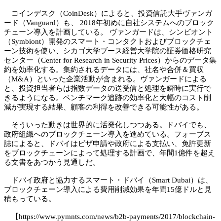
コインデスク（CoinDesk）によると、投資信託大手ヴァンガ
ード（Vanguard）も、 2018年初めに自社システムへのブロック
チェーン導入を計画している。 ヴァンガードは、シンビオント
（Symbiont）開発のスマート・コンタクトおよびブロックチェ
ーン技術を使い、シカゴ大学ブース経営大学院の証券価格研究
センター（Center for Research in Security Prices）からのデータ集
約を効率化する。集約されるデータには、社名や合併＆買収
（M&A）といった企業活動が含まれる。ヴァンガードによる
と、投資担当者らは指数データの送受信と処理を瞬時に実行で
きるようになる。ベンチマーク追跡の効率化と大幅のコスト削
減が実現する結果、顧客の利得を改善できる可能性がある。
そういった動きは世界的に活発化しつつある。ドバイでも、
政府組織へのブロックチェーン導入を進めている。フォーブス
誌によると、ドバイはビザ申請や政府による支払い、免許更新
をブロックチェーンによって処理する計画で、年間1億件を超え
る文書をあつかう見通しだ。
ドバイ政府と協力するスマート・ドバイ（Smart Dubai）は、
ブロックチェーン導入による費用削減効果を年間15億ドルと見
積もっている。
【https://www.pymnts.com/news/b2b-payments/2017/blockchain-