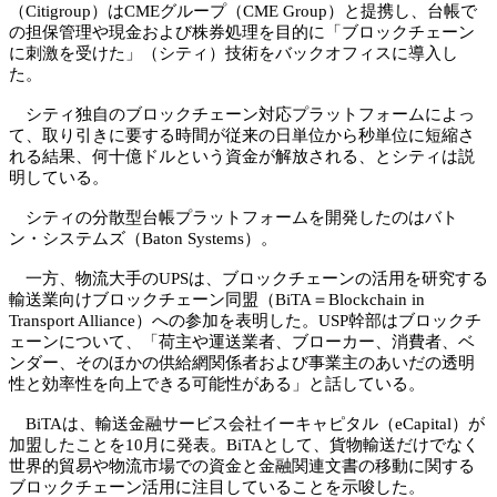
（Citigroup）はCMEグループ（CME Group）と提携し、台帳で
の担保管理や現金および株券処理を目的に「ブロックチェーン
に刺激を受けた」（シティ）技術をバックオフィスに導入し
た。
シティ独自のブロックチェーン対応プラットフォームによっ
て、取り引きに要する時間が従来の日単位から秒単位に短縮さ
れる結果、何十億ドルという資金が解放される、とシティは説
明している。
シティの分散型台帳プラットフォームを開発したのはバト
ン・システムズ（Baton Systems）。
一方、物流大手のUPSは、ブロックチェーンの活用を研究する
輸送業向けブロックチェーン同盟（BiTA＝Blockchain in
Transport Alliance）への参加を表明した。USP幹部はブロックチ
ェーンについて、「荷主や運送業者、ブローカー、消費者、ベ
ンダー、そのほかの供給網関係者および事業主のあいだの透明
性と効率性を向上できる可能性がある」と話している。
BiTAは、輸送金融サービス会社イーキャピタル（eCapital）が
加盟したことを10月に発表。BiTAとして、貨物輸送だけでなく
世界的貿易や物流市場での資金と金融関連文書の移動に関する
ブロックチェーン活用に注目していることを示唆した。