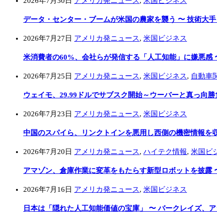
2026年7月30日
アメリカ発ニュース
,
米国ビジネス
データ・センター・ブームが米国の農家を襲う 〜 技術大
2026年7月27日
アメリカ発ニュース
,
米国ビジネス
米消費者の60%、会社らが発信する「人工知能」に嫌悪感 
2026年7月25日
アメリカ発ニュース
,
米国ビジネス
,
自動車
ウェイモ、29.99ドルでサブスク開始～ウーバーと真っ向勝
2026年7月23日
アメリカ発ニュース
,
米国ビジネス
中国のスパイら、リンクトインを悪用し西側の機密情報を収集
2026年7月20日
アメリカ発ニュース
,
ハイテク情報
,
米国ビ
アマゾン、倉庫作業に変革をもたらす新型ロボットを披露 
2026年7月16日
アメリカ発ニュース
,
米国ビジネス
日本は「隠れた人工知能価値の宝庫」 〜 バークレイズ、