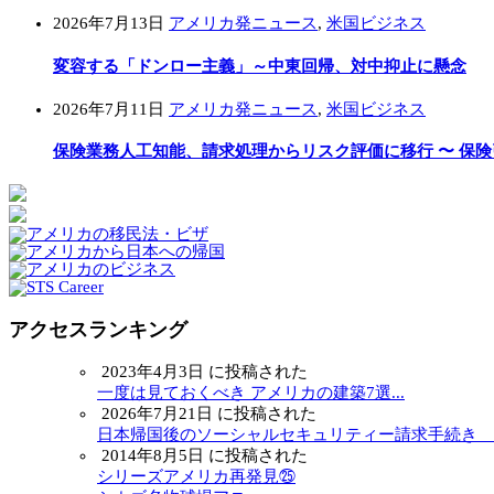
2026年7月13日
アメリカ発ニュース
,
米国ビジネス
変容する「ドンロー主義」～中東回帰、対中抑止に懸念
2026年7月11日
アメリカ発ニュース
,
米国ビジネス
保険業務人工知能、請求処理からリスク評価に移行 〜 保
アクセスランキング
2023年4月3日 に投稿された
一度は見ておくべき アメリカの建築7選...
2026年7月21日 に投稿された
日本帰国後のソーシャルセキュリティー請求手続き ～.
2014年8月5日 に投稿された
シリーズアメリカ再発見㉕