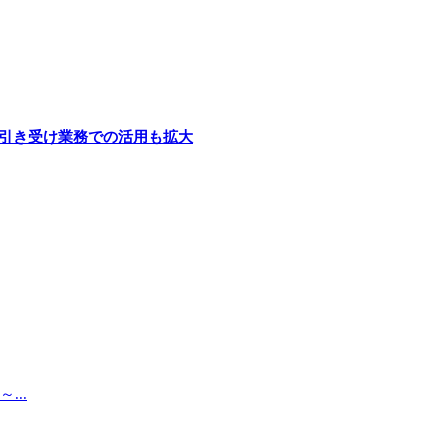
険引き受け業務での活用も拡大
..