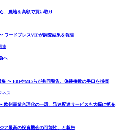
手ら、農地を高額で買い取り
〜 ワードプレスVIPが調査結果を報告
関連
負へ
 〜 FBIやMI5らが共同警告、偽装接近の手口を指摘
ジネス
〜 欧州事業合理化の一環、迅速配達サービスも大幅に拡充
アジア最高の投資機会の可能性、と報告