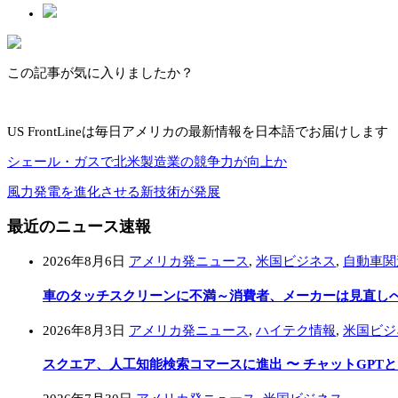
この記事が気に入りましたか？
US FrontLineは毎日アメリカの最新情報を日本語でお届けします
シェール・ガスで北米製造業の競争力が向上か
風力発電を進化させる新技術が発展
最近のニュース速報
2026年8月6日
アメリカ発ニュース
,
米国ビジネス
,
自動車関
車のタッチスクリーンに不満～消費者、メーカーは見直し
2026年8月3日
アメリカ発ニュース
,
ハイテク情報
,
米国ビジ
スクエア、人工知能検索コマースに進出 〜 チャットGPT