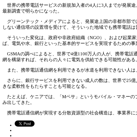
世界の携帯電話サービスの新規加入者の4人に3人までが発展途
最新調査で明らかになった。
グリーンテック・メディアによると、発展途上国の非都市部では
しない通信塔の設置増を受けて、そういった地域でも携帯電話は
そういった変化は、政府や非政府組織（NGO）、および起業家
ば、電気や水、銀行といった基本的サービスを実現するための事
GSMAの調べによると、世界で4億1100万人の人が、携帯電
網を構築すれば、それらの人々に電気を供給できる可能性がある
また、携帯電話通信網を利用できるが水道を利用できない人は、
さらに、銀行サービスを利用できない成人の数は、世界で25億
きな柔軟性をもたらすことも可能となる。
たとえば、ケニアでは、「Mペサ」というモバイル・マネーのプラ
み出してきた。
携帯電話通信網が実現する分散資源型の社会構造は、事業界に