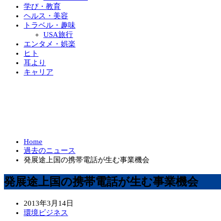
学び・教育
ヘルス・美容
トラベル・趣味
USA旅行
エンタメ・娯楽
ヒト
耳より
キャリア
Home
過去のニュース
発展途上国の携帯電話が生む事業機会
発展途上国の携帯電話が生む事業機会
2013年3月14日
環境ビジネス