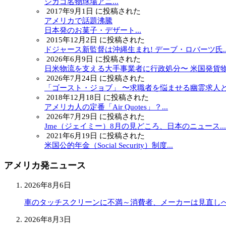
シカゴ名物球場アニ...
2017年9月1日 に投稿された
アメリカで話題沸騰
日本発のお菓子・デザート...
2015年12月2日 に投稿された
ドジャース新監督は沖縄生まれ! デーブ・ロバーツ氏..
2026年6月9日 に投稿された
日米物流を支える大手事業者に行政処分〜 米国発貨物.
2026年7月24日 に投稿された
「ゴースト・ジョブ」 〜求職者を悩ませる幽霊求人と.
2018年12月18日 に投稿された
アメリカ人の定番「Air Quotes」？...
2026年7月29日 に投稿された
Jme（ジェイミー）8月の見どころ、日本のニュース...
2021年6月19日 に投稿された
米国公的年金（Social Security）制度...
アメリカ発ニュース
2026年8月6日
車のタッチスクリーンに不満～消費者、メーカーは見直し
2026年8月3日