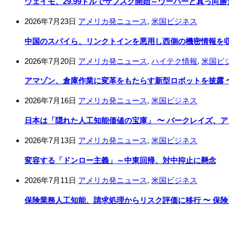
ウェイモ、29.99ドルでサブスク開始～ウーバーと真っ向勝
2026年7月23日
アメリカ発ニュース
,
米国ビジネス
中国のスパイら、リンクトインを悪用し西側の機密情報を収集
2026年7月20日
アメリカ発ニュース
,
ハイテク情報
,
米国ビ
アマゾン、倉庫作業に変革をもたらす新型ロボットを披露 
2026年7月16日
アメリカ発ニュース
,
米国ビジネス
日本は「隠れた人工知能価値の宝庫」 〜 バークレイズ、
2026年7月13日
アメリカ発ニュース
,
米国ビジネス
変容する「ドンロー主義」～中東回帰、対中抑止に懸念
2026年7月11日
アメリカ発ニュース
,
米国ビジネス
保険業務人工知能、請求処理からリスク評価に移行 〜 保