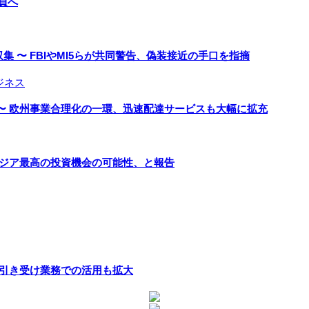
負へ
 〜 FBIやMI5らが共同警告、偽装接近の手口を指摘
ジネス
〜 欧州事業合理化の一環、迅速配達サービスも大幅に拡充
アジア最高の投資機会の可能性、と報告
険引き受け業務での活用も拡大