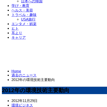
日本への帰国
学び・教育
ヘルス・美容
トラベル・趣味
USA旅行
エンタメ・娯楽
ヒト
耳より
キャリア
Home
過去のニュース
2012年の環境技術主要動向
2012年の環境技術主要動向
2012年11月29日
環境ビジネス