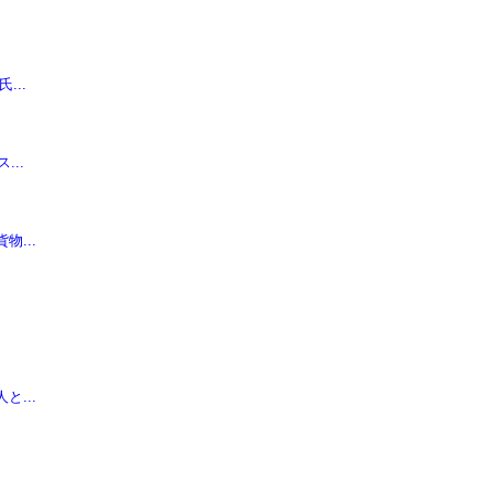
...
..
...
...