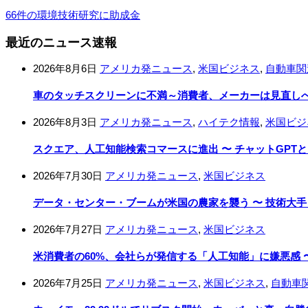
66件の環境技術研究に助成金
最近のニュース速報
2026年8月6日
アメリカ発ニュース
,
米国ビジネス
,
自動車関
車のタッチスクリーンに不満～消費者、メーカーは見直し
2026年8月3日
アメリカ発ニュース
,
ハイテク情報
,
米国ビジ
スクエア、人工知能検索コマースに進出 〜 チャットGPT
2026年7月30日
アメリカ発ニュース
,
米国ビジネス
データ・センター・ブームが米国の農家を襲う 〜 技術大
2026年7月27日
アメリカ発ニュース
,
米国ビジネス
米消費者の60%、会社らが発信する「人工知能」に嫌悪感 〜
2026年7月25日
アメリカ発ニュース
,
米国ビジネス
,
自動車