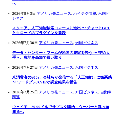
へ
2026年8月3日
アメリカ発ニュース
,
ハイテク情報
,
米国ビ
ジネス
スクエア、人工知能検索コマースに進出 〜 チャットGPT
とクロードのプラグインを発表
2026年7月30日
アメリカ発ニュース
,
米国ビジネス
データ・センター・ブームが米国の農家を襲う 〜 技術大
手ら、農地を高額で買い取り
2026年7月27日
アメリカ発ニュース
,
米国ビジネス
米消費者の60%、会社らが発信する「人工知能」に嫌悪感
〜 ワードプレスVIPが調査結果を報告
2026年7月25日
アメリカ発ニュース
,
米国ビジネス
,
自動車
関連
ウェイモ、29.99ドルでサブスク開始～ウーバーと真っ向
勝負へ