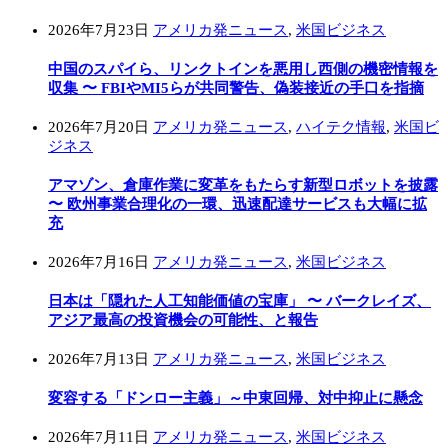
2026年7月23日
アメリカ発ニュース
,
米国ビジネス
中国のスパイら、リンクトインを悪用し西側の機密情報を
収集 〜 FBIやMI5らが共同警告、偽装接近の手口を指摘
2026年7月20日
アメリカ発ニュース
,
ハイテク情報
,
米国ビ
ジネス
アマゾン、倉庫作業に変革をもたらす新型ロボットを披露
〜 欧州事業合理化の一環、迅速配達サービスも大幅に拡
充
2026年7月16日
アメリカ発ニュース
,
米国ビジネス
日本は「隠れた人工知能価値の宝庫」 〜 バークレイズ、
アジア最高の投資機会の可能性、と報告
2026年7月13日
アメリカ発ニュース
,
米国ビジネス
変容する「ドンロー主義」～中東回帰、対中抑止に懸念
2026年7月11日
アメリカ発ニュース
,
米国ビジネス