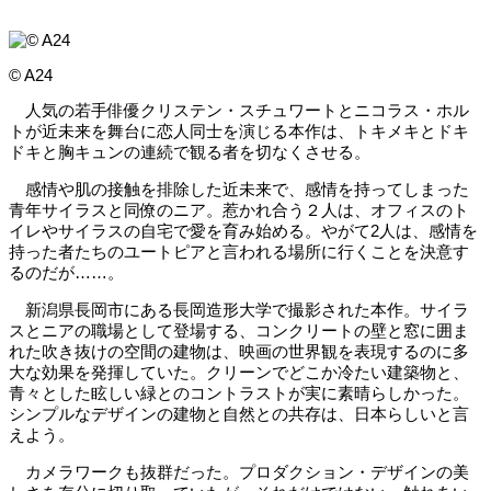
© A24
人気の若手俳優クリステン・スチュワートとニコラス・ホル
トが近未来を舞台に恋人同士を演じる本作は、トキメキとドキ
ドキと胸キュンの連続で観る者を切なくさせる。
感情や肌の接触を排除した近未来で、感情を持ってしまった
青年サイラスと同僚のニア。惹かれ合う２人は、オフィスのト
イレやサイラスの自宅で愛を育み始める。やがて2人は、感情を
持った者たちのユートピアと言われる場所に行くことを決意す
るのだが……。
新潟県長岡市にある長岡造形大学で撮影された本作。サイラ
スとニアの職場として登場する、コンクリートの壁と窓に囲ま
れた吹き抜けの空間の建物は、映画の世界観を表現するのに多
大な効果を発揮していた。クリーンでどこか冷たい建築物と、
青々とした眩しい緑とのコントラストが実に素晴らしかった。
シンプルなデザインの建物と自然との共存は、日本らしいと言
えよう。
カメラワークも抜群だった。プロダクション・デザインの美