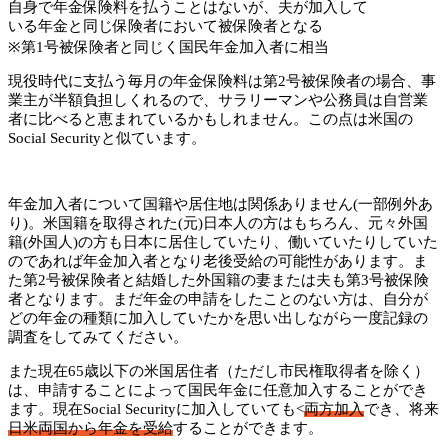
自身で年金保険料を払うことはないが、夫が加入して
いる年金と同じ保険者において被保険者となる
※第1号被保険者と同じく国民年金加入者に相当
現役時代に支払う毎月の年金保険料は第2号被保険者の場合、事
業主が半額負担しくれるので、サラリーマンや公務員は自営業
者に比べると恵まれているかもしれません。この点は米国の
Social Securityと似ています。
年金加入者について国籍や居住地は関係ありません(一部例外あ
り)。米国籍を取得された(元)日本人の方はもちろん、元々外国
籍(外国人)の方も日本に居住していたり、働いていたりしていた
のであれば年金加入者となり老後受給の可能性があります。ま
た第2号被保険者と結婚した外国籍の妻または夫も第3号被保険
者となります。まだ年金の申請をしたことのない方は、自分が
どの年金の種類に加入していたかを思い出しながら一度記録の
調査をしてみてください。
また現在65歳以下の米国居住者（ただし市民権取得者を除く）
は、申請することによって国民年金に任意加入することができ
ます。現在Social Securityに加入していても<
両方加入
でき、将来
日米両国から年金を受給
することができます。