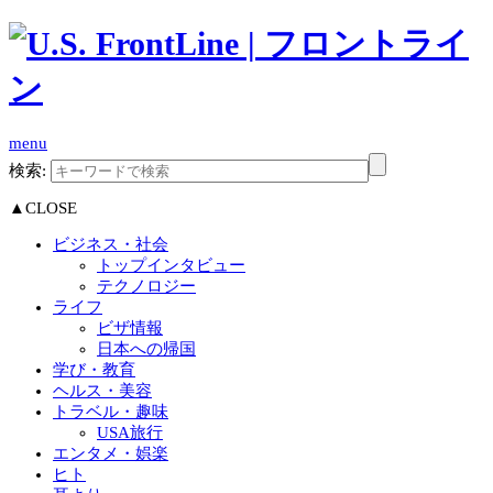
menu
検索:
▲CLOSE
ビジネス・社会
トップインタビュー
テクノロジー
ライフ
ビザ情報
日本への帰国
学び・教育
ヘルス・美容
トラベル・趣味
USA旅行
エンタメ・娯楽
ヒト