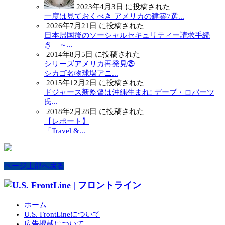
2023年4月3日 に投稿された
一度は見ておくべき アメリカの建築7選...
2026年7月21日 に投稿された
日本帰国後のソーシャルセキュリティー請求手続
き ～...
2014年8月5日 に投稿された
シリーズアメリカ再発見㉕
シカゴ名物球場アニ...
2015年12月2日 に投稿された
ドジャース新監督は沖縄生まれ! デーブ・ロバーツ
氏...
2018年2月28日 に投稿された
【レポート】
「Travel &...
ページ上部へ戻る
ホーム
U.S. FrontLineについて
広告掲載について