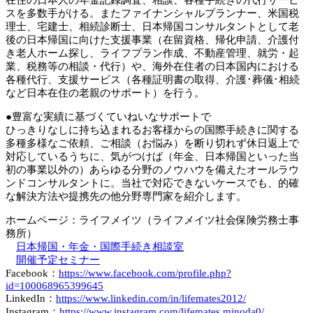
在住の日本人の年金記録調査、相談、各種手続きの代行サービ
スを多数手がける。またファイナンシャルプランナー、米国税
理士、宅建士、相続診断士、日本帰国コンサルタントとして老
後の日本帰国に向けた支援事業（在留資格、帰化申請、介護付
き老人ホーム探し、ライフプラン作成、不動産管理、就労・起
業、税務等の相談・代行）や、海外在住者の日本国内における
各種代行、支援サービス（各種証明書の取得、介護･葬儀･相続
など日本在住の老親のサポート）を行う。
●豊富な実績に基づくていねいなサポートで
ひっきりなしに持ち込まれるお客様からの国際手続きに関する
多種多様なご依頼、ご相談（お悩み）を断り切れず休日返上で
対応しているうちに、気がつけば（年金、日本帰国といった当
初の事業以外の）あらゆる分野のノウハウを備えたオールラウ
ンドコンサルタントに。当社で対応できないケースでも、的確
な解決方法や提携先の他分野専門家を紹介します。
ホームページ：ライフメイツ（ライフメイツ社会保険労務士事
務所）
日本帰国・年金・国際手続き相談室
開催予定セミナー
Facebook：
https://www.facebook.com/profile.php?
id=100068965399645
LinkedIn：
https://www.linkedin.com/in/lifemates2012/
Instagram：
https://www.instagram.com/lifemates.minoda0/