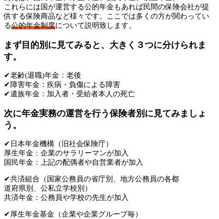
これらには国が運営する公的年金もあれば民間の保険会社が提
供する保険商品など様々です。ここでは多くの方が関わってい
る
公的年金制度
について説明致します。
まず目的別に見てみると、大きく３つに分けられま
す。
✔老齢(退職)年金：老後
✔障害年金：疾病・負傷による障害
✔遺族年金：加入者・受給者本人の死亡
次に年金実務の運営を行う保険者別に見てみましょ
う。
✔日本年金機構（旧社会保険庁）
厚生年金：企業のサラリーマンが加入
国民年金：上記の配偶者や自営業者が加入
✔共済組合（国家公務員の省庁別、地方公務員の各都
道府県別、公私立学校別）
共済年金：公務員や学校の先生が加入
✔厚生年金基金（企業や企業グループ毎）