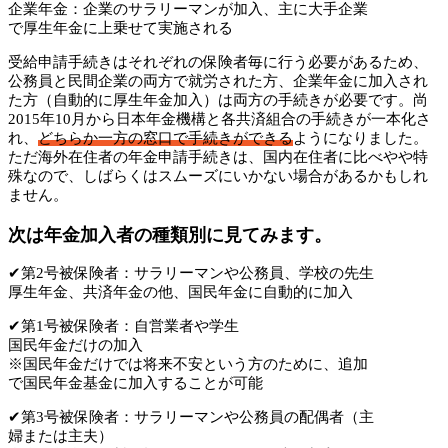
企業年金：企業のサラリーマンが加入、主に大手企業
で厚生年金に上乗せて実施される
受給申請手続きはそれぞれの保険者毎に行う必要があるため、
公務員と民間企業の両方で就労された方、企業年金に加入され
た方（自動的に厚生年金加入）は両方の手続きが必要です。尚
2015年10月から日本年金機構と各共済組合の手続きが一本化さ
れ、
どちらか一方の窓口で手続きができる
ようになりました。
ただ海外在住者の年金申請手続きは、国内在住者に比べやや特
殊なので、しばらくはスムーズにいかない場合があるかもしれ
ません。
次は年金加入者の種類別に見てみます。
✔第2号被保険者：サラリーマンや公務員、学校の先生
厚生年金、共済年金の他、国民年金に自動的に加入
✔第1号被保険者：自営業者や学生
国民年金だけの加入
※国民年金だけでは将来不安という方のために、追加
で国民年金基金に加入することが可能
✔第3号被保険者：サラリーマンや公務員の配偶者（主
婦または主夫）