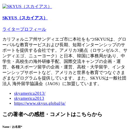
SKYUS（スカイアス）
ライタープロフィール
カリフォルニア州サンディエゴ市に本社をもつSKYUSは、グロ
ーバルな教育サービスおよび長期、短期インターンシップのサ
ポートを提供する会社です。アメリカ3拠点（ロサンゼルス、サ
ンディエゴ、ニューヨーク）と日本、韓国に事務局があり、中
学生・高校生の海外研修手配、国際交流キャンプの企画・運
営、各種スポーツ留学の企画・運営、高校・大学留学、インタ
ーンシップサポートなど、アメリカと世界を教育でつなぐさま
ざまなプログラムを提供しています。また、SKYUSは一般社団
法人 海外留学協議会（JAOS）に加盟しています。
skyamerica2013/
skyamerica2013
https://www.skyus.global/ja/
この著者への感想・コメントはこちらから
Name / お名前
*