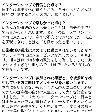
インターンシップで苦労した点は？
日本とは職場文化が違うところ。自分からどんどん積
極的に行動することが大切だと感じました。
インターンシップで楽しかった点は？
いろんな価値観の人と出会えたことは、自分の中でと
ても良かったと思います。また、今回一人でサンディ
エゴに来たことで、今まで不安でできなかった一人旅
を実現できたことはとても良かったと思います。
日常生活や週末はどのように過ごされていましたか？
サンディエゴにはショッピングが楽しめるモールもあ
り、週末は買い物や市内観光をして過ごしました。あ
まり大きすぎない町なので、1日でいろいろと楽しめ
て良かったです。
インターンシップに参加された感想と、今後参加を検
討している方に向けてメッセージをお願いします。
本当に短い期間ながらもたくさんの人に出会い、経験
できたのは今後の自分の人生にとって大きな財産とな
りました。アメリカでのインターンシップは、日本と
はまた違った空気が味わえます。一人でやるという経
験は必ず今後生きていくと思います。一度自分の知ら
ない世界に飛び込んでみてください。その先には必ず