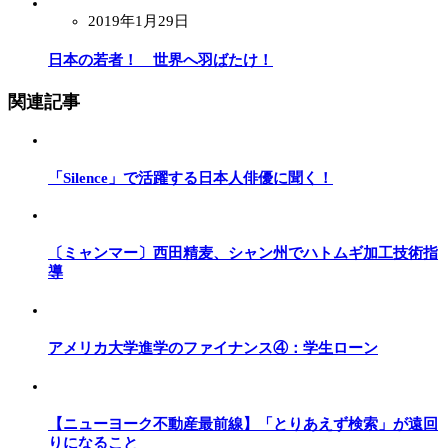
2019年1月29日
日本の若者！ 世界へ羽ばたけ！
関連記事
「Silence」で活躍する日本人俳優に聞く！
〔ミャンマー〕西田精麦、シャン州でハトムギ加工技術指
導
アメリカ大学進学のファイナンス④：学生ローン
【ニューヨーク不動産最前線】「とりあえず検索」が遠回
りになること