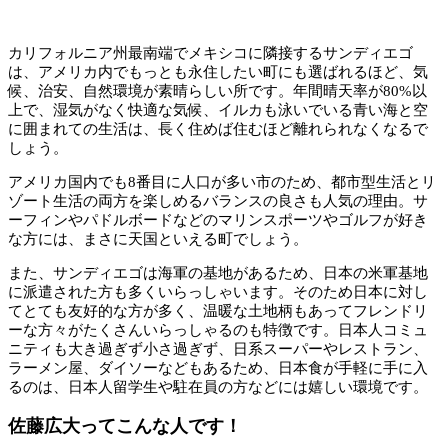
カリフォルニア州最南端でメキシコに隣接するサンディエゴ
は、アメリカ内でもっとも永住したい町にも選ばれるほど、気
候、治安、自然環境が素晴らしい所です。年間晴天率が80%以
上で、湿気がなく快適な気候、イルカも泳いでいる青い海と空
に囲まれての生活は、長く住めば住むほど離れられなくなるで
しょう。
アメリカ国内でも8番目に人口が多い市のため、都市型生活とリ
ゾート生活の両方を楽しめるバランスの良さも人気の理由。サ
ーフィンやパドルボードなどのマリンスポーツやゴルフが好き
な方には、まさに天国といえる町でしょう。
また、サンディエゴは海軍の基地があるため、日本の米軍基地
に派遣された方も多くいらっしゃいます。そのため日本に対し
てとても友好的な方が多く、温暖な土地柄もあってフレンドリ
ーな方々がたくさんいらっしゃるのも特徴です。日本人コミュ
ニティも大き過ぎず小さ過ぎず、日系スーパーやレストラン、
ラーメン屋、ダイソーなどもあるため、日本食が手軽に手に入
るのは、日本人留学生や駐在員の方などには嬉しい環境です。
佐藤広大ってこんな人です！