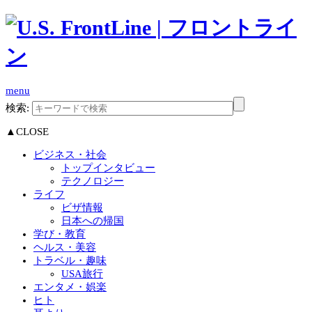
menu
検索:
▲CLOSE
ビジネス・社会
トップインタビュー
テクノロジー
ライフ
ビザ情報
日本への帰国
学び・教育
ヘルス・美容
トラベル・趣味
USA旅行
エンタメ・娯楽
ヒト