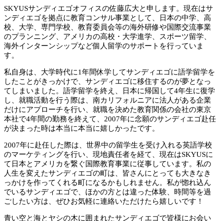
SKYUSサンディエゴオフィスの佐藤広大と申します。現在はサ
ンディエゴを拠点に教育コンサル事業として、日本の中学、高
校、大学、専門学校、教育委員会等の海外研修や国際交流事業
のプランニング、アメリカの高校・大学進学、スポーツ留学、
海外インターンシップなど個人留学のサポートを行っていま
す。
私自身は、大学時代に1年間休学してサンディエゴに語学留学を
したことがきっかけで、サンディエゴに移住するのが夢となっ
てしまいました。語学留学を終え、日本に帰国して4年生に復学
し、就職活動を行う際は、南カリフォルニアに法人がある企業
だけにアプローチを行い、就職を決めた教育関係の会社の東京
本社で4年間の勤務を終えて、2007年に念願のサンディエゴ赴任
が決まった時は本当に本当に嬉しかったです。
2007年に赴任した際は、世界中の留学生を受け入れる英語学校
のマーケティングを行い、現地責任者を経て、現在はSKYUSに
て日本とアメリカを繋ぐ国際教育事業に従事しています。私の
人生を変えたサンディエゴの町は、皆さんにとっても大きなき
っかけを作ってくれる町になるかもしれません。私が惚れ込ん
でいるサンディエゴで、ほかの方とは違った体験、時間等を過
ごしたい方は、ぜひお気軽に連絡いただけたら嬉しいです！
青い空と海とヤシの木に囲まれたサンディエゴで皆様にお会い