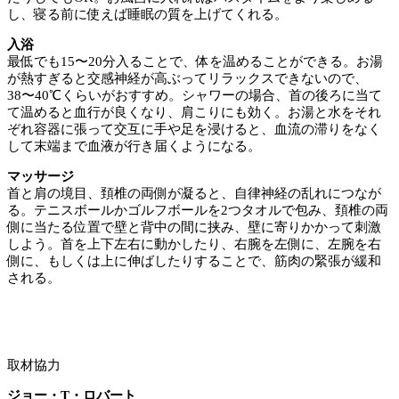
し、寝る前に使えば睡眠の質を上げてくれる。
入浴
最低でも15〜20分入ることで、体を温めることができる。お湯
が熱すぎると交感神経が高ぶってリラックスできないので、
38〜40℃くらいがおすすめ。シャワーの場合、首の後ろに当て
て温めると血行が良くなり、肩こりにも効く。お湯と水をそれ
ぞれ容器に張って交互に手や足を浸けると、血流の滞りをなく
して末端まで血液が行き届くようになる。
マッサージ
首と肩の境目、頚椎の両側が凝ると、自律神経の乱れにつなが
る。テニスボールかゴルフボールを2つタオルで包み、頚椎の両
側に当たる位置で壁と背中の間に挟み、壁に寄りかかって刺激
しよう。首を上下左右に動かしたり、右腕を左側に、左腕を右
側に、もしくは上に伸ばしたりすることで、筋肉の緊張が緩和
される。
取材協力
ジョー・T・ロバート