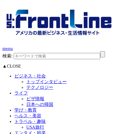
menu
検索:
▲CLOSE
ビジネス・社会
トップインタビュー
テクノロジー
ライフ
ビザ情報
日本への帰国
学び・教育
ヘルス・美容
トラベル・趣味
USA旅行
エンタメ・娯楽