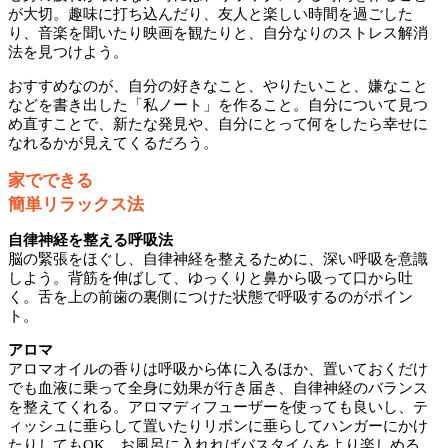
が大切。趣味に打ち込んだり、友人と楽しい時間を過ごした
り、音楽を聞いたり映画を観たりと、自分なりのストレス解消
法を見つけよう。
おすすめなのが、自分の好きなこと、やりたいこと、嫌なこと
などを書き出した「私ノート」を作ること。自分について見つ
め直すことで、新たな発見や、自分にとって何をしたら幸せに
なれるかが見えてくるだろう。
家でできる
簡単リラックス法
自律神経を整える呼吸法
脳の緊張をほぐし、自律神経を整えるために、深い呼吸を意識
しよう。背筋を伸ばして、ゆっくりと鼻から吸って口から吐
く。舌を上の前歯の裏側につけた状態で呼吸するのがポイン
ト。
アロマ
アロマオイルの香りは呼吸から体に入るほか、置いておくだけ
でも血液に乗って全身に効果が行き届き、自律神経のバランス
を整えてくれる。アロマディフューザーを使っても良いし、テ
ィッシュに垂らして置いたりリボンに垂らしてハンガーにかけ
たりしてもOK。お風呂に入れればバスタイムをより楽しめる