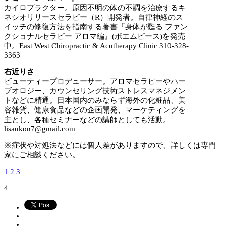
カイロプラクター。原因不明の体の不調を治療するキ
ネシオリリースセラピー（R）開発者。自律神経のス
イッチの修復方法を指南する著書『身体が甦る ファン
クショナルセラピー アロマ編』(ポエムピース)を発売
中。East West Chiropractic & Acutherapy Clinic 310-328-
3363
右近りさ
ビューティープロデューサー。アロマセラピーやハー
ブオロジー、カウンセリング技術ストレスマネジメン
トなどに精通。日本国内のみならず海外の化粧品、美
容雑貨、健康食品などの企画開発、マーケティングを
主とし、各種セミナーなどの講師としても活動。
lisaukon7@gmail.com
※症状や対処法などには個人差がありますので、詳しくは専門
家にご相談ください。
1
2
3
4