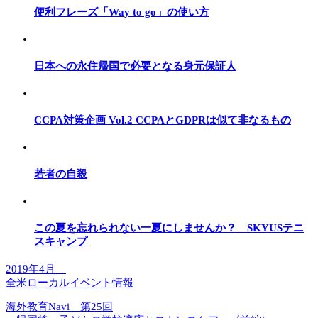
便利フレーズ「Way to go」の使い方
日本への永住帰国で必要となる身元保証人
CCPA対策企画 Vol.2 CCPAとGDPRは似て非なるもの
若者の自殺
この夏を忘れられない一夏にしませんか？ SKYUSテニ
スキャンプ
2019年4月
全米ローカルイベント情報
海外教育Navi 第25回