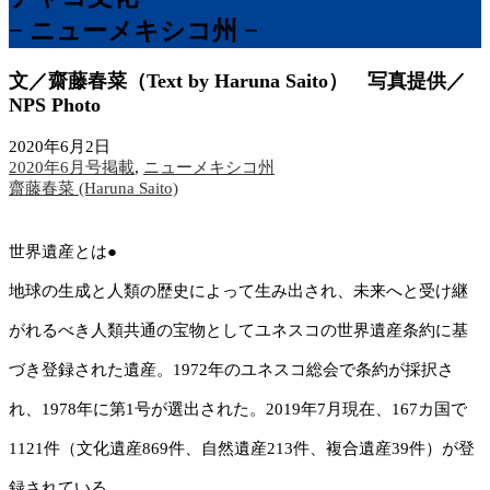
− ニューメキシコ州 −
文／齋藤春菜（Text by Haruna Saito） 写真提供／
NPS Photo
2020年6月2日
2020年6月号掲載
,
ニューメキシコ州
齋藤春菜 (Haruna Saito)
世界遺産とは●
地球の生成と人類の歴史によって生み出され、未来へと受け継
がれるべき人類共通の宝物としてユネスコの世界遺産条約に基
づき登録された遺産。1972年のユネスコ総会で条約が採択さ
れ、1978年に第1号が選出された。2019年7月現在、167カ国で
1121件（文化遺産869件、自然遺産213件、複合遺産39件）が登
録されている。