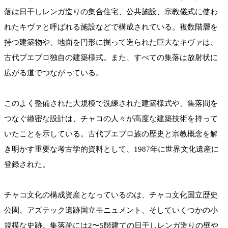
落は日干しレンガ造りの集合住宅、公共施設、宗教儀式に使わ
れたキヴァと呼ばれる施設などで構成されている。複数階層を
持つ建築物や、地面を円形に掘って造られた巨大なキヴァは、
古代プエブロ独自の建築様式。また、すべての集落は放射状に
広がる道でつながっている。
このよく整備された大規模で洗練された建築様式や、集落間を
つなぐ緻密な設計は、チャコの人々が高度な建築技術を持って
いたことを示している。古代プエブロ族の歴史と宗教概念を解
き明かす重要な考古学的資料として、1987年に世界文化遺産に
登録された。
チャコ文化の構成資産となっているのは、チャコ文化国立歴史
公園、アズテック遺跡国立モニュメント、そしていくつかの小
規模な史跡。集落跡には2〜5階建ての日干しレンガ造りの壁や