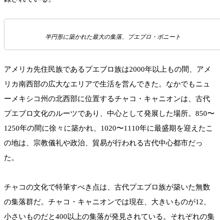
半円形に築かれた最大の集落、プエブロ・ボニート
アメリカ先住民族であるプエブロ族は2000年以上もの間、アメ
リカ南西部の広大なエリアで生活を営んできた。なかでもニュ
ーメキシコ州の北西部に位置するチャコ・キャニオンは、古代
プエブロ文化のルーツであり、中心として発展した場所。850〜
1250年の間に徐々に築かれ、1020〜1110年に最盛期を迎えたこ
の地は、宗教儀礼や政治、貿易が行われる古代中心都市だっ
た。
チャコの文化で特筆すべき点は、古代プエブロ族が築いた無数
の集落群だ。チャコ・キャニオンでは現在、大きいものが12、
小さいものだと400以上の集落が発見されている。それぞれの集