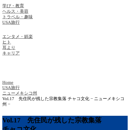
学び・教育
ヘルス・美容
トラベル・趣味
USA旅行
エンタメ・娯楽
ヒト
耳より
キャリア
Home
USA旅行
ニューメキシコ州
Vol.17 先住民が残した宗教集落 チャコ文化 − ニューメキシコ
州 −
Vol.17 先住民が残した宗教集落
チャコ文化