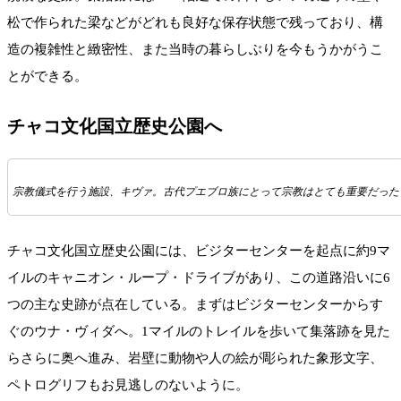
松で作られた梁などがどれも良好な保存状態で残っており、構
造の複雑性と緻密性、また当時の暮らしぶりを今もうかがうこ
とができる。
チャコ文化国立歴史公園へ
宗教儀式を行う施設、キヴァ。古代プエブロ族にとって宗教はとても重要だった
チャコ文化国立歴史公園には、ビジターセンターを起点に約9マ
イルのキャニオン・ループ・ドライブがあり、この道路沿いに6
つの主な史跡が点在している。まずはビジターセンターからす
ぐのウナ・ヴィダへ。1マイルのトレイルを歩いて集落跡を見た
らさらに奥へ進み、岩壁に動物や人の絵が彫られた象形文字、
ペトログリフもお見逃しのないように。