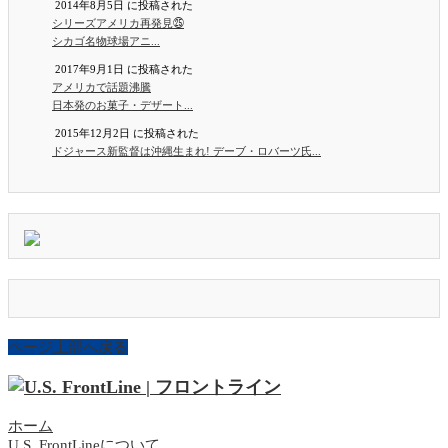
2014年8月5日 に投稿された
シリーズアメリカ再発見㉕
シカゴ名物球場アニ...
2017年9月1日 に投稿された
アメリカで話題沸騰
日本発のお菓子・デザート...
2015年12月2日 に投稿された
ドジャース新監督は沖縄生まれ! デーブ・ロバーツ氏...
ページ上部へ戻る
ホーム
U.S. FrontLineについて