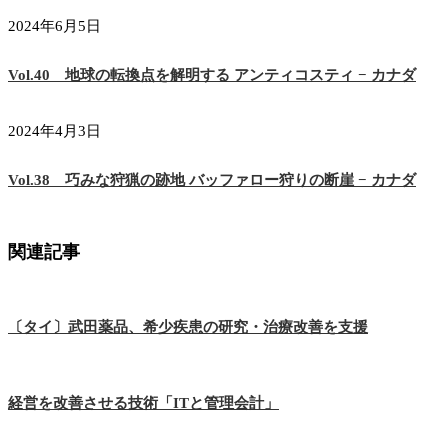
2024年6月5日
Vol.40 地球の転換点を解明する アンティコスティ − カナダ
2024年4月3日
Vol.38 巧みな狩猟の跡地 バッファロー狩りの断崖 − カナダ
関連記事
〔タイ〕武田薬品、希少疾患の研究・治療改善を支援
経営を改善させる技術「ITと管理会計」