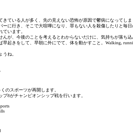
てきている人が多く、先の見えない恐怖が原因で鬱病になってしま
パーに行き、そこで大喧嘩になり、罪もない人を殺傷したりと毎日
れています。
せんが、今後のことを考えるとわからないだけに、気持ちが落ち込
をして、早朝に外にでて、体を動かすこと。Walking, runnin
ょうね。
た。
多くのスポーツが再開します。
ップ8がチャンピオンシップ戦を行います。
ports
lls
d