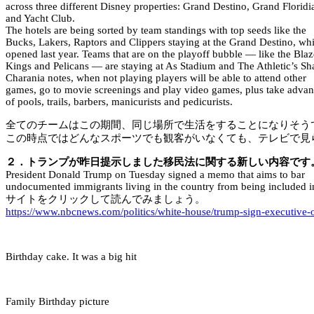
across three different Disney properties: Grand Destino, Grand Floridi
and Yacht Club.
The hotels are being sorted by team standings with top seeds like the
Bucks, Lakers, Raptors and Clippers staying at the Grand Destino, wh
opened last year. Teams that are on the playoff bubble — like the Blaz
Kings and Pelicans — are staying at As Stadium and The Athletic’s S
Charania notes, when not playing players will be able to attend other
games, go to movie screenings and play video games, plus take advan
of pools, trails, barbers, manicurists and pedicurists.
全てのチームはこの期間、同じ場所で生活をすることになりそう
この時点ではどんなスポーツでも観客がいなくても、テレビで見
２．トランプが昨日提示しました移民法に関する新しい内容です
President Donald Trump on Tuesday signed a memo that aims to bar
undocumented immigrants living in the country from being included i
サイトをクリックして読んでみましょう。
https://www.nbcnews.com/politics/white-house/trump-sign-executiv
Birthday cake. It was a big hit
Family Birthday picture