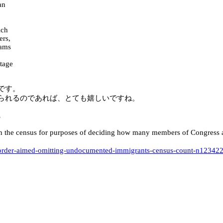
an
ich
ers,
hams
tage
です。
られるのであれば、とても嬉しいですね。
。
n the census for purposes of deciding how many members of Congress ar
e-order-aimed-omitting-undocumented-immigrants-census-count-n12342