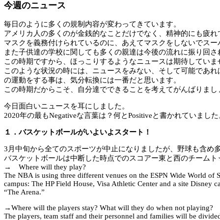
今週のニュース
毎日のように多くの規制内容が変わってきています。
アメリカ人の多くのが金銭的なことだけでなく、精神的にも疲れ
マスクを義務付けられているのに、あえてマスクをしないでスー
また子供達の学校に関しても多くの親達は今後の流れに振り回さ
この時期ですから、ほっこりするようなニュースは期待していま
このような状況の時には、ニュースをみない、そして可能であれば早起き
の運動をする事は、気分転換には一番だと思います。
この時期だからこそ、自分達でできることを考えてがんばりまし
今日面白いニュースを耳にしました。
2020年の最もNegativeな言葉は？何とPositiveと書かれていまし
１．バスケットボールがいよいよスタート！
3月中旬から全てのスポーツが中止になりましたが、野球も含め
バスケットボールは中断した時点でのスコアー東と西のチームト
→ Where will they play?
The NBA is using three different venues on the ESPN Wide World of S
campus: The HP Field House, Visa Athletic Center and a site Disney ca
“The Arena.”
→Where will the players stay? What will they do when not playing?
The players, team staff and their personnel and families will be divide