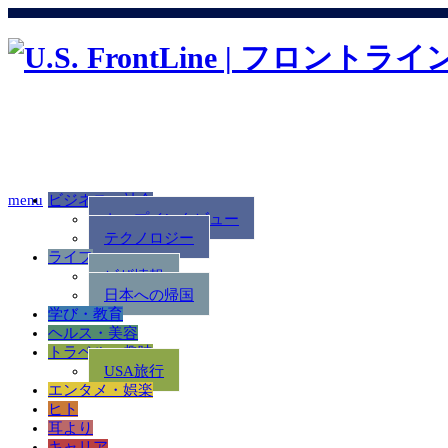
ビジネス・社会
menu
トップインタビュー
テクノロジー
ライフ
ビザ情報
日本への帰国
学び・教育
ヘルス・美容
トラベル・趣味
USA旅行
エンタメ・娯楽
ヒト
耳より
キャリア