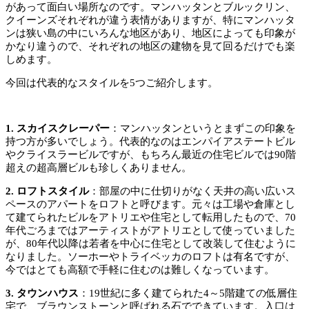
があって面白い場所なのです。マンハッタンとブルックリン、
クイーンズそれぞれが違う表情がありますが、特にマンハッタ
ンは狭い島の中にいろんな地区があり、地区によっても印象が
かなり違うので、それぞれの地区の建物を見て回るだけでも楽
しめます。
今回は代表的なスタイルを5つご紹介します。
1. スカイスクレーパー
：マンハッタンというとまずこの印象を
持つ方が多いでしょう。代表的なのはエンパイアステートビル
やクライスラービルですが、もちろん最近の住宅ビルでは90階
超えの超高層ビルも珍しくありません。
2. ロフトスタイル
：部屋の中に仕切りがなく天井の高い広いス
ペースのアパートをロフトと呼びます。元々は工場や倉庫とし
て建てられたビルをアトリエや住宅として転用したもので、70
年代ごろまではアーティストがアトリエとして使っていました
が、80年代以降は若者を中心に住宅として改装して住むように
なりました。ソーホーやトライベッカのロフトは有名ですが、
今ではとても高額で手軽に住むのは難しくなっています。
3. タウンハウス
：19世紀に多く建てられた4～5階建ての低層住
宅で、ブラウンストーンと呼ばれる石でできています。入口は