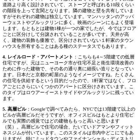
道路より高く設計されていて、ストープと呼ばれる10段くらい
の階段を上って玄関となります。隣の建物と壁を共有していま
すがそれぞれの建物は独立しています。マンハッタンのアッパ
ーウェストやブルックリンに多く、映画のシーンにもよく登場
します。もともとは建物1棟が一つの家でしたが、今ではフロア
ごとに区分けして分譲されていることが多いです。天井が高
く、建物の装飾も優雅で、区分けされていない１軒家のタウン
ハウスを所有することはある種のステータスでもあります。
4. レイルロード・アパートメント
：こちらも4～5階建ての低層
住宅ですが、元はニューヨーク市が住宅不足と衛生環境改善の
ために作った建物で、その名の通り奥に細長い造りとなってい
ます。日本だと京都の町屋のようなイメージですね。たくさん
の住宅を供給するという目的だったので、1軒家ではなく、フロ
アごとにさらにいくつかのアパートに区分けされています。こ
のタイプはロウアーイーストサイドやブルックリンに残ってい
ます。
5. 高層ビル
：Googleで調べてみたら、NYCでは13階建て以上の
ビルが高層ビルだそうですが、オフィスビルはもとより住宅ビ
ルでも実際の感覚ではどの建物ももっと高いと思います
（笑）。高層ビルで住宅の場合、たいていドアマンやフィット
ネスジムが付いています。このスタイルは市内中どこにでもあ
りますが、特にミッドタウンやファイナンシャル・ディストリ