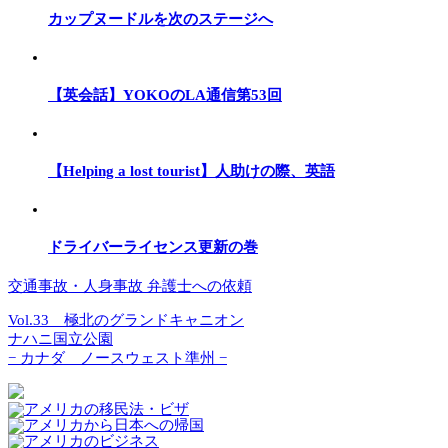
カップヌードルを次のステージへ
【英会話】YOKOのLA通信第53回
【Helping a lost tourist】人助けの際、英語
ドライバーライセンス更新の巻
交通事故・人身事故 弁護士への依頼
Vol.33 極北のグランドキャニオン
ナハニ国立公園
− カナダ ノースウェスト準州 −