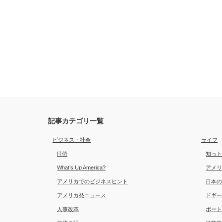
記事カテゴリ一覧
ビジネス・社会
ライフ
IT侍
知っト
What’s Up America?
アメリ
アメリカでのビジネスヒント
日本の
アメリカ発ニュース
ドギー
人事改革
ポート