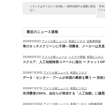
トラックはデトロイト3の救い～都市封鎖中も需要に変化
手本
なし
ソリュ
最近のニュース速報
2026年8月6日
アメリカ発ニュース
,
米国ビジネス
,
自動車関連
車のタッチスクリーンに不満～消費者、メーカーは見直
2026年8月3日
アメリカ発ニュース
,
ハイテク情報
,
米国ビジネス
スクエア、人工知能検索コマースに進出 〜 チャットG
2026年7月30日
アメリカ発ニュース
,
米国ビジネス
データ・センター・ブームが米国の農家を襲う 〜 技術
2026年7月27日
アメリカ発ニュース
,
米国ビジネス
米消費者の60%、会社らが発信する「人工知能」に嫌悪感
2026年7月25日
アメリカ発ニュース
,
米国ビジネス
,
自動車関連