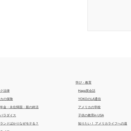
学び・教育
ク法律
Hapa英会話
カの保険
YOKOのLA通信
年金・永住帰国・親の終活
アメリカの学校
パラダイス
子供の教育in USA
ランドばかりなぜモテる？
知りたい！ アメリカライフへの道