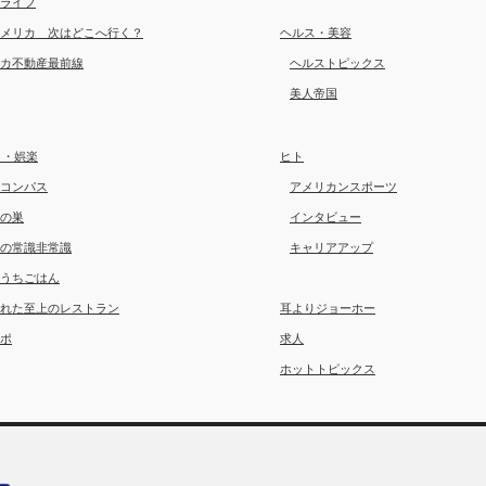
ライフ
メリカ 次はどこへ行く？
ヘルス・美容
カ不動産最前線
ヘルストピックス
美人帝国
メ・娯楽
ヒト
コンパス
アメリカンスポーツ
の巣
インタビュー
の常識非常識
キャリアアップ
うちごはん
れた至上のレストラン
耳よりジョーホー
ポ
求人
ホットトピックス