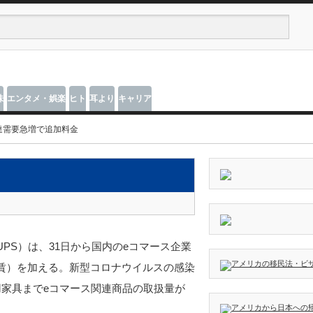
味
エンタメ・娯楽
ヒト
耳より
キャリア
達需要急増で追加料金
PS）は、31日から国内のeコマース企業
賃）を加える。新型コロナウイルスの感染
用家具までeコマース関連商品の取扱量が