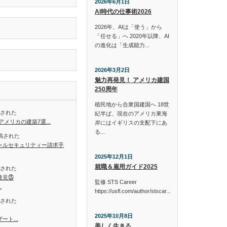
2026年6月1日
AI時代の仕事術2026
2026年、AIは「使う」から
「任せる」へ 2020年以降、AI
の進化は「生成能力...
2026年3月2日
魅力再発見！ アメリカ建国
250周年
植民地から合衆国建国へ 18世
稿された
紀半ば、現在のアメリカ東海
メリカの建築7選...
岸にはイギリスの支配下にあ
る...
投稿された
ャルセキュリティー請求手
2025年12月1日
就職＆雇用ガイド2025
稿された
発見㉕
監修 STS Career
.
https://usfl.com/author/stscar...
稿された
2025年10月8日
ト...
美しく生きる