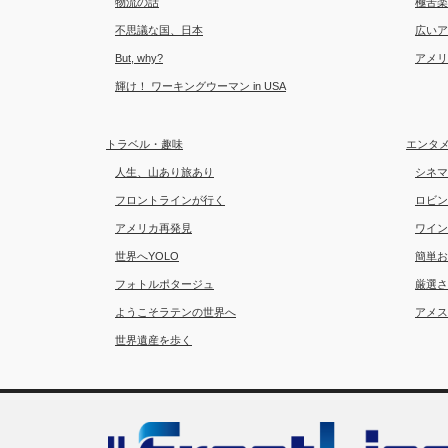
物流の話
極苦楽
不思議な国、日本
広いア
But, why?
アメリ
輝け！ ワーキングウーマン in USA
トラベル・趣味
エンタ
人生、山あり旅あり
シネマ
フロントラインが行く
ロビン
アメリカ再発見
ワイン
世界へYOLO
簡単お
フォトルポタージュ
厳選さ
ようこそラテンの世界へ
アメス
世界遺産を歩く