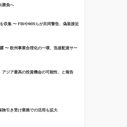
向勝負へ
集 〜 FBIやMI5らが共同警告、偽装接近
ス
露 〜 欧州事業合理化の一環、迅速配達サー
ズ、アジア最高の投資機会の可能性、と報告
 保険引き受け業務での活用も拡大