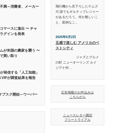
飛行機から見下ろしたテムズ
不満～消費者、メーカー
川 誰でもギルティプレジャー
があるだろう。何か難しいこ
と、面倒なこ...
コマースに進出 〜 チャ
プラグインを発表
2025年6月2日
五感で楽しむ アメリカのベ
ストシティ
ムが米国の農家を襲う 〜
で買い取り
ジャズとグルメ
の町 ニューオーリンズ ルイ
ジアナ州 ...
らが発信する「人工知能」
スVIPが調査結果を報告
広告掲載のお申込みは
でサブスク開始～ウーバー
こちらから
ニュースレター購読
フリートライアル