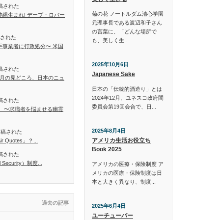
投稿された
菊の花 ノートルダム清心学園
縄生まれ! デーブ・ロバー
元理事長である渡辺和子さん
の言葉に、「どんな場所で
稿された
も、美しく生...
手事業者に行政処分〜 米国
2025年10月6日
投稿された
Japanese Sake
8月の見どころ、日本のニュ
日本の「伝統的酒造り」とは
2024年12月、ユネスコ政府間
投稿された
委員会第19回会合で、日...
」 〜求職者を悩ませる幽霊
2025年8月4日
に投稿された
アメリカ生活お役立ち
Quotes」？...
Book 2025
投稿された
ecurity）制度...
アメリカの医療・保険制度 ア
メリカの医療・保険制度は日
本と大きく異なり、制度...
過去の記事
2025年6月4日
ユーチューバー