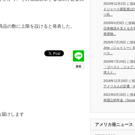
2015年12月2日 に
ドジャース新監督は沖
ツ氏...
2026年6月9日 に投
商品の数に上限を設けると発表した。
日米物流を支える大
発貨物...
2026年7月29日 に
Jme（ジェイミー）
ース...
2026年7月24日 に
「ゴースト・ジョブ
求人と...
2018年12月18日 
アメリカ人の定番「Air 
2021年6月19日 に
米国公的年金（Social S
でお届けします
アメリカ発ニュース