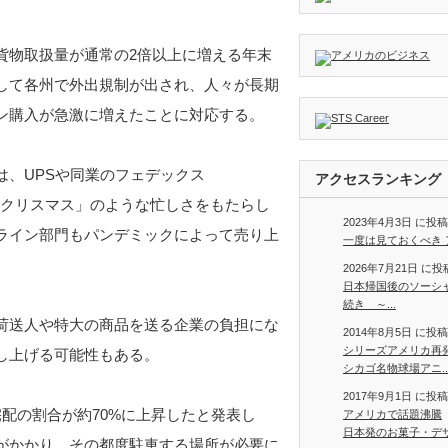
貨物取扱量が通常の2倍以上に増える年末
して各州で外出規制が出され、人々が長期
ン購入が急激に増えたことに対応する。
は、UPSや同業のフェデックス
アクセスランキング
2のクリスマス」のような忙しさをもたらし
2023年4月3日 に投
ライン部門もパンデミックによって売り上
一度は見ておくべき ア
2026年7月21日 に
日本帰国後のソーシ
続き ～...
荷送人や特大の商品を送る企業の負担にな
2014年8月5日 に投
シリーズアメリカ再
し上げる可能性もある。
シカゴ名物球場アニ..
2017年9月1日 に投
宅配の割合が約70%に上昇したと発表し
アメリカで話題沸騰
日本発のお菓子・デザー
がかかり、その都度駐車する場所が必要に