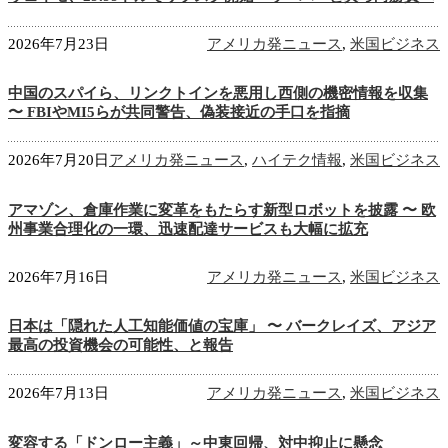
2026年7月23日
アメリカ発ニュース
,
米国ビジネス
中国のスパイら、リンクトインを悪用し西側の機密情報を収集
〜 FBIやMI5らが共同警告、偽装接近の手口を指摘
2026年7月20日
アメリカ発ニュース
,
ハイテク情報
,
米国ビジネス
アマゾン、倉庫作業に変革をもたらす新型ロボットを披露 〜 欧
州事業合理化の一環、迅速配達サービスも大幅に拡充
2026年7月16日
アメリカ発ニュース
,
米国ビジネス
日本は「隠れた人工知能価値の宝庫」 〜 バークレイズ、アジア
最高の投資機会の可能性、と報告
2026年7月13日
アメリカ発ニュース
,
米国ビジネス
変容する「ドンロー主義」～中東回帰、対中抑止に懸念