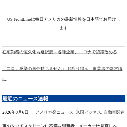
US FrontLineは毎日アメリカの最新情報を日本語でお届けし
ます
在宅勤務の恒久化も選択肢～各種企業、コロナで認識改める
「コロナ感染の責任持ちません」 お断り掲示、事業者の新常識
に
最近のニュース速報
2026年8月6日
アメリカ発ニュース
,
米国ビジネス
,
自動車関連
車のタッチスクリーンに不満～消費者、メーカーは見直しへ