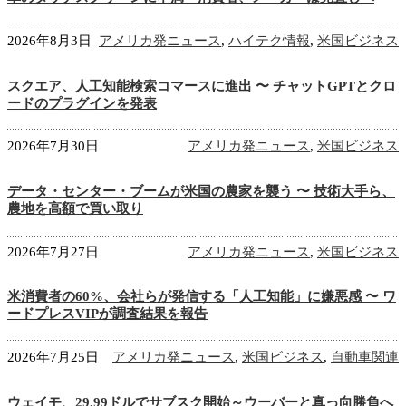
2026年8月3日
アメリカ発ニュース
,
ハイテク情報
,
米国ビジネス
スクエア、人工知能検索コマースに進出 〜 チャットGPTとクロ
ードのプラグインを発表
2026年7月30日
アメリカ発ニュース
,
米国ビジネス
データ・センター・ブームが米国の農家を襲う 〜 技術大手ら、
農地を高額で買い取り
2026年7月27日
アメリカ発ニュース
,
米国ビジネス
米消費者の60%、会社らが発信する「人工知能」に嫌悪感 〜 ワ
ードプレスVIPが調査結果を報告
2026年7月25日
アメリカ発ニュース
,
米国ビジネス
,
自動車関連
ウェイモ、29.99ドルでサブスク開始～ウーバーと真っ向勝負へ