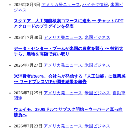
2026年8月3日
アメリカ発ニュース
,
ハイテク情報
,
米国ビ
ジネス
スクエア、人工知能検索コマースに進出 〜 チャットGPT
とクロードのプラグインを発表
2026年7月30日
アメリカ発ニュース
,
米国ビジネス
データ・センター・ブームが米国の農家を襲う 〜 技術大
手ら、農地を高額で買い取り
2026年7月27日
アメリカ発ニュース
,
米国ビジネス
米消費者の60%、会社らが発信する「人工知能」に嫌悪感
〜 ワードプレスVIPが調査結果を報告
2026年7月25日
アメリカ発ニュース
,
米国ビジネス
,
自動車
関連
ウェイモ、29.99ドルでサブスク開始～ウーバーと真っ向
勝負へ
2026年7月23日
アメリカ発ニュース
,
米国ビジネス