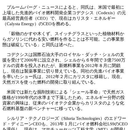
ブルームバーグ・ニュースによると、同氏は、米国で最初に
上場した先進的バイオ燃料開発企業コデクシス（Codexis）の元
最高経営責任者（CEO）で、現在はカリスタ・エネルギー
（Calysta Energy）のCEOを務める。
「穀物のかすや木くず、スイッチグラスといった植物材料か
らガソリンに代わる安い燃料を作ることは不可能。この事業形
態は破綻している」と同氏は述べた。
コデクシスは国際石油大手のロイヤル・ダッチ・シェルの支
援を受けて2006年に設立され、シェルから６年間で３億7500万
ドルの資本を投入されたが、新燃料事業を2012年８月に閉鎖
し、現在は製薬事業に切り替えている。同社の先進バイオ事業
を率いたショー氏は、2012年２月にカリスタに移籍し、現在、
天然ガスを使った燃料の開発に取り組んでいる。
米国では新たな掘削技術による「シェール革命」で天然ガス
価格が1990年代の水準まで下落したため、エネルギー分野の投
資家の興味は、従来のバイオテク企業からカリスタのような化
石燃料基盤の新ベンチャーに移っている。
シルリア・テクノロジーズ（Siluria Technologies）のエドワー
ド・ディニーンCEOも、2013年１月にバイオ燃料会社LS9のCEO
を退任し、現在は、マサチューセッツ工科大学（MIT）が開発し