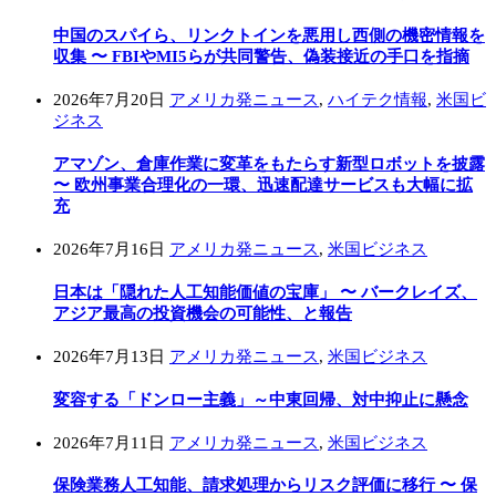
中国のスパイら、リンクトインを悪用し西側の機密情報を
収集 〜 FBIやMI5らが共同警告、偽装接近の手口を指摘
2026年7月20日
アメリカ発ニュース
,
ハイテク情報
,
米国ビ
ジネス
アマゾン、倉庫作業に変革をもたらす新型ロボットを披露
〜 欧州事業合理化の一環、迅速配達サービスも大幅に拡
充
2026年7月16日
アメリカ発ニュース
,
米国ビジネス
日本は「隠れた人工知能価値の宝庫」 〜 バークレイズ、
アジア最高の投資機会の可能性、と報告
2026年7月13日
アメリカ発ニュース
,
米国ビジネス
変容する「ドンロー主義」～中東回帰、対中抑止に懸念
2026年7月11日
アメリカ発ニュース
,
米国ビジネス
保険業務人工知能、請求処理からリスク評価に移行 〜 保