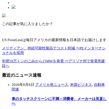
この記事が気に入りましたか？
US FrontLineは毎日アメリカの最新情報を日本語でお届けします
メリディアン、持続可能性製品でコスト削減 〜PEインターナシ
ョナルを採用
年間18万トンのごみから15MWを発電 〜アリゾナ州で発電所建
設へ
最近のニュース速報
2026年8月6日
アメリカ発ニュース
,
米国ビジネス
,
自動車
関連
車のタッチスクリーンに不満～消費者、メーカーは見直し
へ