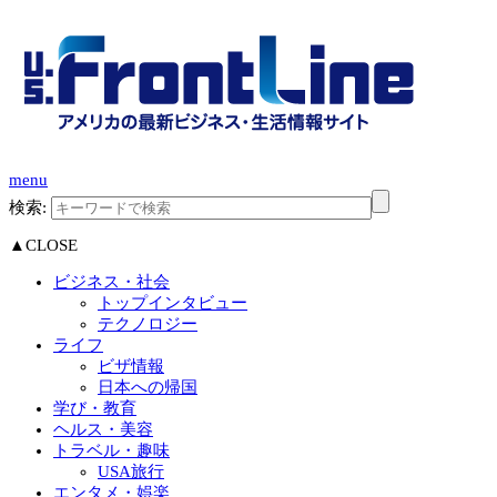
menu
検索:
▲CLOSE
ビジネス・社会
トップインタビュー
テクノロジー
ライフ
ビザ情報
日本への帰国
学び・教育
ヘルス・美容
トラベル・趣味
USA旅行
エンタメ・娯楽