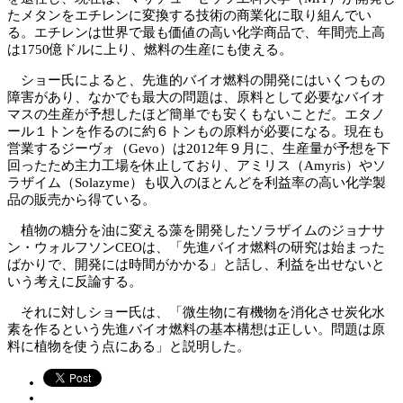
たメタンをエチレンに変換する技術の商業化に取り組んでい
る。エチレンは世界で最も価値の高い化学商品で、年間売上高
は1750億ドルに上り、燃料の生産にも使える。
ショー氏によると、先進的バイオ燃料の開発にはいくつもの
障害があり、なかでも最大の問題は、原料として必要なバイオ
マスの生産が予想したほど簡単でも安くもないことだ。エタノ
ール１トンを作るのに約６トンもの原料が必要になる。現在も
営業するジーヴォ（Gevo）は2012年９月に、生産量が予想を下
回ったため主力工場を休止しており、アミリス（Amyris）やソ
ラザイム（Solazyme）も収入のほとんどを利益率の高い化学製
品の販売から得ている。
植物の糖分を油に変える藻を開発したソラザイムのジョナサ
ン・ウォルフソンCEOは、「先進バイオ燃料の研究は始まった
ばかりで、開発には時間がかかる」と話し、利益を出せないと
いう考えに反論する。
それに対しショー氏は、「微生物に有機物を消化させ炭化水
素を作るという先進バイオ燃料の基本構想は正しい。問題は原
料に植物を使う点にある」と説明した。