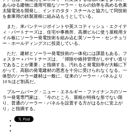
あらゆる建物に適用可能なソーラー・セルの効率を高める色素
太陽電池を開発し、インドのタタ・スチールと協力して同技術
を倉庫用の鉄製屋根に組み込もうとしている。
また、米バンテージポイントや英スコティッシュ・エクイテ
ィ・パートナーズは、住宅や事務所、高層ビルに使う屋根用タ
イル板にソーラー発電技術を組み込む英ソーラー・センチュリ
ー・ホールディングスに投資している。
ただ、建材とソーラー発電技術の一体化には課題もある。フ
ォスター＋パートナーズは、「掃除や維持管理がしやすい造り
であることが重要」と指摘する。汚れると発電効率が大幅に下
がって、高額の発電建材の恩恵を十分に受けられなくなる。一
体型のソーラー建材は一般に、従来のソーラー・パネルより
10％ほど割高だ。
ブルームバーグ・ニュー・エネルギー・ファイナンスのソー
ラー発電専門家は、「今のところ、屋根が特殊な形でない限
り、普通のソーラー・パネルを設置する方がはるかに安上が
り」と指摘する。