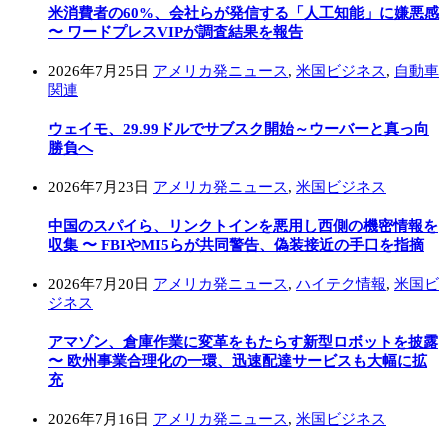
米消費者の60%、会社らが発信する「人工知能」に嫌悪感
〜 ワードプレスVIPが調査結果を報告
2026年7月25日
アメリカ発ニュース
,
米国ビジネス
,
自動車
関連
ウェイモ、29.99ドルでサブスク開始～ウーバーと真っ向
勝負へ
2026年7月23日
アメリカ発ニュース
,
米国ビジネス
中国のスパイら、リンクトインを悪用し西側の機密情報を
収集 〜 FBIやMI5らが共同警告、偽装接近の手口を指摘
2026年7月20日
アメリカ発ニュース
,
ハイテク情報
,
米国ビ
ジネス
アマゾン、倉庫作業に変革をもたらす新型ロボットを披露
〜 欧州事業合理化の一環、迅速配達サービスも大幅に拡
充
2026年7月16日
アメリカ発ニュース
,
米国ビジネス