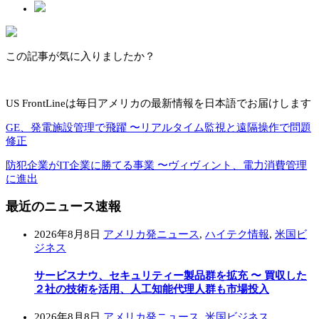
この記事が気に入りましたか？
US FrontLineは毎日アメリカの最新情報を日本語でお届けします
GE、発電施設管理で飛躍 〜リアルタイム監視と遠隔操作で問題
修正
防犯企業がIT企業に勝てる事業 〜ヴィヴィント、電力消費管理
に進出
最近のニュース速報
2026年8月8日
アメリカ発ニュース
,
ハイテク情報
,
米国ビ
ジネス
サービスナウ、セキュリティー製品群を拡充 〜 買収した
２社の技術を活用、人工知能代理人群も市場投入
2026年8月8日
アメリカ発ニュース
,
米国ビジネス