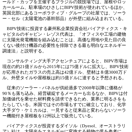
ールド・カップを主催するブラジルの競技場では、屋根やロッ
カールーム、駐車場のひさしにBIPV技術が使われているほか、
英国北部にあるコーポラティブ・グループの社屋では、ソーラ
ー・セル（太陽電池の基幹部品）が外壁に組み込まれている。
BIPV技術に投資する豪州私企業投資会社バイアティクス・キ
ャピタルのギャビン・レゾス代表は、「オフィスや工場の建物
に太陽光発電機能を組み込むことは、高価な用地や見た目の良
くない後付け機器の必要性を排除できる最も明白なエネルギー
調達法」と説明する。
コンサルティング大手アクセンチュアによると、BIPV市場は
現在の約21億ドルから2015年には75億ドルに拡大し、BIPV技術
が応用されたガラスの売上高は42億ドル、壁材は８億3000万ド
ル、外壁タイルや屋根板は約15億ドルに達すると予想される。
従来のソーラー・パネルが供給過多で2008年以降に価格が
90％も落ち込み、経営破綻するメーカーも出るなか、BIPVは付
加価値代を乗せた材料費を請求できるため、業界に明るさをも
たらしている。米国ではその市場もすでに確立しており、化学
大手ダウ・ケミカルは、一見すると従来品と変わらないソーラ
ー機能付き屋根板を12州以上で販売している。
バイアティクスが投資するダイソル（Dyesol、オーストラリ
ア）社は、太陽光をエネルギーに変換する植物の葉を参考に、