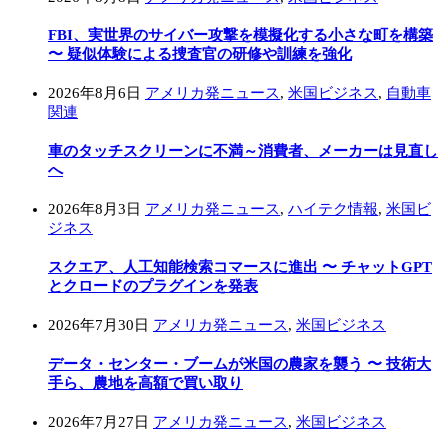
FBI、実世界のサイバー攻撃を模擬化する小さな町を構築
〜 疑似体験による捜査官の研修や訓練を強化
2026年8月6日
アメリカ発ニュース
,
米国ビジネス
,
自動車
関連
車のタッチスクリーンに不満～消費者、メーカーは見直し
へ
2026年8月3日
アメリカ発ニュース
,
ハイテク情報
,
米国ビ
ジネス
スクエア、人工知能検索コマースに進出 〜 チャットGPT
とクロードのプラグインを発表
2026年7月30日
アメリカ発ニュース
,
米国ビジネス
データ・センター・ブームが米国の農家を襲う 〜 技術大
手ら、農地を高額で買い取り
2026年7月27日
アメリカ発ニュース
,
米国ビジネス