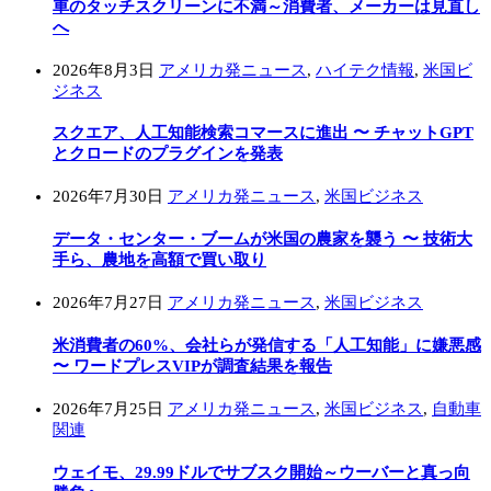
車のタッチスクリーンに不満～消費者、メーカーは見直し
へ
2026年8月3日
アメリカ発ニュース
,
ハイテク情報
,
米国ビ
ジネス
スクエア、人工知能検索コマースに進出 〜 チャットGPT
とクロードのプラグインを発表
2026年7月30日
アメリカ発ニュース
,
米国ビジネス
データ・センター・ブームが米国の農家を襲う 〜 技術大
手ら、農地を高額で買い取り
2026年7月27日
アメリカ発ニュース
,
米国ビジネス
米消費者の60%、会社らが発信する「人工知能」に嫌悪感
〜 ワードプレスVIPが調査結果を報告
2026年7月25日
アメリカ発ニュース
,
米国ビジネス
,
自動車
関連
ウェイモ、29.99ドルでサブスク開始～ウーバーと真っ向