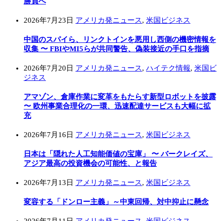
勝負へ
2026年7月23日
アメリカ発ニュース
,
米国ビジネス
中国のスパイら、リンクトインを悪用し西側の機密情報を
収集 〜 FBIやMI5らが共同警告、偽装接近の手口を指摘
2026年7月20日
アメリカ発ニュース
,
ハイテク情報
,
米国ビ
ジネス
アマゾン、倉庫作業に変革をもたらす新型ロボットを披露
〜 欧州事業合理化の一環、迅速配達サービスも大幅に拡
充
2026年7月16日
アメリカ発ニュース
,
米国ビジネス
日本は「隠れた人工知能価値の宝庫」 〜 バークレイズ、
アジア最高の投資機会の可能性、と報告
2026年7月13日
アメリカ発ニュース
,
米国ビジネス
変容する「ドンロー主義」～中東回帰、対中抑止に懸念
2026年7月11日
アメリカ発ニュース
,
米国ビジネス