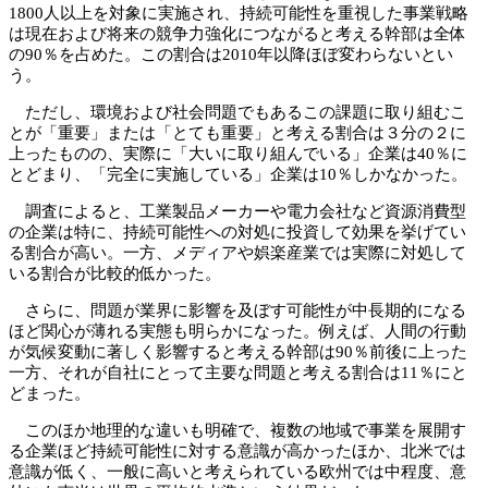
1800人以上を対象に実施され、持続可能性を重視した事業戦略
は現在および将来の競争力強化につながると考える幹部は全体
の90％を占めた。この割合は2010年以降ほぼ変わらないとい
う。
ただし、環境および社会問題でもあるこの課題に取り組むこ
とが「重要」または「とても重要」と考える割合は３分の２に
上ったものの、実際に「大いに取り組んでいる」企業は40％に
とどまり、「完全に実施している」企業は10％しかなかった。
調査によると、工業製品メーカーや電力会社など資源消費型
の企業は特に、持続可能性への対処に投資して効果を挙げてい
る割合が高い。一方、メディアや娯楽産業では実際に対処して
いる割合が比較的低かった。
さらに、問題が業界に影響を及ぼす可能性が中長期的になる
ほど関心が薄れる実態も明らかになった。例えば、人間の行動
が気候変動に著しく影響すると考える幹部は90％前後に上った
一方、それが自社にとって主要な問題と考える割合は11％にと
どまった。
このほか地理的な違いも明確で、複数の地域で事業を展開す
る企業ほど持続可能性に対する意識が高かったほか、北米では
意識が低く、一般に高いと考えられている欧州では中程度、意