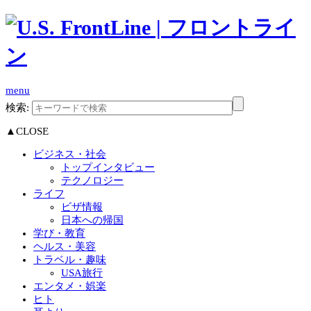
menu
検索:
▲CLOSE
ビジネス・社会
トップインタビュー
テクノロジー
ライフ
ビザ情報
日本への帰国
学び・教育
ヘルス・美容
トラベル・趣味
USA旅行
エンタメ・娯楽
ヒト