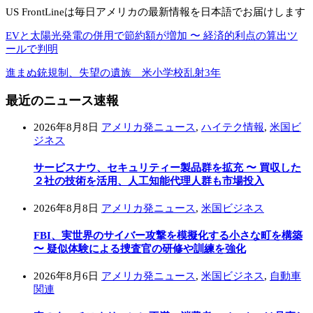
US FrontLineは毎日アメリカの最新情報を日本語でお届けします
EVと太陽光発電の併用で節約額が増加 〜 経済的利点の算出ツ
ールで判明
進まぬ銃規制、失望の遺族 米小学校乱射3年
最近のニュース速報
2026年8月8日
アメリカ発ニュース
,
ハイテク情報
,
米国ビ
ジネス
サービスナウ、セキュリティー製品群を拡充 〜 買収した
２社の技術を活用、人工知能代理人群も市場投入
2026年8月8日
アメリカ発ニュース
,
米国ビジネス
FBI、実世界のサイバー攻撃を模擬化する小さな町を構築
〜 疑似体験による捜査官の研修や訓練を強化
2026年8月6日
アメリカ発ニュース
,
米国ビジネス
,
自動車
関連