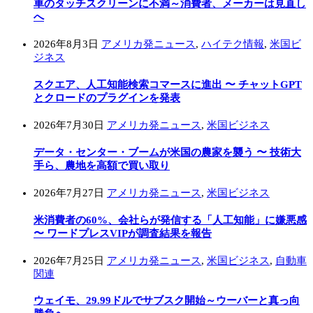
車のタッチスクリーンに不満～消費者、メーカーは見直し
へ
2026年8月3日
アメリカ発ニュース
,
ハイテク情報
,
米国ビ
ジネス
スクエア、人工知能検索コマースに進出 〜 チャットGPT
とクロードのプラグインを発表
2026年7月30日
アメリカ発ニュース
,
米国ビジネス
データ・センター・ブームが米国の農家を襲う 〜 技術大
手ら、農地を高額で買い取り
2026年7月27日
アメリカ発ニュース
,
米国ビジネス
米消費者の60%、会社らが発信する「人工知能」に嫌悪感
〜 ワードプレスVIPが調査結果を報告
2026年7月25日
アメリカ発ニュース
,
米国ビジネス
,
自動車
関連
ウェイモ、29.99ドルでサブスク開始～ウーバーと真っ向