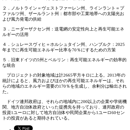
２．ノルトライン＝ヴェストファーレン州、ラインラント＝プ
ファルツ州、ザールラント州：都市部や工業地帯への太陽光お
よび風力発電の供給
３．ニーダーザクセン州：送電網の安定性向上と再生可能エネ
ルギーの活用
４．シュレースヴィヒ＝ホルシュタイン州、ハンブルク：2025
年までに再生可能エネルギー比率を70％にするための方策
５．旧東ドイツの5州とベルリン：再生可能エネルギーの効率的
な統合
プロジェクトの対象地域は計2665平方キロに上る。2013年の
統計によると、風力およびほかの再生可能エネルギーは、それ
らの地域のエネルギー需要の170％を生成し、余剰分は輸出され
た。
ドイツ連邦政府は、それらの地域内に200以上の企業や学術機
関、地方自治体政府といった提携先を持っており、連邦政府の
投資1ユーロに対して地方自治体や民間企業から1ユーロ60セン
トの投資があると期待されている。