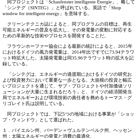
同プロジェクトは「Schaufenster intelligente Energie」、略して
「シンテグ（SINTEG）」と呼ばれている。英語で「Shop
window for intelligent energy」を意味する。
クリーンテクニカ誌によると、同プログラムの目標は、再生
可能エネルギーの普及を拡大し、その発電量の変動に対応する
ための革新的な技術やプロセスを開発することだ。
フラウンホーファー協会による最新の統計によると、2015年
におけるドイツの風力発電量は、2014年比ですでに73.94テラワ
ット時拡大した。太陽発電量は同35.96テラワット時の拡大を記
録している。
「シンテグは、エネルギーの過渡期におけるドイツの研究お
よび投資努力において重要な一歩となる。大規模の投資と幅広
いプロジェクトを通じて、サブ・プロジェクトや付加価値ソリ
ューションが大量に生まれるだろう」と、ドイツの経済開発当
局でエネルギーおよび環境技術の責任者を務めるトーマス・グ
リゴレイト氏は説明している。
同プロジェクトでは、下記5つの地域における事業が「ショッ
プ・ウィンドウ」として選ばれた。
１．バイエルン州、バーデン＝ヴュルテンベルク州、ヘッセン
州：太陽エネルギーの発電と消費の最適化