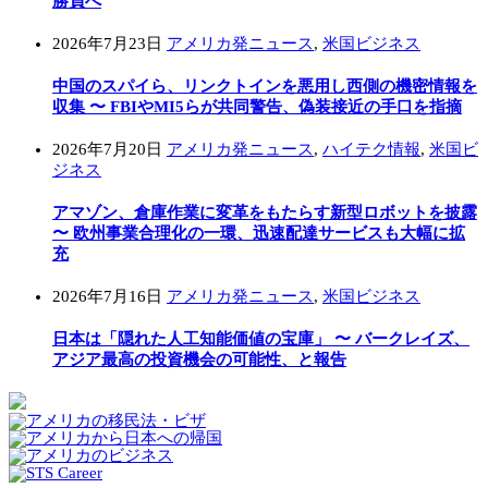
勝負へ
2026年7月23日
アメリカ発ニュース
,
米国ビジネス
中国のスパイら、リンクトインを悪用し西側の機密情報を
収集 〜 FBIやMI5らが共同警告、偽装接近の手口を指摘
2026年7月20日
アメリカ発ニュース
,
ハイテク情報
,
米国ビ
ジネス
アマゾン、倉庫作業に変革をもたらす新型ロボットを披露
〜 欧州事業合理化の一環、迅速配達サービスも大幅に拡
充
2026年7月16日
アメリカ発ニュース
,
米国ビジネス
日本は「隠れた人工知能価値の宝庫」 〜 バークレイズ、
アジア最高の投資機会の可能性、と報告