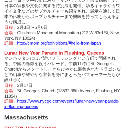
ニューヨーク中心街にある「マンハッタン子供博物館」で、
日本の宗教や文化に関する特別展を開催。ゆるキャラやカワ
イイ文化などのサブカルチャーも紹介され、展示を通して日
本の伝統からポップカルチャーまで興味を持ってもらえるよ
うな構成に。
日程
：2月3日〜5月6日
会場
：Children’s Museum of Manhattan (212 W 83rd St, New
York, NY 10024)
詳細
：
http://cmom.org/exhibitions/#hello-from-japan
Lunar New Year Parade in Flushing, Queens
マンハッタンにほど近いフラッシングという町で開催され
る、中国の春節を祝うパレード。午前11時にSt. George’s
Churchからスタートし、きらびやかに装飾されたドラゴンな
どの山車や鮮やかな衣装を身にまとったパフォーマーたちが
練り歩く。
日程
：2月17日
会場
：St. George’s Church (13532 38th Avenue, Flushing, NY
11354)
詳細
：
https://www.nycgo.com/events/lunar-new-year-parade-
in-flushing-queens
Massachusetts