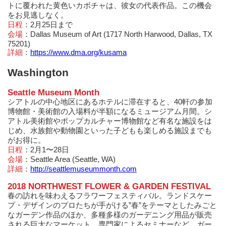
トに覆われた黄色いカボチャは、彼女の代表作品。この機会
をお見逃しなく。
日程
：2月25日まで
会場
：Dallas Museum of Art (1717 North Harwood, Dallas, TX
75201)
詳細
：
https://www.dma.org/kusama
Washington
Seattle Museum Month
シアトルの中心地区にあるホテルに滞在すると、40軒の参加
博物館・美術館の入場料が半額になるミュージアム月間。シ
アトル美術館やポップカルチャー博物館など有名な施設をは
じめ、水族館や動物園といった子どもも楽しめる施設までも
がお得に。
日程
：2月1〜28日
会場
：Seattle Area (Seattle, WA)
詳細
：
http://seattlemuseummonth.com
2018 NORTHWEST FLOWER & GARDEN FESTIVAL
春の訪れを味わえるフラワーフェスティバル。ランドスケー
プ・デザインのプロたちが手がける”春”をテーマとしたみごと
なガーデン作品のほか、多種多様のガーデニング用品が販売
される巨大なマーケット、専門家によるセミナーなど、ガー