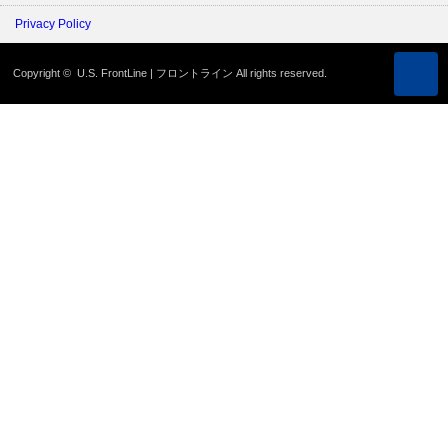
Privacy Policy
Copyright ©
U.S. FrontLine | フロントライン
All rights reserved.