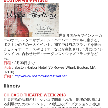
BOSTON Wine Festival
世界各国からワインメーカ
ーのオールスターがボストン・ハーバー・ホテルに集まる、
ボストンの冬の一大イベント。期間中は有名ブランドを味わ
えるディナーコースやセミナーなどが実施され、2月にはバレ
ンタインに合わせたディナーダンスやジャズブランチなど
も。
日程
：3月30日まで
会場
：Boston Harbor Hotel (70 Rowes Wharf, Boston, MA
02110)
詳細
：
http://www.bostonwinefestival.net
Illinois
CHICAGO THEATRE WEEK 2018
世界屈指の演劇の町・シカゴで開催される、劇場の劇場によ
る劇場のためのイベント。120以上のプロダクションが参加