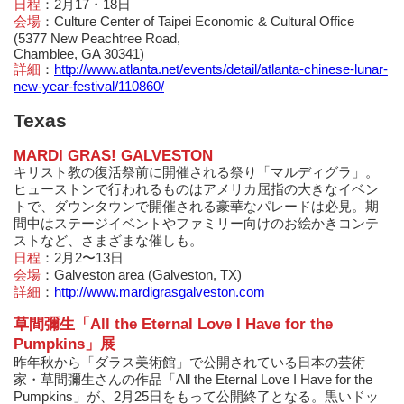
日程
：2月17・18日
会場
：Culture Center of Taipei Economic & Cultural Office
(5377 New Peachtree Road,
Chamblee, GA 30341)
詳細
：
http://www.atlanta.net/events/detail/atlanta-chinese-lunar-
new-year-festival/110860/
Texas
MARDI GRAS! GALVESTON
キリスト教の復活祭前に開催される祭り「マルディグラ」。
ヒューストンで行われるものはアメリカ屈指の大きなイベン
トで、ダウンタウンで開催される豪華なパレードは必見。期
間中はステージイベントやファミリー向けのお絵かきコンテ
ストなど、さまざまな催しも。
日程
：2月2〜13日
会場
：Galveston area (Galveston, TX)
詳細
：
http://www.mardigrasgalveston.com
草間彌生「All the Eternal Love I Have for the
Pumpkins」展
昨年秋から「ダラス美術館」で公開されている日本の芸術
家・草間彌生さんの作品「All the Eternal Love I Have for the
Pumpkins」が、2月25日をもって公開終了となる。黒いドッ