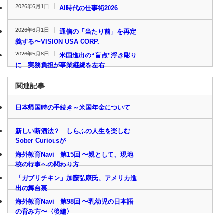
2026年6月1日
AI時代の仕事術2026
2026年6月1日
通信の「当たり前」を再定
義する〜VISION USA CORP.
2026年5月8日
米国進出の“盲点”浮き彫り
に 実務負担が事業継続を左右
関連記事
日本帰国時の手続き～米国年金について
新しい断酒法？ しらふの人生を楽しむ
Sober Curiousが
海外教育Navi 第15回 〜親として、現地
校の行事への関わり方
「ガブリチキン」加藤弘康氏、アメリカ進
出の舞台裏
海外教育Navi 第98回 〜乳幼児の日本語
の育み方〜〈後編〉