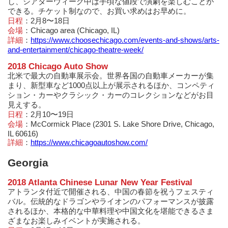
し、シアターウィーク中は手頃な値段で演劇を楽しむことが
できる。チケット制なので、お買い求めはお早めに。
日程
：2月8〜18日
会場
：Chicago area (Chicago, IL)
詳細
：
https://www.choosechicago.com/events-and-shows/arts-
and-entertainment/chicago-theatre-week/
2018 Chicago Auto Show
北米で最大の自動車展示会。世界各国の自動車メーカーが集
まり、新型車など1000点以上が展示されるほか、コンペティ
ション・カーやクラシック・カーのコレクションなどがお目
見えする。
日程
：2月10〜19日
会場
：McCormick Place (2301 S. Lake Shore Drive, Chicago,
IL 60616)
詳細
：
https://www.chicagoautoshow.com/
Georgia
2018 Atlanta Chinese Lunar New Year Festival
アトランタ付近で開催される、中国の春節を祝うフェスティ
バル。伝統的なドラゴンやライオンのパフォーマンスが披露
されるほか、本格的な中華料理や中国文化を堪能できるさま
ざまなお楽しみイベントが実施される。