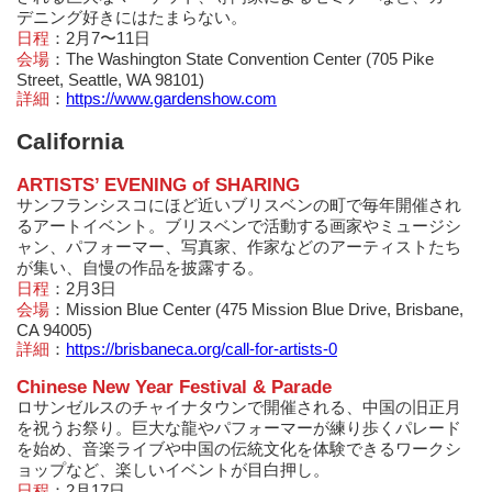
デニング好きにはたまらない。
日程
：2月7〜11日
会場
：The Washington State Convention Center (705 Pike
Street, Seattle, WA 98101)
詳細
：
https://www.gardenshow.com
California
ARTISTS’ EVENING of SHARING
サンフランシスコにほど近いブリスベンの町で毎年開催され
るアートイベント。ブリスベンで活動する画家やミュージシ
ャン、パフォーマー、写真家、作家などのアーティストたち
が集い、自慢の作品を披露する。
日程
：2月3日
会場
：Mission Blue Center (475 Mission Blue Drive, Brisbane,
CA 94005)
詳細
：
https://brisbaneca.org/call-for-artists-0
Chinese New Year Festival & Parade
ロサンゼルスのチャイナタウンで開催される、中国の旧正月
を祝うお祭り。巨大な龍やパフォーマーが練り歩くパレード
を始め、音楽ライブや中国の伝統文化を体験できるワークシ
ョップなど、楽しいイベントが目白押し。
日程
：2月17日