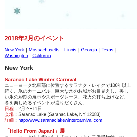
2018年2月のイベント
New York
｜
Massachusetts
｜
Illinois
｜
Georgia
｜
Texas
｜
Washington
｜
California
New York
Saranac Lake Winter Carnival
ニューヨーク北東部に位置するサラナク・レイクで100年以上
続く、氷のカーニバル。巨大な氷のお城がお目見えし、美し
い氷の彫刻の展示やスポーツレース、花火の打ち上げなど、
冬を楽しめるイベントが盛りだくさん。
日程
：2月2〜11日
会場
：Saranac Lake (Saranac Lake, NY 12983)
詳細
：
http://www.saranaclakewintercarnival.com
「Hello From Japan!」展