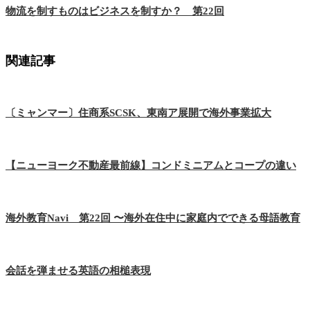
物流を制すものはビジネスを制すか？ 第22回
関連記事
〔ミャンマー〕住商系SCSK、東南ア展開で海外事業拡大
【ニューヨーク不動産最前線】コンドミニアムとコープの違い
海外教育Navi 第22回 〜海外在住中に家庭内でできる母語教育
会話を弾ませる英語の相槌表現