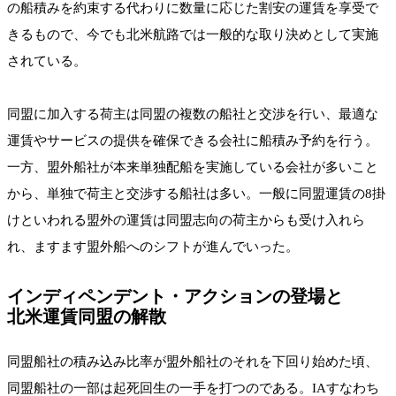
の船積みを約束する代わりに数量に応じた割安の運賃を享受で
きるもので、今でも北米航路では一般的な取り決めとして実施
されている。
同盟に加入する荷主は同盟の複数の船社と交渉を行い、最適な
運賃やサービスの提供を確保できる会社に船積み予約を行う。
一方、盟外船社が本来単独配船を実施している会社が多いこと
から、単独で荷主と交渉する船社は多い。一般に同盟運賃の8掛
けといわれる盟外の運賃は同盟志向の荷主からも受け入れら
れ、ますます盟外船へのシフトが進んでいった。
インディペンデント・アクションの登場と
北米運賃同盟の解散
同盟船社の積み込み比率が盟外船社のそれを下回り始めた頃、
同盟船社の一部は起死回生の一手を打つのである。IAすなわち