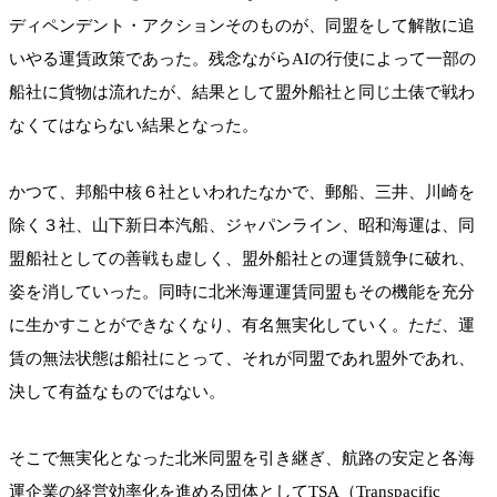
ディペンデント・アクションそのものが、同盟をして解散に追
いやる運賃政策であった。残念ながらAIの行使によって一部の
船社に貨物は流れたが、結果として盟外船社と同じ土俵で戦わ
なくてはならない結果となった。
かつて、邦船中核６社といわれたなかで、郵船、三井、川崎を
除く３社、山下新日本汽船、ジャパンライン、昭和海運は、同
盟船社としての善戦も虚しく、盟外船社との運賃競争に破れ、
姿を消していった。同時に北米海運運賃同盟もその機能を充分
に生かすことができなくなり、有名無実化していく。ただ、運
賃の無法状態は船社にとって、それが同盟であれ盟外であれ、
決して有益なものではない。
そこで無実化となった北米同盟を引き継ぎ、航路の安定と各海
運企業の経営効率化を進める団体としてTSA（Transpacific