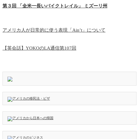
第３回 「全米一長いバイクトレイル」 ミズーリ州
アメリカ人が日常的に使う表現「Ain’t」について
【英会話】YOKOのLA通信第107回