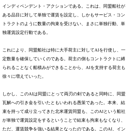
インディペンデント・アクションである。これは、同盟船社が
ある品目に対して単独で運賃を設定し、しかもサービス・コン
トラクトのように数量の拘束を受けない、まさに単独行動、単
独運賃設定行動である。
これにより、同盟船社は特に大手荷主に対してAIを行使し、一
定数量を確保していくのである。荷主の側もコントラクトに縛
られることなく船積みができることから、AIを支持する荷主も
徐々に増えていった。
しかし、このAIは同盟にとって両刃の剣であると同時に、同盟
瓦解への引き金を引いたともいわれる愚策であった。本来、結
束を持って成り立ってきた北米運賃同盟も、このAIという船社
が単独で運賃設定をするということで結束も拘束もなくなり、
ただ、運賃競争を強いる結果となったのである。このAI、イン