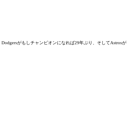
戦で、Dodgersがもしチャンピオンになれば29年ぶり、そしてAstrosが