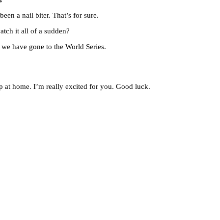
een a nail biter. That’s for sure.
tch it all of a sudden?
 we have gone to the World Series.
p at home. I’m really excited for you. Good luck.