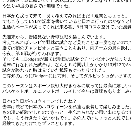
この暑さで庭に咲いていたお花はほとんどダメになってしまいま
やはり40度の暑さでは無理ですね。
日本から戻って来て、良く考えてみればまだ１週間とちょっと。
でもこうしてBYBで記事を書いていると日本に行ったのかな？
生活のペースが戻ってくれば来る程、9日間ロスを空けていた感
先週末から、普段見ない野球観戦を楽しんでいます。
考えてみればテレビで野球の試合など見たことは一度もないのですが、今年のWorl
勝てば初のチャンピオンと言うこともあり、両チームの息を飲む
今夜、第６戦が行なわれます。
そしてもしDodgersが勝てば明日の試合でチャンピオンが決まり
週末に行なわれた試合は、なんと５時間以上かかかり13対12でAst
試合が終わった時は見ていた私達もぐったりでした。
ご存知のようにDodgersには前田、そしてダルビッシュがいま
このシーズンはスポーツ観戦大好きな私に取っては最高に嬉しい
バスケットボールにフットボールそして今年は野球もあり楽しみ
日本は昨日がハロウィーンでしたね？
去年は渋谷で日本のハロウィーンを私達も仮装して楽しみました
もの凄い経験でしたのできっと一生忘れられない思い出になるで
でも、もう行きたくないかもです。あの人ではちょっと大変でし
経験できただけでもプラスとします。