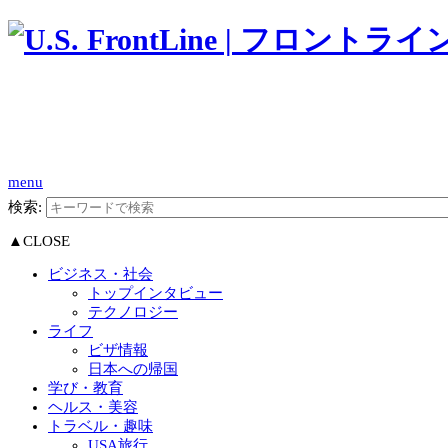
menu
検索:
▲CLOSE
ビジネス・社会
トップインタビュー
テクノロジー
ライフ
ビザ情報
日本への帰国
学び・教育
ヘルス・美容
トラベル・趣味
USA旅行