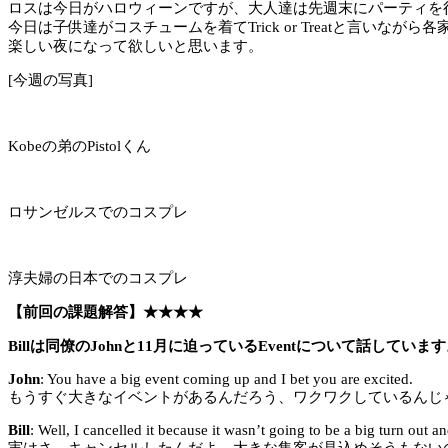
ロスは今日がハロウィーンですが、大人達は先週末にパーティを
今日は子供達がコスチュームを着てTrick or Treatと言いながら
楽しい夜になって欲しいと思います。
[今週の写真]
Kobeの弟のPistolくん
ロサンゼルスでのコスプレ
淳夫婦の日本でのコスプレ
【前回の課題解答】★★★★
Billは同僚のJohnと11月に迫っているEventについて話していま
John
: You have a big event coming up and I bet you are excited.
もうすぐ大きなイベントがあるんだろう、ワクワクしているんじ
Bill
: Well, I cancelled it because it wasn’t going to be a big turn out
実はさ、キャンセルしたんだよ、大きな集客が見込めそうもない