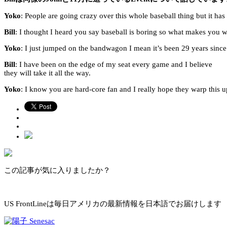
Yoko
: People are going crazy over this whole baseball thing but it has b
Bill
: I thought I heard you say baseball is boring so what makes you wa
Yoko
: I just jumped on the bandwagon I mean it’s been 29 years since
Bill
: I have been on the edge of my seat every game and I believe
they will take it all the way.
Yoko
: I know you are hard-core fan and I really hope they warp this u
この記事が気に入りましたか？
US FrontLineは毎日アメリカの最新情報を日本語でお届けします