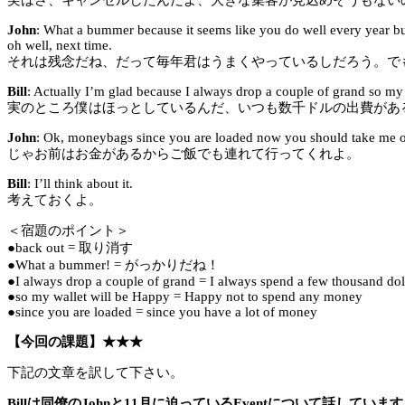
John
: What a bummer because it seems like you do well every year b
oh well, next time.
それは残念だね、だって毎年君はうまくやっているしだろう。で
Bill
: Actually I’m glad because I always drop a couple of grand so my 
実のところ僕はほっとしているんだ、いつも数千ドルの出費があ
John
: Ok, moneybags since you are loaded now you should take me ou
じゃお前はお金があるからご飯でも連れて行ってくれよ。
Bill
: I’ll think about it.
考えておくよ。
＜宿題のポイント＞
●back out = 取り消す
●What a bummer! = がっかりだね！
●I always drop a couple of grand = I always spend a few thousand dol
●so my wallet will be Happy = Happy not to spend any money
●since you are loaded = since you have a lot of money
【今回の課題】★★★
下記の文章を訳して下さい。
Billは同僚のJohnと11月に迫っているEventについて話していま