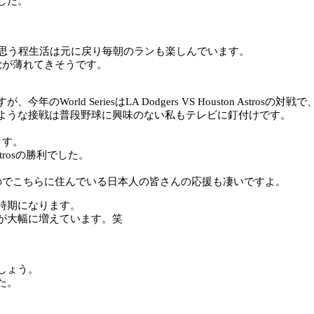
した。
と思う程生活は元に戻り毎朝のランも楽しんでいます。
覚が薄れてきそうです。
d SeriesはLA Dodgers VS Houston Astrosの対
ような接戦は普段野球に興味のない私もテレビに釘付けです。
ます。
rosの勝利でした。
すのでこちらに住んでいる日本人の皆さんの応援も凄いですよ。
時期になります。
が大幅に増えています。笑
。
しょう。
た。