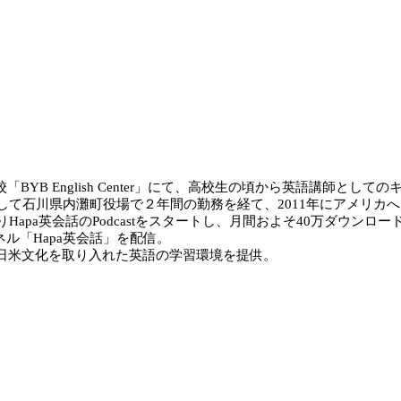
 English Center」にて、高校生の頃から英語講師としてのキャ
て石川県内灘町役場で２年間の勤務を経て、2011年にアメリカへ
pa英会話のPodcastをスタートし、月間およそ40万ダウンロードされるまで成
ネル「Hapa英会話」を配信。
じて、日米文化を取り入れた英語の学習環境を提供。