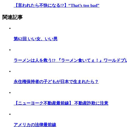
【言われたら不快になる!?】“That’s too bad”
関連記事
第62回 いい女、いい男
ラーメンは人を救う!? 『ラーメン食いてぇ！』ワールドプ
永住権保持者の子どもが日本で生まれたら？
【ニューヨーク不動産最前線】 不動産詐欺に注意
アメリカの法律最前線