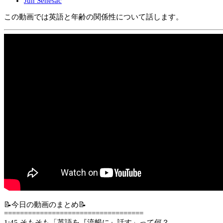
Jun Senesac
この動画では英語と年齢の関係性について話します。
📝今日の動画のまとめ📝
===================================
1:45​ そもそも「英語を『流暢に』話す」って何？