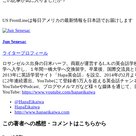
この記事が気に入りましたか？
US FrontLineは毎日アメリカの最新情報を日本語でお届けします
Jun Senesac
ライタープロフィール
ロサンゼルス出身の日米ハーフ。両親が運営するL.A.の英会話学校「BYB
学へ入学し、１年間一橋大学へ交換留学。卒業後、国際交流員とし
2013年に英語学習サイト「Hapa英会話」を設立。2014年の2月よりHa
に2年連続選出。YouTubeにて登録者5万人を超える英会話チャン
YouTubeやPodcast、ブログやメルマガなど様々な媒体を通
YouTube:
https://www.youtube.com/hapaeikaiwa
@HapaEikaiwa
HapaEikaiwa
http://www.hapaeikaiwa.com
この著者への感想・コメントはこちらから