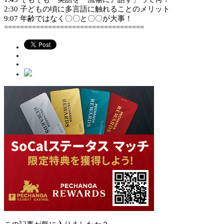
2:30​ 子どもの頃に多言語に触れることのメリット
9:07​ 年齢ではなく〇〇と〇〇が大事！
===================================