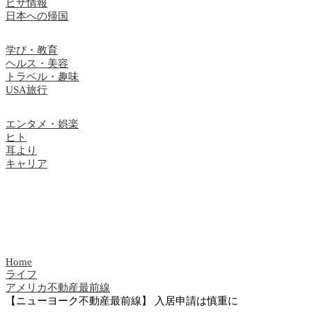
ビザ情報
日本への帰国
学び・教育
ヘルス・美容
トラベル・趣味
USA旅行
エンタメ・娯楽
ヒト
耳より
キャリア
Home
ライフ
アメリカ不動産最前線
【ニューヨーク不動産最前線】 入居申請は慎重に