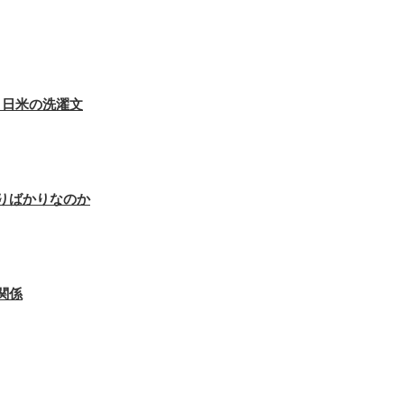
？日米の洗濯文
りばかりなのか
関係