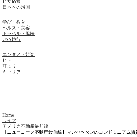
ビザ情報
日本への帰国
学び・教育
ヘルス・美容
トラベル・趣味
USA旅行
エンタメ・娯楽
ヒト
耳より
キャリア
Home
ライフ
アメリカ不動産最前線
【ニューヨーク不動産最前線】マンハッタンのコンドミニアム賃貸プロ