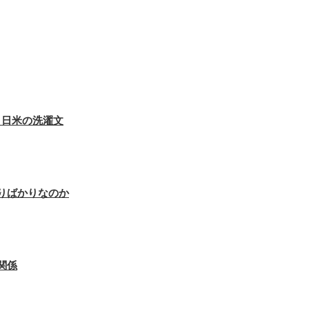
？日米の洗濯文
りばかりなのか
関係