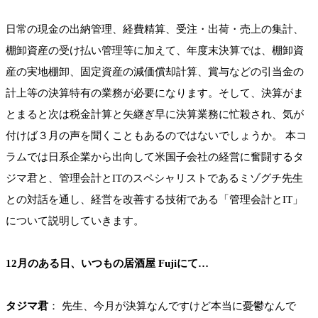
日常の現金の出納管理、経費精算、受注・出荷・売上の集計、
棚卸資産の受け払い管理等に加えて、年度末決算では、棚卸資
産の実地棚卸、固定資産の減価償却計算、賞与などの引当金の
計上等の決算特有の業務が必要になります。そして、決算がま
とまると次は税金計算と矢継ぎ早に決算業務に忙殺され、気が
付けば３月の声を聞くこともあるのではないでしょうか。 本コ
ラムでは日系企業から出向して米国子会社の経営に奮闘するタ
ジマ君と、管理会計とITのスペシャリストであるミゾグチ先生
との対話を通し、経営を改善する技術である「管理会計とIT」
について説明していきます。
12月のある日、いつもの居酒屋 Fujiにて…
タジマ君
： 先生、今月が決算なんですけど本当に憂鬱なんで