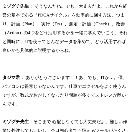
ミゾグチ先生
： そうなんだね。でも、大丈夫だよ。これから経
営の基本である『PDCAサイクル』を効率的に回す方法、つま
り、計画（Plan）、実行（Do）、測定・評価（Check）、改善
（Action）の4つをどう活用するかを一緒に学んでいこう。それ
と同時に、ITを使ってどんなデータを集めて、どう活用すれば
良いかも具体的に説明するからね。
タジマ君
： ありがとうございます！！あ、でも、ITか…。僕、
パソコンは得意じゃないんです。仕事でエクセルをよく使うん
ですが、数式がおかしくなったり問題が多くてストレスが酷い
んです。
ミゾグチ先生
：そこまで 心配しなくても大丈夫だよ。難しい作
業は外注してもいいし、今は初心者でも扱えるツールがたくさ