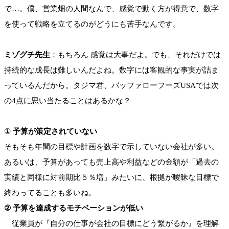
で…。僕、営業畑の人間なんで、感覚で動く方が得意で、数字
を使って戦略を立てるのがどうにも苦手なんです。
ミゾグチ先生
：もちろん 感覚は大事だよ。でも、それだけでは
持続的な成長は難しいんだよね。数字には客観的な事実が詰ま
っているんだから。タジマ君、バッファローフーズUSAでは次
の4点に思い当たることはあるかな？
①
予算が策定されていない
そもそも年間の目標や計画を数字で示していない会社が多い。
あるいは、予算があっても売上高や利益などの金額が「過去の
実績と同様に対前期比５％増」みたいに、根拠が曖昧な目標で
終わってることも多いね。
② 予算を達成するモチベーションが低い
従業員が『自分の仕事が会社の目標にどう繋がるか』を理解