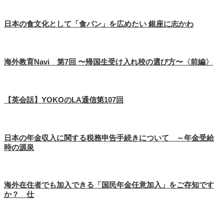
日本の食文化として「食パン」を広めたい 銀座に志かわ
海外教育Navi 第7回 〜帰国生受け入れ校の選び方〜〈前編〉
【英会話】YOKOのLA通信第107回
日本の年金収入に関する税務申告手続きについて ～年金受給
時の源泉
海外在住者でも加入できる「国民年金任意加入」をご存知です
か？ 仕