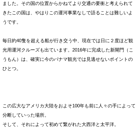
ました。その国の位置からかねてより交通の要衝と考えられて
きたこの国は、やはりこの運河事業なしで語ることは難しいよ
うです。
毎日約40隻を超える船が行き交う中、現在では日に２度ほど観
光用運河クルーズも出ています。2016年に完成した新閘門（こ
うもん）は、確実に今のパナマ観光では見逃せないポイントの
ひとつ。
この広大なアメリカ大陸をおよそ100年も前に人々の手によって
分断していった場所。
そして、それによって初めて繋がれた大西洋と太平洋。