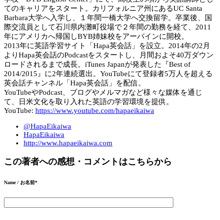
てのキャリアをスタート。カリフォルニア州にあるUC Santa
Barbara大学へ入学し、１年間一橋大学へ交換留学。卒業後、国
際交流員として石川県内灘町役場で２年間の勤務を経て、2011
年にアメリカへ帰国しBYB姉妹校をアーバインに開校。
2013年に英語学習サイト「Hapa英会話」を設立。2014年の2月
よりHapa英会話のPodcastをスタートし、月間およそ40万ダウン
ロードされるまで成長。iTunes Japanが発表した『Best of
2014/2015』に2年連続選出。YouTubeにて登録者5万人を超える
英会話チャンネル「Hapa英会話」を配信。
YouTubeやPodcast、ブログやメルマガなど様々な媒体を通じ
て、日米文化を取り入れた英語の学習環境を提供。
YouTube:
https://www.youtube.com/hapaeikaiwa
@HapaEikaiwa
HapaEikaiwa
http://www.hapaeikaiwa.com
この著者への感想・コメントはこちらから
Name / お名前
*