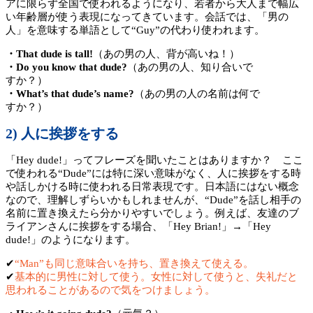
アに限らず全国で使われるようになり、若者から大人まで幅広
い年齢層が使う表現になってきています。会話では、「男の
人」を意味する単語として“Guy”の代わり使われます。
・That dude is tall!
（あの男の人、背が高いね！）
・Do you know that dude?
（あの男の人、知り合いで
すか？）
・What’s that dude’s name?
（あの男の人の名前は何で
すか？）
2) 人に挨拶をする
「Hey dude!」ってフレーズを聞いたことはありますか？ ここ
で使われる“Dude”には特に深い意味がなく、人に挨拶をする時
や話しかける時に使われる日常表現です。日本語にはない概念
なので、理解しずらいかもしれませんが、“Dude”を話し相手の
名前に置き換えたら分かりやすいでしょう。例えば、友達のブ
ライアンさんに挨拶をする場合、「Hey Brian!」→「Hey
dude!」のようになります。
✔︎
“Man”も同じ意味合いを持ち、置き換えて使える。
✔︎
基本的に男性に対して使う。女性に対して使うと、失礼だと
思われることがあるので気をつけましょう。