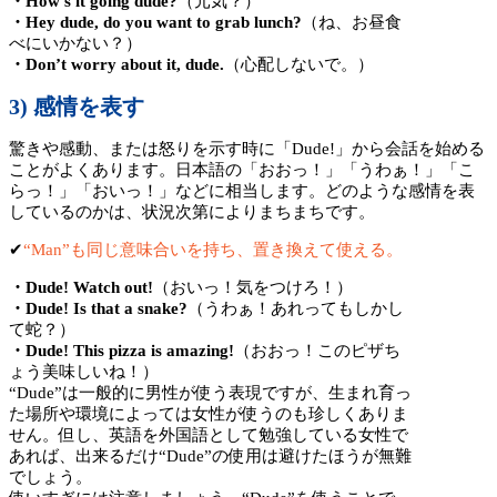
・How’s it going dude?
（元気？）
・Hey dude, do you want to grab lunch?
（ね、お昼食
べにいかない？）
・Don’t worry about it, dude.
（心配しないで。）
3) 感情を表す
驚きや感動、または怒りを示す時に「Dude!」から会話を始める
ことがよくあります。日本語の「おおっ！」「うわぁ！」「こ
らっ！」「おいっ！」などに相当します。どのような感情を表
しているのかは、状況次第によりまちまちです。
✔︎
“Man”も同じ意味合いを持ち、置き換えて使える。
・Dude! Watch out!
（おいっ！気をつけろ！）
・Dude! Is that a snake?
（うわぁ！あれってもしかし
て蛇？）
・Dude! This pizza is amazing!
（おおっ！このピザち
ょう美味しいね！）
“Dude”は一般的に男性が使う表現ですが、生まれ育っ
た場所や環境によっては女性が使うのも珍しくありま
せん。但し、英語を外国語として勉強している女性で
あれば、出来るだけ“Dude”の使用は避けたほうが無難
でしょう。