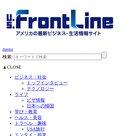
menu
検索:
▲CLOSE
ビジネス・社会
トップインタビュー
テクノロジー
ライフ
ビザ情報
日本への帰国
学び・教育
ヘルス・美容
トラベル・趣味
USA旅行
エンタメ・娯楽