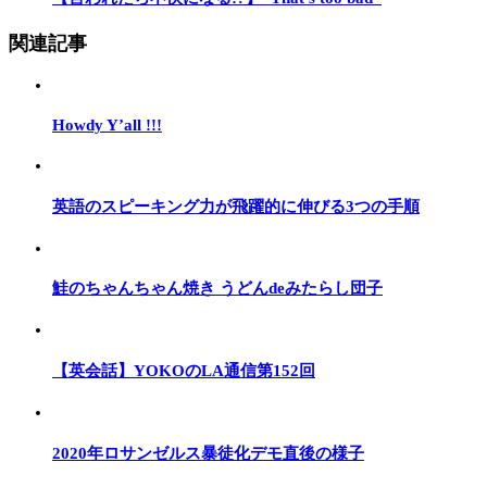
関連記事
Howdy Y’all !!!
英語のスピーキング力が飛躍的に伸びる3つの手順
鮭のちゃんちゃん焼き うどんdeみたらし団子
【英会話】YOKOのLA通信第152回
2020年ロサンゼルス暴徒化デモ直後の様子