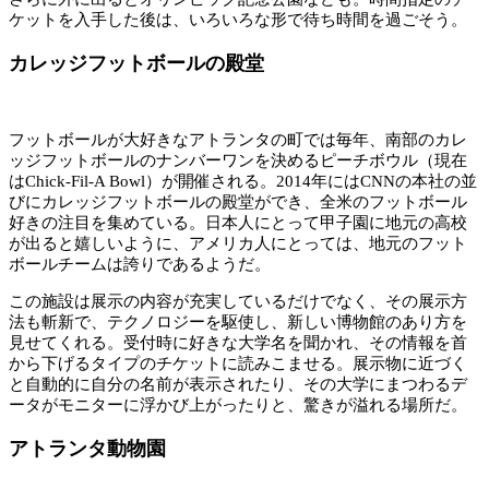
ケットを入手した後は、いろいろな形で待ち時間を過ごそう。
カレッジフットボールの殿堂
フットボールが大好きなアトランタの町では毎年、南部のカレ
ッジフットボールのナンバーワンを決めるピーチボウル（現在
はChick-Fil-A Bowl）が開催される。2014年にはCNNの本社の並
びにカレッジフットボールの殿堂ができ、全米のフットボール
好きの注目を集めている。日本人にとって甲子園に地元の高校
が出ると嬉しいように、アメリカ人にとっては、地元のフット
ボールチームは誇りであるようだ。
この施設は展示の内容が充実しているだけでなく、その展示方
法も斬新で、テクノロジーを駆使し、新しい博物館のあり方を
見せてくれる。受付時に好きな大学名を聞かれ、その情報を首
から下げるタイプのチケットに読みこませる。展示物に近づく
と自動的に自分の名前が表示されたり、その大学にまつわるデ
ータがモニターに浮かび上がったりと、驚きが溢れる場所だ。
アトランタ動物園