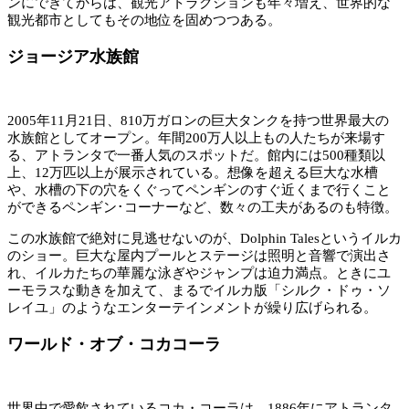
ンにできてからは、観光アトラクションも年々増え、世界的な
観光都市としてもその地位を固めつつある。
ジョージア水族館
2005年11月21日、810万ガロンの巨大タンクを持つ世界最大の
水族館としてオープン。年間200万人以上もの人たちが来場す
る、アトランタで一番人気のスポットだ。館内には500種類以
上、12万匹以上が展示されている。想像を超える巨大な水槽
や、水槽の下の穴をくぐってペンギンのすぐ近くまで行くこと
ができるペンギン･コーナーなど、数々の工夫があるのも特徴。
この水族館で絶対に見逃せないのが、Dolphin Talesというイルカ
のショー。巨大な屋内プールとステージは照明と音響で演出さ
れ、イルカたちの華麗な泳ぎやジャンプは迫力満点。ときにユ
ーモラスな動きを加えて、まるでイルカ版「シルク・ドゥ・ソ
レイユ」のようなエンターテインメントが繰り広げられる。
ワールド・オブ・コカコーラ
世界中で愛飲されているコカ・コーラは、1886年にアトランタ