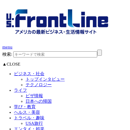
menu
検索:
▲CLOSE
ビジネス・社会
トップインタビュー
テクノロジー
ライフ
ビザ情報
日本への帰国
学び・教育
ヘルス・美容
トラベル・趣味
USA旅行
エンタメ・娯楽