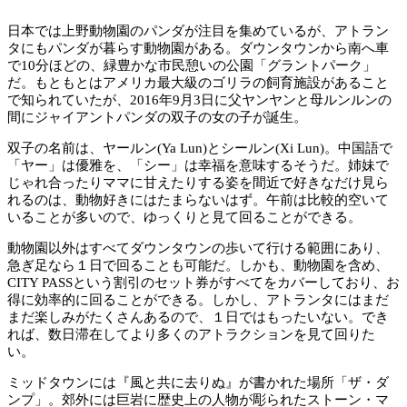
日本では上野動物園のパンダが注目を集めているが、アトラン
タにもパンダが暮らす動物園がある。ダウンタウンから南へ車
で10分ほどの、緑豊かな市民憩いの公園「グラントパーク」
だ。もともとはアメリカ最大級のゴリラの飼育施設があること
で知られていたが、2016年9月3日に父ヤンヤンと母ルンルンの
間にジャイアントパンダの双子の女の子が誕生。
双子の名前は、ヤールン(Ya Lun)とシールン(Xi Lun)。中国語で
「ヤー」は優雅を、「シー」は幸福を意味するそうだ。姉妹で
じゃれ合ったりママに甘えたりする姿を間近で好きなだけ見ら
れるのは、動物好きにはたまらないはず。午前は比較的空いて
いることが多いので、ゆっくりと見て回ることができる。
動物園以外はすべてダウンタウンの歩いて行ける範囲にあり、
急ぎ足なら１日で回ることも可能だ。しかも、動物園を含め、
CITY PASSという割引のセット券がすべてをカバーしており、お
得に効率的に回ることができる。しかし、アトランタにはまだ
まだ楽しみがたくさんあるので、１日ではもったいない。でき
れば、数日滞在してより多くのアトラクションを見て回りた
い。
ミッドタウンには『風と共に去りぬ』が書かれた場所「ザ・ダ
ンプ」。郊外には巨岩に歴史上の人物が彫られたストーン・マ