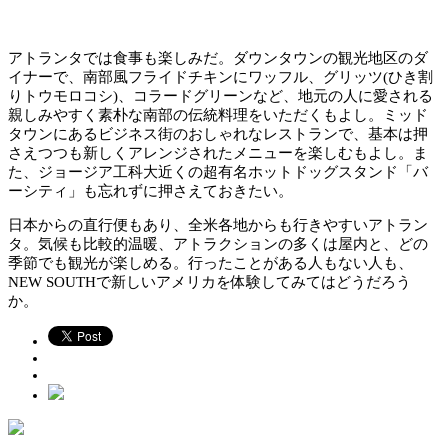
アトランタでは食事も楽しみだ。ダウンタウンの観光地区のダ
イナーで、南部風フライドチキンにワッフル、グリッツ(ひき割
りトウモロコシ)、コラードグリーンなど、地元の人に愛される
親しみやすく素朴な南部の伝統料理をいただくもよし。ミッド
タウンにあるビジネス街のおしゃれなレストランで、基本は押
さえつつも新しくアレンジされたメニューを楽しむもよし。ま
た、ジョージア工科大近くの超有名ホットドッグスタンド「バ
ーシティ」も忘れずに押さえておきたい。
日本からの直行便もあり、全米各地からも行きやすいアトラン
タ。気候も比較的温暖、アトラクションの多くは屋内と、どの
季節でも観光が楽しめる。行ったことがある人もない人も、
NEW SOUTHで新しいアメリカを体験してみてはどうだろう
か。