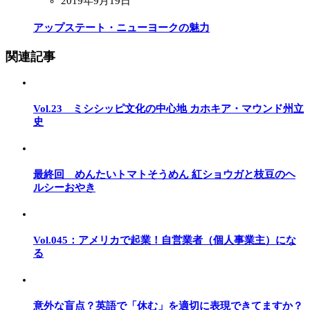
2019年9月19日
アップステート・ニューヨークの魅力
関連記事
Vol.23 ミシシッピ文化の中心地 カホキア・マウンド州立
史
最終回 めんたいトマトそうめん 紅ショウガと枝豆のヘ
ルシーおやき
Vol.045：アメリカで起業！自営業者（個人事業主）にな
る
意外な盲点？英語で「休む」を適切に表現できてますか？