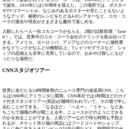
で誕生。2016年には130周年を迎えた。この場所では、ポスター
やTVコマーシャル、なじみのあるポスターや見たこともないよ
うなグッズ、秘密のレシピをたどる4-Dシアターなど、コカ・コ
ーラの過去や現在がさまざまな趣向で楽しめる。
入館したら一人一缶コカコーラがもらえ、2階の試飲部屋「Taste
It！」では、世界中のコカ・コーラ会社のドリンクを飲み比べで
きる。アメリカ、ヨーロッパ、アジアなどのコーナーに個性豊
かなドリンクがなんと50種類以上。Tシャツやグラスなど、ショ
ップの品揃えも非常に充実しているので、おみやげ探しにもぴ
ったりな場所だ。
CNNスタジオツアー
世界に名だたる24時間体勢のニュース専門の放送局CNN。こち
らは1980年にアトランタに開局。CNN本社では1時間ほどのガイ
ド付きスタジオツアー(英語)が随時行われていて、その場で申し
込むことができる。「なるほど」「へえー」「うそっ」などあ
ちこちで感嘆の声が聞こえる中、ニュースがどのようにできる
のかを知ることができる。人気ツアーなので待ち時間も予想さ
れるが、チケット売り場の周辺にはフードコートやショップ、
さらに外に出るとオリンピック記念公園なども。時間指定のチ