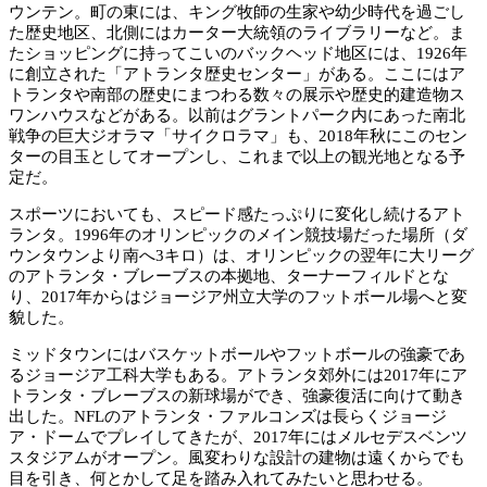
ウンテン。町の東には、キング牧師の生家や幼少時代を過ごし
た歴史地区、北側にはカーター大統領のライブラリーなど。ま
たショッピングに持ってこいのバックヘッド地区には、1926年
に創立された「アトランタ歴史センター」がある。ここにはア
トランタや南部の歴史にまつわる数々の展示や歴史的建造物ス
ワンハウスなどがある。以前はグラントパーク内にあった南北
戦争の巨大ジオラマ「サイクロラマ」も、2018年秋にこのセン
ターの目玉としてオープンし、これまで以上の観光地となる予
定だ。
スポーツにおいても、スピード感たっぷりに変化し続けるアト
ランタ。1996年のオリンピックのメイン競技場だった場所（ダ
ウンタウンより南へ3キロ）は、オリンピックの翌年に大リーグ
のアトランタ・ブレーブスの本拠地、ターナーフィルドとな
り、2017年からはジョージア州立大学のフットボール場へと変
貌した。
ミッドタウンにはバスケットボールやフットボールの強豪であ
るジョージア工科大学もある。アトランタ郊外には2017年にア
トランタ・ブレーブスの新球場ができ、強豪復活に向けて動き
出した。NFLのアトランタ・ファルコンズは長らくジョージ
ア・ドームでプレイしてきたが、2017年にはメルセデスベンツ
スタジアムがオープン。風変わりな設計の建物は遠くからでも
目を引き、何とかして足を踏み入れてみたいと思わせる。