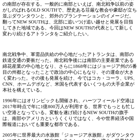
の南部が存在する。一般的に南部といえば、南北戦争以前の姿
がしのばれるOLD SOUTHで、歴史ある荘厳な教会や豪邸が立ち
並ぶダウンタウンと、郊外のプランテーションのイメージだ。
翻ってNEW SOUTHは、北部に追いつけ追い越せと発展を目指
してきた地域である。今回はNEW SOUTHの代表として新しく
変わり続けるアトランタをご紹介したい。
南北戦争中、軍需品供給の中心地だったアトランタは、南部の
鉄道交通の要衝だった。南北戦争後には南部の主要産業である
綿花産業の中心地となり、さらに1868年にはジョージア州の5番
目の州都となったことで政治の中心にもなり、その運命が大き
く変わった。その後も発展を続け、今ではコカ・コーラ、UPS、
CNN、ホームデポなど、米国を代表するいくつもの大手企業が
本社を構えている。
1996年にはオリンピックも開催され、ハーツフィールド空港は
2017年時点で年に1億800万人が利用する、世界でもっとも忙し
い空港となっている。変貌を遂げ続けるNEW SOUTHの旗手
は、南部やアメリカというくくりではなく、今や世界経済や国
際報道においても重要な都市である。
2005年に世界最大の水族館「ジョージア水族館」がダウンタウ