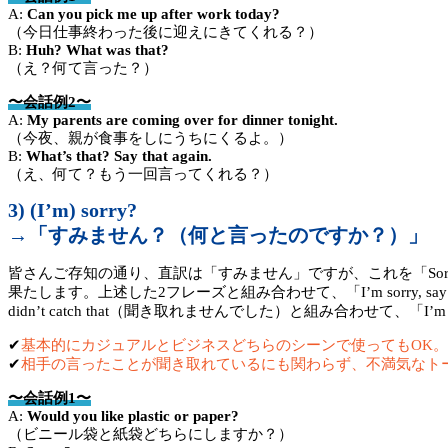
A:
Can you pick me up after work today?
（今日仕事終わった後に迎えにきてくれる？）
B:
Huh? What was that?
（え？何て言った？）
〜会話例2〜
A:
My parents are coming over for dinner tonight.
（今夜、親が食事をしにうちにくるよ。）
B:
What’s that? Say that again.
（え、何て？もう一回言ってくれる？）
3) (I’m) sorry?
→「すみません？（何と言ったのですか？）」
皆さんご存知の通り、直訳は「すみません」ですが、これを「So
果たします。上述した2フレーズと組み合わせて、「I’m sorry, say that
didn’t catch that（聞き取れませんでした）と組み合わせて、「I’m sorr
✔︎
基本的にカジュアルとビジネスどちらのシーンで使ってもOK。「I’
✔︎
相手の言ったことが聞き取れているにも関わらず、不満気なトーン
〜会話例1〜
A:
Would you like plastic or paper?
（ビニール袋と紙袋どちらにしますか？）