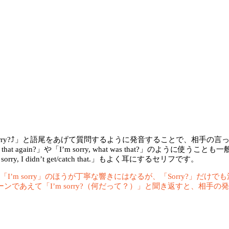
rry?⤴︎」と語尾をあげて質問するように発音することで、相手の
 again?」や「I’m sorry, what was that?」のように使うこと
y, I didn’t get/catch that.」もよく耳にするセリフです。
m sorry」のほうが丁寧な響きにはなるが、「Sorry?」だけ
であえて「I’m sorry?（何だって？）」と聞き返すと、相手