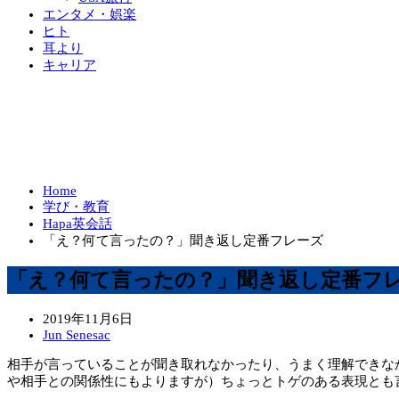
エンタメ・娯楽
ヒト
耳より
キャリア
Home
学び・教育
Hapa英会話
「え？何て言ったの？」聞き返し定番フレーズ
「え？何て言ったの？」聞き返し定番フ
2019年11月6日
Jun Senesac
相手が言っていることが聞き取れなかったり、うまく理解できなか
や相手との関係性にもよりますが）ちょっとトゲのある表現とも