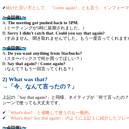
✔︎
砕けた言い方として、「Come again?」とも言う。インフ
〜会話例1〜
A:
The meeting got pushed back to 5PM.
（ミーティングが5時に延期されました。）
B:
Sorry I didn’t catch that. Could you say that again?
（すみません、聞き取れませんでした。もう一度言ってくれます
〜会話例2〜
A:
Do you want anything from Starbucks?
（スターバックスで何か買ってほしい？）
B:
Say that again? / Come again?
（なんて？もう一回言ってくれる？）
2) What was that?
→「今、なんて言ったの？」
上記の「Say that again?」と同様、ネイティブが「何
シーンで使っても大丈夫です。
✔︎
「What’s that?」と省略して使うのも一般的。
✔︎
「What’s that? Say that again?」のように上記１に
〜会話例1〜