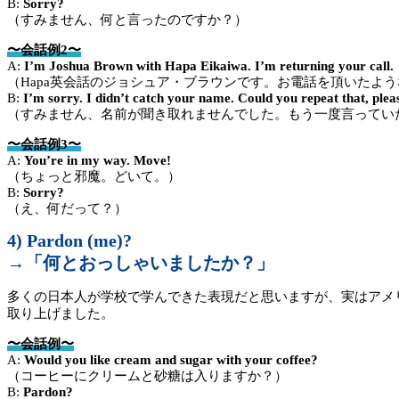
B:
Sorry?
（すみません、何と言ったのですか？）
〜会話例2〜
A:
I’m Joshua Brown with Hapa Eikaiwa. I’m returning your call.
（Hapa英会話のジョシュア・ブラウンです。お電話を頂いたよ
B:
I’m sorry. I didn’t catch your name. Could you repeat that, plea
（すみません、名前が聞き取れませんでした。もう一度言ってい
〜会話例3〜
A:
You’re in my way. Move!
（ちょっと邪魔。どいて。）
B:
Sorry?
（え、何だって？）
4) Pardon (me)?
→「何とおっしゃいましたか？」
多くの日本人が学校で学んできた表現だと思いますが、実はアメ
取り上げました。
〜会話例〜
A:
Would you like cream and sugar with your coffee?
（コーヒーにクリームと砂糖は入りますか？）
B:
Pardon?