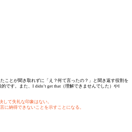
言ったことが聞き取れずに「え？何て言ったの？」と聞き返す役割を
も一般的です。また、I didn’t get that（理解できませんでした）やI
でも決して失礼な印象はない。
の発言に納得できないことを示すことになる。