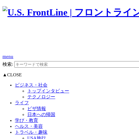
menu
検索:
▲CLOSE
ビジネス・社会
トップインタビュー
テクノロジー
ライフ
ビザ情報
日本への帰国
学び・教育
ヘルス・美容
トラベル・趣味
USA旅行