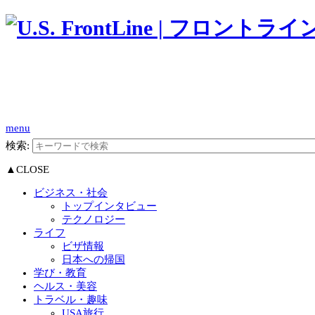
menu
検索:
▲CLOSE
ビジネス・社会
トップインタビュー
テクノロジー
ライフ
ビザ情報
日本への帰国
学び・教育
ヘルス・美容
トラベル・趣味
USA旅行