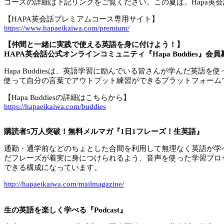
コースの詳細は下記リンクをご覧ください。この夏は、Hapa英
【HAPA英会話プレミアムコース専用サイト】
https://www.hapaeikaiwa.com/premium/
【仲間と一緒に実践で使える英語を身に付けよう！】
HAPA英会話公式オンラインコミュニティ『Hapa Buddies』会
Hapa Buddiesは、英語学習に励んでいる皆さんが学んだ
使って自分の言葉でアウトプット練習ができるプラットフォームで、
【Hapa Buddiesの詳細はこちらから】
https://hapaeikaiwa.com/buddies
購読者5万人突破！無料メルマガ『1日1フレーズ！生英語』
通勤・通学前などのちょとした合間を利用して無理なく英語が学
だフレーズが着実に身につけられるよう、音声を使った学習プロ
できる構成になっています。
http://hapaeikaiwa.com/mailmagazine/
生の英語を楽しく学べる『Podcast』