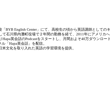
 English Center」にて、高校生の頃から英語講師としてのキャ
て石川県内灘町役場で２年間の勤務を経て、2011年にアメリカへ
pa英会話のPodcastをスタートし、月間およそ40万ダウンロードされるまで成
ネル「Hapa英会話」を配信。
じて、日米文化を取り入れた英語の学習環境を提供。