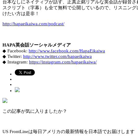
台本なしにネイティブが話す、正真正銘リアルな英会話が録音さ
スクリプト（字幕）も全て無料で公開しているので、リスニング
けたい方は是非！
http://hapaeikaiwa.com/podcast/
HAPA英会話ソーシャルメディア
◆ Facebook:
http://www.facebook.com/HapaEikaiwa
◆ Twitter:
http://www.twitter.com/hapaeikaiwa
◆ Instagram:
https://instagram.com/hapaeikaiwa/
この記事が気に入りましたか？
US FrontLineは毎日アメリカの最新情報を日本語でお届けします