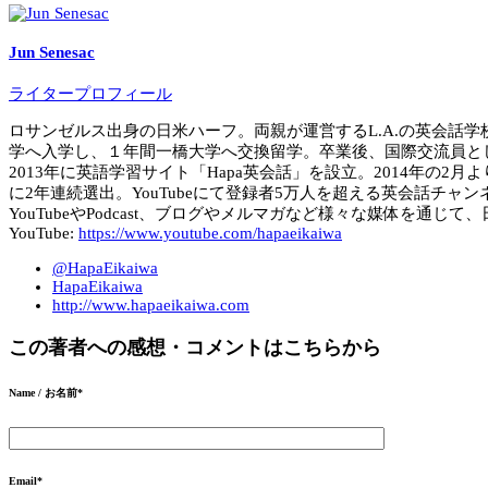
Jun Senesac
ライタープロフィール
ロサンゼルス出身の日米ハーフ。両親が運営するL.A.の英会話学校「BYB
学へ入学し、１年間一橋大学へ交換留学。卒業後、国際交流員とし
2013年に英語学習サイト「Hapa英会話」を設立。2014年の2月よりHa
に2年連続選出。YouTubeにて登録者5万人を超える英会話チャン
YouTubeやPodcast、ブログやメルマガなど様々な媒体を通
YouTube:
https://www.youtube.com/hapaeikaiwa
@HapaEikaiwa
HapaEikaiwa
http://www.hapaeikaiwa.com
この著者への感想・コメントはこちらから
Name / お名前
*
Email
*