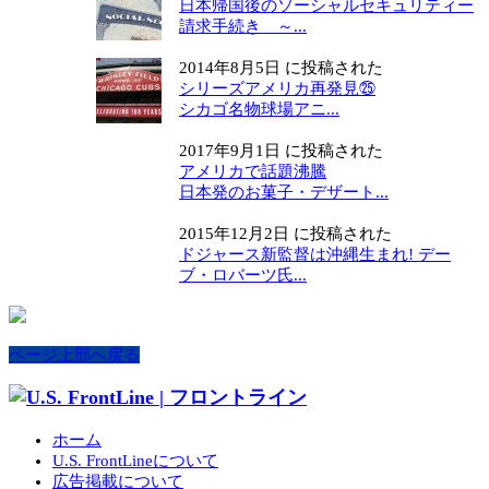
日本帰国後のソーシャルセキュリティー
請求手続き ～...
2014年8月5日 に投稿された
シリーズアメリカ再発見㉕
シカゴ名物球場アニ...
2017年9月1日 に投稿された
アメリカで話題沸騰
日本発のお菓子・デザート...
2015年12月2日 に投稿された
ドジャース新監督は沖縄生まれ! デー
ブ・ロバーツ氏...
ページ上部へ戻る
ホーム
U.S. FrontLineについて
広告掲載について