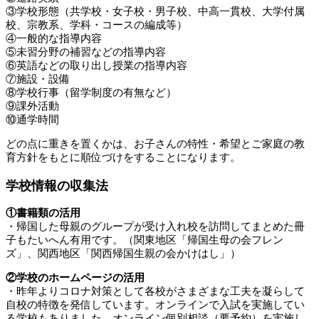
③学校形態（共学校・女子校・男子校、中高一貫校、大学付属
校、宗教系、学科・コースの編成等）
④一般的な指導内容
⑤未習分野の補習などの指導内容
⑥英語などの取り出し授業の指導内容
⑦施設・設備
⑧学校行事（留学制度の有無など）
⑨課外活動
⑩通学時間
どの点に重きを置くかは、お子さんの特性・希望とご家庭の教
育方針をもとに順位づけをすることになります。
学校情報の収集法
①書籍類の活用
・帰国した母親のグループが受け入れ校を訪問してまとめた冊
子もたいへん有用です。（関東地区「帰国生母の会フレン
ズ」、関西地区「関西帰国生親の会かけはし」）
②学校のホームページの活用
・昨年よりコロナ対策として各校がさまざまな工夫を凝らして
自校の特徴を発信しています。オンラインで入試を実施してい
る学校もありました。オンライン個別相談（要予約）を実施し