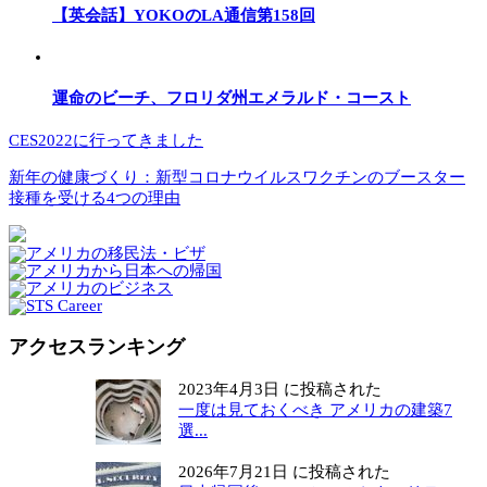
【英会話】YOKOのLA通信第158回
運命のビーチ、フロリダ州エメラルド・コースト
CES2022に行ってきました
新年の健康づくり：新型コロナウイルスワクチンのブースター
接種を受ける4つの理由
アクセスランキング
2023年4月3日 に投稿された
一度は見ておくべき アメリカの建築7
選...
2026年7月21日 に投稿された