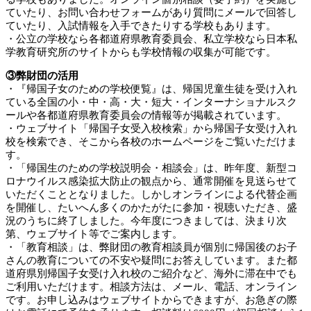
ていたり、お問い合わせフォームがあり質問にメールで回答し
ていたり、入試情報を入手できたりする学校もあります。
・公立の学校なら各都道府県教育委員会、私立学校なら日本私
学教育研究所のサイトからも学校情報の収集が可能です。
③弊財団の活用
・『帰国子女のための学校便覧』は、帰国児童生徒を受け入れ
ている全国の小・中・高・大・短大・インターナショナルスク
ールや各都道府県教育委員会の情報等が掲載されています。
・ウェブサイト「帰国子女受入校検索」から帰国子女受け入れ
校を検索でき、そこから各校のホームページをご覧いただけま
す。
・「帰国生のための学校説明会・相談会」は、昨年度、新型コ
ロナウイルス感染拡大防止の観点から、通常開催を見送らせて
いただくこととなりました。しかしオンラインによる代替企画
を開催し、たいへん多くのかたがたに参加・視聴いただき、盛
況のうちに終了しました。今年度につきましては、決まり次
第、ウェブサイト等でご案内します。
・「教育相談」は、弊財団の教育相談員が個別に帰国後のお子
さんの教育についての不安や疑問にお答えしています。また都
道府県別帰国子女受け入れ校のご紹介など、海外に滞在中でも
ご利用いただけます。相談方法は、メール、電話、オンライン
です。お申し込みはウェブサイトからできますが、お急ぎの際