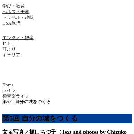
学び・教育
ヘルス・美容
トラベル・趣味
USA旅行
エンタメ・娯楽
ヒト
耳より
キャリア
Home
ライフ
極苦楽ライフ
第5回 自分の城をつくる
第5回 自分の城をつくる
文＆写真／樋口ちづ子（Text and photos by Chizuko