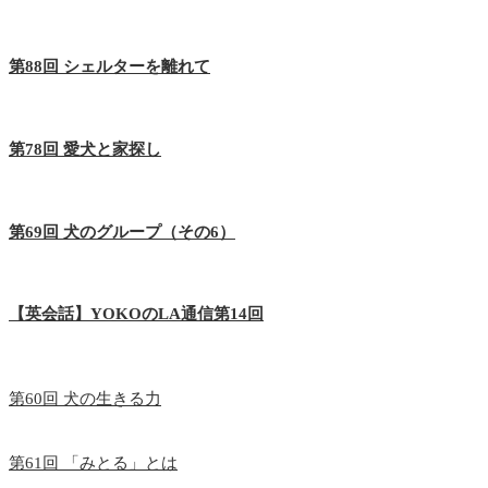
第88回 シェルターを離れて
第78回 愛犬と家探し
第69回 犬のグループ（その6）
【英会話】YOKOのLA通信第14回
第60回 犬の生きる力
第61回 「みとる」とは