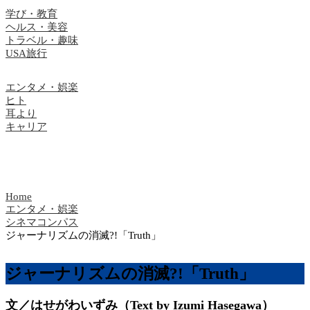
学び・教育
ヘルス・美容
トラベル・趣味
USA旅行
エンタメ・娯楽
ヒト
耳より
キャリア
Home
エンタメ・娯楽
シネマコンパス
ジャーナリズムの消滅?!「Truth」
ジャーナリズムの消滅?!「Truth」
文／はせがわいずみ（Text by Izumi Hasegawa）