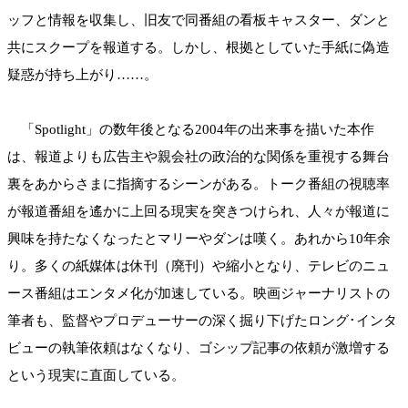
ッフと情報を収集し、旧友で同番組の看板キャスター、ダンと
共にスクープを報道する。しかし、根拠としていた手紙に偽造
疑惑が持ち上がり……。
「Spotlight」の数年後となる2004年の出来事を描いた本作
は、報道よりも広告主や親会社の政治的な関係を重視する舞台
裏をあからさまに指摘するシーンがある。トーク番組の視聴率
が報道番組を遙かに上回る現実を突きつけられ、人々が報道に
興味を持たなくなったとマリーやダンは嘆く。あれから10年余
り。多くの紙媒体は休刊（廃刊）や縮小となり、テレビのニュ
ース番組はエンタメ化が加速している。映画ジャーナリストの
筆者も、監督やプロデューサーの深く掘り下げたロング･インタ
ビューの執筆依頼はなくなり、ゴシップ記事の依頼が激増する
という現実に直面している。