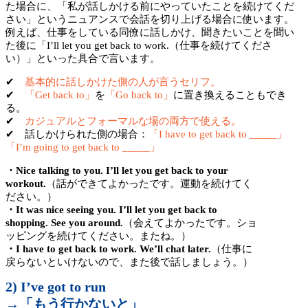
た場合に、「私が話しかける前にやっていたことを続けてくだ
さい」というニュアンスで会話を切り上げる場合に使います。
例えば、仕事をしている同僚に話しかけ、聞きたいことを聞い
た後に「I’ll let you get back to work.（仕事を続けてくださ
い）」といった具合で言います。
✔
基本的に話しかけた側の人が言うセリフ。
✔
「Get back to」
を
「Go back to」
に置き換えることもでき
る。
✔
カジュアルとフォーマルな場の両方で使える。
✔ 話しかけられた側の場合：
「I have to get back to _____」
「I’m going to get back to _____」
・Nice talking to you. I’ll let you get back to your
workout.
（話ができてよかったです。運動を続けてく
ださい。）
・It was nice seeing you. I’ll let you get back to
shopping. See you around.
（会えてよかったです。ショ
ッピングを続けてください。またね。）
・I have to get back to work. We’ll chat later.
（仕事に
戻らないといけないので、また後で話しましょう。）
2) I’ve got to run
→「もう行かないと」