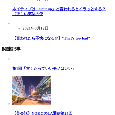
ネイティブは「Shut up」と言われるとイラっとする？
【正しい英語の使
2021年8月12日
【言われたら不快になる!?】“That’s too bad”
関連記事
第1回 「古くたっていいモノはいい」
【英会話】YOKOのLA通信第25回