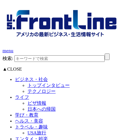
menu
検索:
▲CLOSE
ビジネス・社会
トップインタビュー
テクノロジー
ライフ
ビザ情報
日本への帰国
学び・教育
ヘルス・美容
トラベル・趣味
USA旅行
エンタメ・娯楽