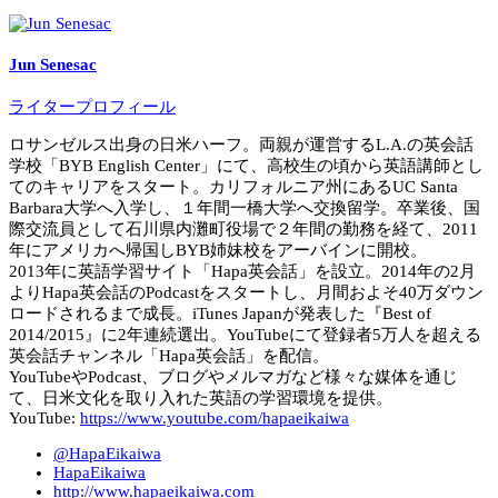
Jun Senesac
ライタープロフィール
ロサンゼルス出身の日米ハーフ。両親が運営するL.A.の英会話
学校「BYB English Center」にて、高校生の頃から英語講師とし
てのキャリアをスタート。カリフォルニア州にあるUC Santa
Barbara大学へ入学し、１年間一橋大学へ交換留学。卒業後、国
際交流員として石川県内灘町役場で２年間の勤務を経て、2011
年にアメリカへ帰国しBYB姉妹校をアーバインに開校。
2013年に英語学習サイト「Hapa英会話」を設立。2014年の2月
よりHapa英会話のPodcastをスタートし、月間およそ40万ダウン
ロードされるまで成長。iTunes Japanが発表した『Best of
2014/2015』に2年連続選出。YouTubeにて登録者5万人を超える
英会話チャンネル「Hapa英会話」を配信。
YouTubeやPodcast、ブログやメルマガなど様々な媒体を通じ
て、日米文化を取り入れた英語の学習環境を提供。
YouTube:
https://www.youtube.com/hapaeikaiwa
@HapaEikaiwa
HapaEikaiwa
http://www.hapaeikaiwa.com