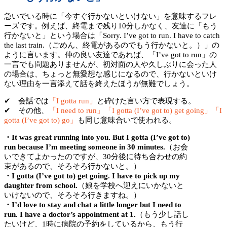
急いでいる時に「今すぐ行かないといけない」を意味するフレ
ーズです。例えば、終電まで残り10分しかなく、友達に「もう
行かないと」という場合は「Sorry. I’ve got to run. I have to catch
the last train.（ごめん、終電があるのでもう行かないと。）」の
ように言います。仲の良い友達であれば、「I’ve got to run」の
一言でも問題ありませんが、初対面の人や久しぶりに会った人
の場合は、ちょっと無愛想な感じになるので、行かないといけ
ない理由を一言添えて話を終えたほうが無難でしょう。
✔ 会話では
「I gotta run」
と砕けた言い方で表現する。
✔ その他、
「I need to run」「I gotta (I’ve got to) get going」「I
gotta (I’ve got to) go」
も同じ意味合いで使われる。
・It was great running into you. But I gotta (I’ve got to)
run because I’m meeting someone in 30 minutes.
（お会
いできてよかったのですが、30分後に待ち合わせの約
束があるので、そろそろ行かないと。）
・I gotta (I’ve got to) get going. I have to pick up my
daughter from school.
（娘を学校へ迎えにいかないと
いけないので、そろそろ行きますね。）
・I’d love to stay and chat a little longer but I need to
run. I have a doctor’s appointment at 1.
（もう少し話し
たいけど、1時に病院の予約をしているから、もう行