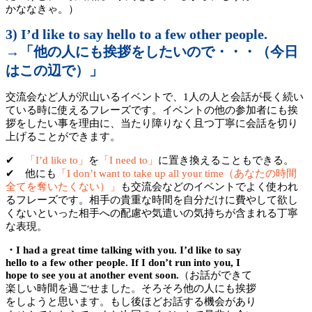
かななきゃ。）
3) I’d like to say hello to a few other people.
→「他の人にも挨拶をしたいので・・・（今日
はこの辺で）」
交流会など人が沢山いるイベントで、1人の人と会話が長く続い
ている時に使えるフレーズです。イベントの他の参加者にも挨
拶をしたい事を理由に、当たり障りなく且つ丁寧に会話を切り
上げることができます。
✔
「I’d like to」
を
「I need to」
に置き換えることもできる。
✔ 他にも
「I don’t want to take up all your time（あなたの時間
全てを奪いたくない）」
も交流会などのイベントでよく使われ
るフレーズです。相手の貴重な時間を自分だけに費やして欲し
くないといった相手への配慮や気遣いの気持ちが含まれる丁寧
な表現。
・I had a great time talking with you. I’d like to say
hello to a few other people. If I don’t run into you, I
hope to see you at another event soon.
（お話ができて
楽しい時間を過ごせました。そろそろ他の人にも挨拶
をしようと思います。もし後ほどお話する機会があり