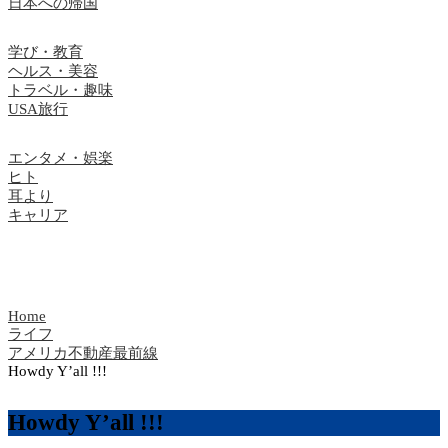
日本への帰国
学び・教育
ヘルス・美容
トラベル・趣味
USA旅行
エンタメ・娯楽
ヒト
耳より
キャリア
Home
ライフ
アメリカ不動産最前線
Howdy Y’all !!!
Howdy Y’all !!!