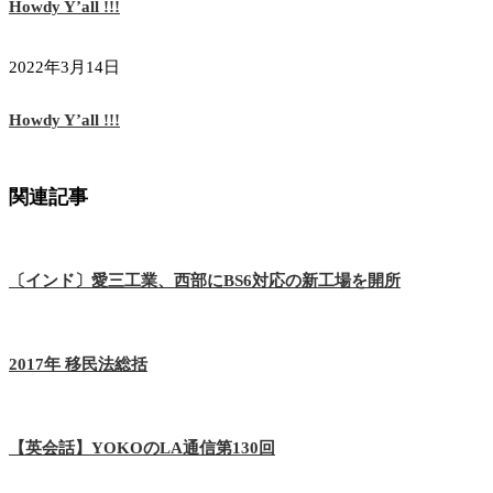
Howdy Y’all !!!
2022年3月14日
Howdy Y’all !!!
関連記事
〔インド〕愛三工業、西部にBS6対応の新工場を開所
2017年 移民法総括
【英会話】YOKOのLA通信第130回